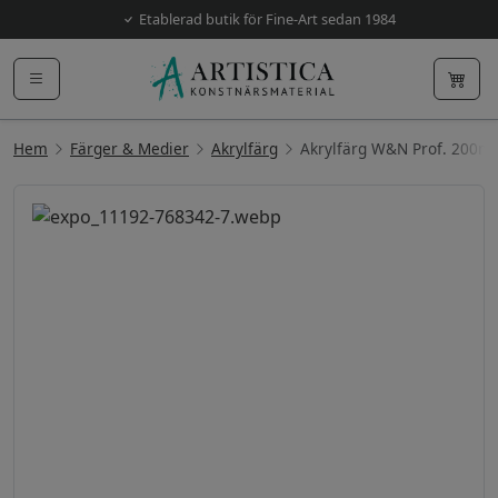
Etablerad butik för Fine-Art sedan 1984
Hem
Färger & Medier
Akrylfärg
Akrylfärg W&N Prof. 200ml