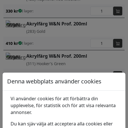
330
kr
I lager:
Akrylfärg W&N Prof. 200ml
(283) Gold
410
kr
I lager:
Akrylfärg W&N Prof. 200ml
(311) Hooker’s Green
410
kr
I lager:
Denna webbplats använder cookies
Akrylfärg W&N Prof. 200ml
(331) Ivory Black
Vi använder cookies för att förbättra din
upplevelse, för statistik och för att visa relevanta
259
kr
I lager:
annonser.
Akrylfärg W&N Prof. 200ml
Du kan sjäv välja att acceptera alla cookies eller