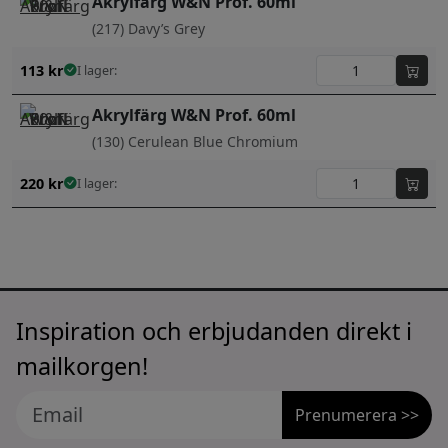
Akrylfärg W&N Prof. 60ml
(217) Davy’s Grey
113
kr
I lager:
Akrylfärg W&N Prof. 60ml
(130) Cerulean Blue Chromium
220
kr
I lager:
Inspiration och erbjudanden direkt i
mailkorgen!
Prenumerera >>