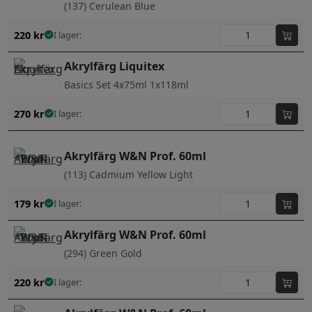
(137) Cerulean Blue
220
kr
I lager:
Akrylfärg Liquitex
Basics Set 4x75ml 1x118ml
270
kr
I lager:
Akrylfärg W&N Prof. 60ml
(113) Cadmium Yellow Light
179
kr
I lager:
Akrylfärg W&N Prof. 60ml
(294) Green Gold
220
kr
I lager: