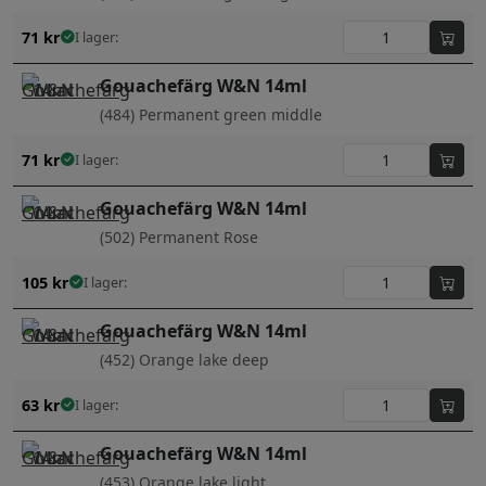
71
kr
I lager:
Gouachefärg W&N 14ml
(484) Permanent green middle
71
kr
I lager:
Gouachefärg W&N 14ml
(502) Permanent Rose
105
kr
I lager:
Gouachefärg W&N 14ml
(452) Orange lake deep
63
kr
I lager:
Gouachefärg W&N 14ml
(453) Orange lake light