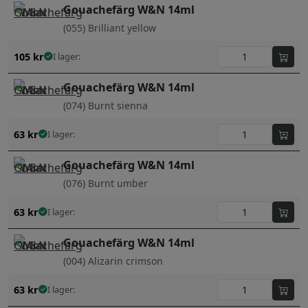
Gouachefärg W&N 14ml
(055) Brilliant yellow
105
kr
I lager:
Gouachefärg W&N 14ml
(074) Burnt sienna
63
kr
I lager:
Gouachefärg W&N 14ml
(076) Burnt umber
63
kr
I lager:
Gouachefärg W&N 14ml
(004) Alizarin crimson
63
kr
I lager: