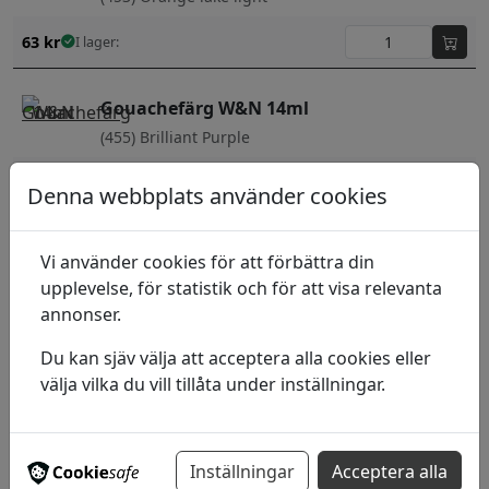
63
kr
I lager:
Gouachefärg W&N 14ml
(455) Brilliant Purple
71
kr
I lager:
Denna webbplats använder cookies
Gouachefärg W&N 14ml
Vi använder cookies för att förbättra din
(459) Oxid of chromium
upplevelse, för statistik och för att visa relevanta
71
kr
I lager:
annonser.
Gouachefärg W&N 14ml
Du kan sjäv välja att acceptera alla cookies eller
välja vilka du vill tillåta under inställningar.
(466) Perm. Alizarin Crimson
105
kr
I lager:
Inställningar
Acceptera alla
Gouachefärg W&N 14ml