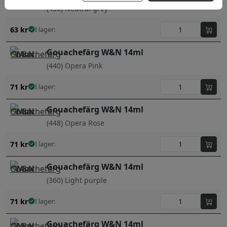
(436) Neutral grey
63
kr
I lager:
Gouachefärg W&N 14ml
(440) Opera Pink
71
kr
I lager:
Gouachefärg W&N 14ml
(448) Opera Rose
71
kr
I lager:
Gouachefärg W&N 14ml
(360) Light purple
71
kr
I lager:
Gouachefärg W&N 14ml