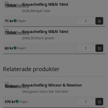
Gouachefärg W&N 14ml
(028) Bengal rose
71
kr
I lager:
Gouachefärg W&N 14ml
(046) Brilliant green
63
kr
I lager:
Relaterade produkter
Gouachefärg Winsor & Newton
Designers Intro Set 10x14ml
570
kr
I lager: