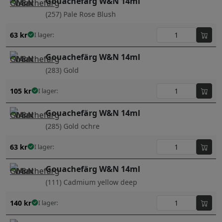
Gouachefärg W&N 14ml
(257) Pale Rose Blush
63
kr
I lager:
Gouachefärg W&N 14ml
(283) Gold
105
kr
I lager:
Gouachefärg W&N 14ml
(285) Gold ochre
63
kr
I lager:
Gouachefärg W&N 14ml
(111) Cadmium yellow deep
140
kr
I lager: