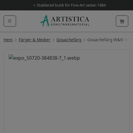
Etablerad butik för Fine-Art sedan 1984
Hem
Färger & Medier
Gouachefärg
Gouachefärg W&N 14m