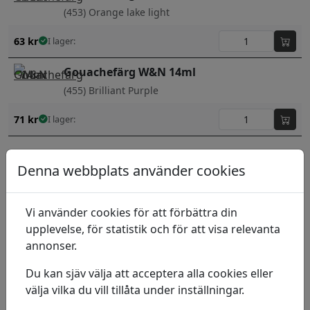
(453) Orange lake light
63
kr
I lager:
Gouachefärg W&N 14ml
(455) Brilliant Purple
71
kr
I lager:
Gouachefärg W&N 14ml
Denna webbplats använder cookies
(459) Oxid of chromium
71
kr
I lager:
Vi använder cookies för att förbättra din
upplevelse, för statistik och för att visa relevanta
Gouachefärg W&N 14ml
annonser.
(466) Perm. Alizarin Crimson
Du kan sjäv välja att acceptera alla cookies eller
105
kr
I lager:
välja vilka du vill tillåta under inställningar.