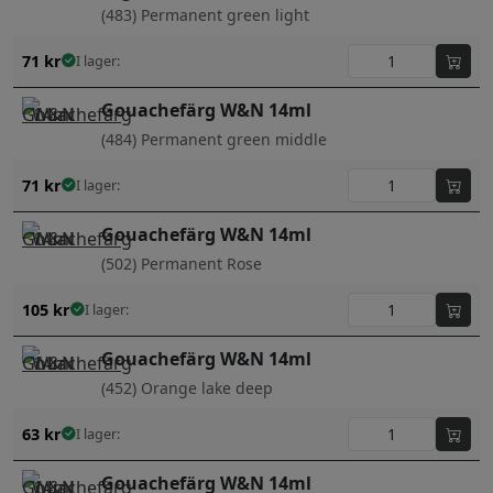
(483) Permanent green light
71
kr
I lager:
Gouachefärg W&N 14ml
(484) Permanent green middle
71
kr
I lager:
Gouachefärg W&N 14ml
(502) Permanent Rose
105
kr
I lager:
Gouachefärg W&N 14ml
(452) Orange lake deep
63
kr
I lager:
Gouachefärg W&N 14ml