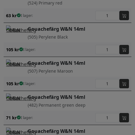
(524) Primary red
63
kr
I lager:
Gouachefärg W&N 14ml
(505) Perylene Black
105
kr
I lager:
Gouachefärg W&N 14ml
(507) Perylene Maroon
105
kr
I lager:
Gouachefärg W&N 14ml
(482) Permanent green deep
71
kr
I lager:
Gouachefärg W&N 14ml