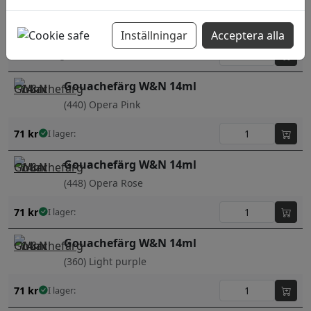
Gouachefärg W&N 14ml
(436) Neutral grey
Inställningar
Acceptera alla
63
kr
I lager:
Gouachefärg W&N 14ml
(440) Opera Pink
71
kr
I lager:
Gouachefärg W&N 14ml
(448) Opera Rose
71
kr
I lager:
Gouachefärg W&N 14ml
(360) Light purple
71
kr
I lager: