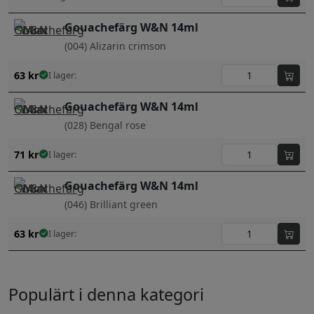
Gouachefärg W&N 14ml
(004) Alizarin crimson
63
kr
I lager:
Gouachefärg W&N 14ml
(028) Bengal rose
71
kr
I lager:
Gouachefärg W&N 14ml
(046) Brilliant green
63
kr
I lager:
Populärt i denna kategori