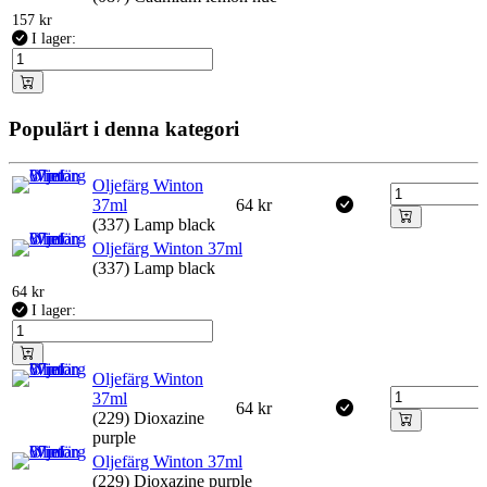
157
kr
I lager:
Populärt i denna kategori
Oljefärg Winton
37ml
64
kr
(337) Lamp black
Oljefärg Winton 37ml
(337) Lamp black
64
kr
I lager:
Oljefärg Winton
37ml
64
kr
(229) Dioxazine
purple
Oljefärg Winton 37ml
(229) Dioxazine purple