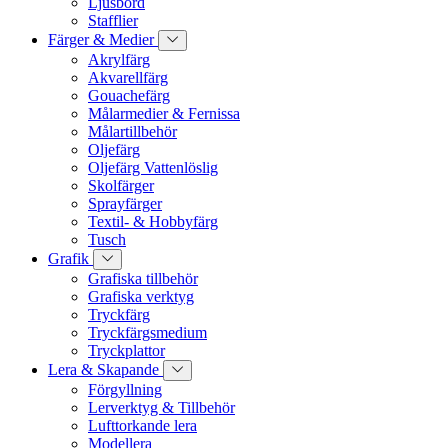
Ljusbord
Stafflier
Färger & Medier
Akrylfärg
Akvarellfärg
Gouachefärg
Målarmedier & Fernissa
Målartillbehör
Oljefärg
Oljefärg Vattenlöslig
Skolfärger
Sprayfärger
Textil- & Hobbyfärg
Tusch
Grafik
Grafiska tillbehör
Grafiska verktyg
Tryckfärg
Tryckfärgsmedium
Tryckplattor
Lera & Skapande
Förgyllning
Lerverktyg & Tillbehör
Lufttorkande lera
Modellera