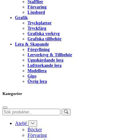
Stafflier
Förvaring
Ljusbord
Grafik
Tryckplattor
Tryckfärg
Grafiska verktyg
Grafiska tillbehör
Lera & Skapande
Förgyllning
Lerverktyg & Tillbehör
Ugnshärdande lera
Lufttorkande lera
Modellera
Gips
Övrig lera
Kategorier
Ateljé
Böcker
Förvaring