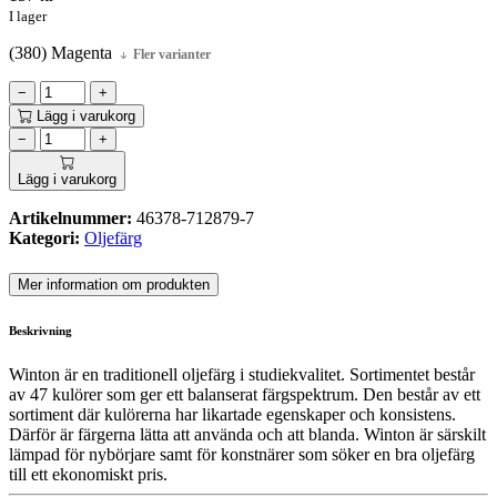
I lager
(380) Magenta
Fler varianter
−
+
Lägg i varukorg
−
+
Lägg i varukorg
Artikelnummer:
46378-712879-7
Kategori:
Oljefärg
Mer information om produkten
Beskrivning
Winton är en traditionell oljefärg i studiekvalitet. Sortimentet består
av 47 kulörer som ger ett balanserat färgspektrum. Den består av ett
sortiment där kulörerna har likartade egenskaper och konsistens.
Därför är färgerna lätta att använda och att blanda. Winton är särskilt
lämpad för nybörjare samt för konstnärer som söker en bra oljefärg
till ett ekonomiskt pris.