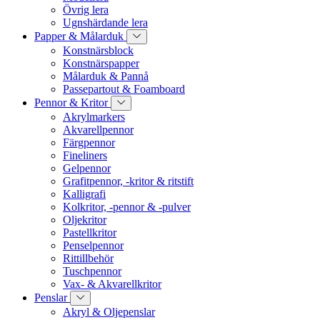
Övrig lera
Ugnshärdande lera
Papper & Målarduk
Konstnärsblock
Konstnärspapper
Målarduk & Pannå
Passepartout & Foamboard
Pennor & Kritor
Akrylmarkers
Akvarellpennor
Färgpennor
Fineliners
Gelpennor
Grafitpennor, -kritor & ritstift
Kalligrafi
Kolkritor, -pennor & -pulver
Oljekritor
Pastellkritor
Penselpennor
Rittillbehör
Tuschpennor
Vax- & Akvarellkritor
Penslar
Akryl & Oljepenslar