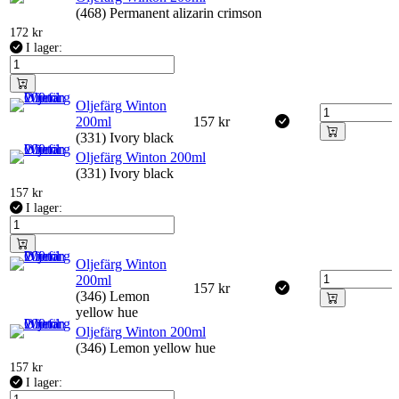
(468) Permanent alizarin crimson
172
kr
I lager:
Oljefärg Winton
200ml
157
kr
(331) Ivory black
Oljefärg Winton 200ml
(331) Ivory black
157
kr
I lager:
Oljefärg Winton
200ml
157
kr
(346) Lemon
yellow hue
Oljefärg Winton 200ml
(346) Lemon yellow hue
157
kr
I lager: