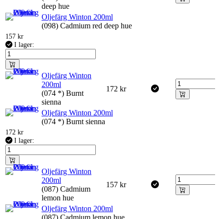
deep hue
Oljefärg Winton 200ml
(098) Cadmium red deep hue
157
kr
I lager:
Oljefärg Winton
200ml
172
kr
(074 *) Burnt
sienna
Oljefärg Winton 200ml
(074 *) Burnt sienna
172
kr
I lager:
Oljefärg Winton
200ml
157
kr
(087) Cadmium
lemon hue
Oljefärg Winton 200ml
(087) Cadmium lemon hue