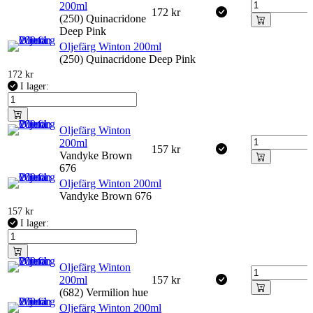
200ml
172
kr
(250) Quinacridone
Deep Pink
Oljefärg Winton 200ml
(250) Quinacridone Deep Pink
172
kr
I lager:
Oljefärg Winton
200ml
157
kr
Vandyke Brown
676
Oljefärg Winton 200ml
Vandyke Brown 676
157
kr
I lager:
Oljefärg Winton
200ml
157
kr
(682) Vermilion hue
Oljefärg Winton 200ml