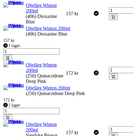
Oljefärg Winton
200ml
157
kr
(406) Dioxazine
Blue
Oljefärg Winton 200ml
(406) Dioxazine Blue
157
kr
I lager:
Oljefärg Winton
200ml
172
kr
(250) Quinacridone
Deep Pink
Oljefärg Winton 200ml
(250) Quinacridone Deep Pink
172
kr
I lager:
Oljefärg Winton
200ml
157
kr
Vandyke Brown