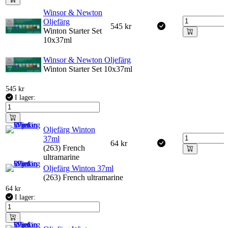
Winsor & Newton
Oljefärg
545
kr
Winton Starter Set
10x37ml
Winsor & Newton Oljefärg
Winton Starter Set 10x37ml
545
kr
I lager:
Oljefärg Winton
37ml
64
kr
(263) French
ultramarine
Oljefärg Winton 37ml
(263) French ultramarine
64
kr
I lager: