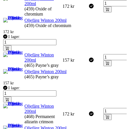
200ml
172
kr
(459) Oxide of
chromium
Oljefärg Winton 200ml
(459) Oxide of chromium
172
kr
I lager:
Oljefärg Winton
200ml
157
kr
(465) Payne’s gray
Oljefärg Winton 200ml
(465) Payne’s gray
157
kr
I lager:
Oljefärg Winton
200ml
172
kr
(468) Permanent
alizarin crimson
Oljefärg Winton 200ml