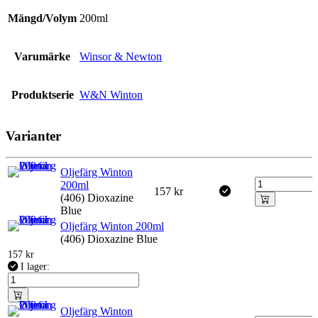
Mängd/Volym
200ml
Varumärke
Winsor & Newton
Produktserie
W&N Winton
Varianter
Oljefärg Winton
200ml
157
kr
(406) Dioxazine
Blue
Oljefärg Winton 200ml
(406) Dioxazine Blue
157
kr
I lager:
Oljefärg Winton