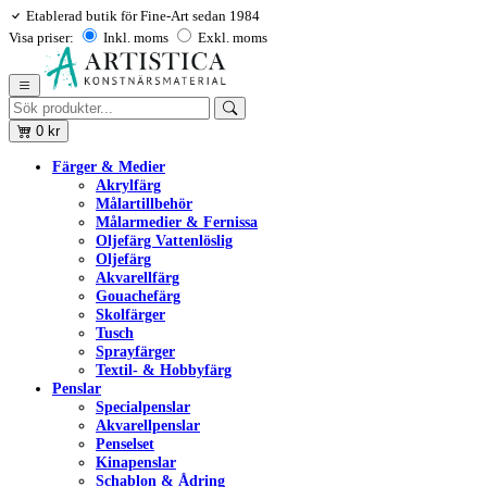
Etablerad butik för Fine-Art sedan 1984
Visa priser:
Inkl. moms
Exkl. moms
0
kr
Färger & Medier
Akrylfärg
Målartillbehör
Målarmedier & Fernissa
Oljefärg Vattenlöslig
Oljefärg
Akvarellfärg
Gouachefärg
Skolfärger
Tusch
Sprayfärger
Textil- & Hobbyfärg
Penslar
Specialpenslar
Akvarellpenslar
Penselset
Kinapenslar
Schablon & Ådring