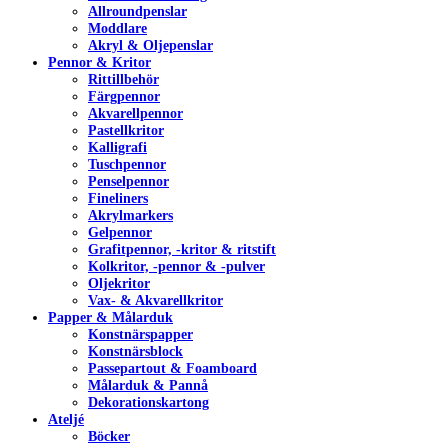
Allroundpenslar
Moddlare
Akryl & Oljepenslar
Pennor & Kritor
Rittillbehör
Färgpennor
Akvarellpennor
Pastellkritor
Kalligrafi
Tuschpennor
Penselpennor
Fineliners
Akrylmarkers
Gelpennor
Grafitpennor, -kritor & ritstift
Kolkritor, -pennor & -pulver
Oljekritor
Vax- & Akvarellkritor
Papper & Målarduk
Konstnärspapper
Konstnärsblock
Passepartout & Foamboard
Målarduk & Pannå
Dekorationskartong
Ateljé
Böcker