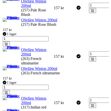
Oljefärg Winton
200ml
157
kr
(257) Pale Rose
Blush
Oljefärg Winton 200ml
(257) Pale Rose Blush
157
kr
I lager:
Oljefärg Winton
200ml
157
kr
(263) French
ultramarine
Oljefärg Winton 200ml
(263) French ultramarine
157
kr
I lager:
Oljefärg Winton
200ml
157
kr
(317) Indian red