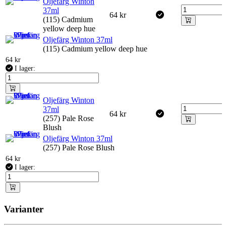
Oljefärg Winton
37ml
64
kr
(115) Cadmium
yellow deep hue
Oljefärg Winton 37ml
(115) Cadmium yellow deep hue
64
kr
I lager:
Oljefärg Winton
37ml
64
kr
(257) Pale Rose
Blush
Oljefärg Winton 37ml
(257) Pale Rose Blush
64
kr
I lager:
Varianter