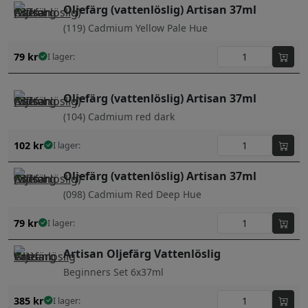
Oljefärg (vattenlöslig) Artisan 37ml
(119) Cadmium Yellow Pale Hue
79
kr
I lager:
Oljefärg (vattenlöslig) Artisan 37ml
(104) Cadmium red dark
102
kr
I lager:
Oljefärg (vattenlöslig) Artisan 37ml
(098) Cadmium Red Deep Hue
79
kr
I lager:
Artisan Oljefärg Vattenlöslig
Beginners Set 6x37ml
385
kr
I lager: