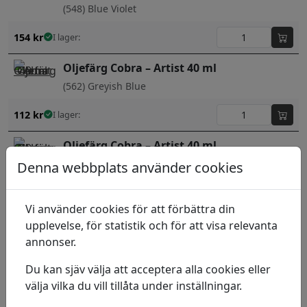
(548) Blue Violet
154
kr
I lager:
Oljefärg Cobra – Artist 40 ml
(562) Greyish Blue
112
kr
I lager:
Oljefärg Cobra – Artist 40 ml
(318) Carmine
Denna webbplats använder cookies
142
kr
I lager:
Vi använder cookies för att förbättra din
Oljefärg Cobra – Artist 40 ml
upplevelse, för statistik och för att visa relevanta
annonser.
(389) Madder Lake
Du kan sjäv välja att acceptera alla cookies eller
142
kr
I lager:
välja vilka du vill tillåta under inställningar.
Oljefärg Cobra – Artist 40 ml