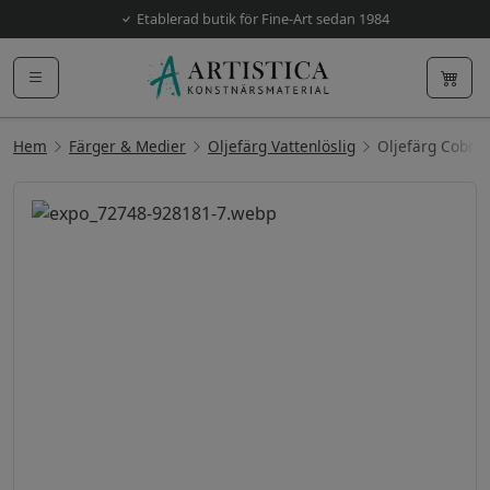
Etablerad butik för Fine-Art sedan 1984
Hem
Färger & Medier
Oljefärg Vattenlöslig
Oljefärg Cobra 