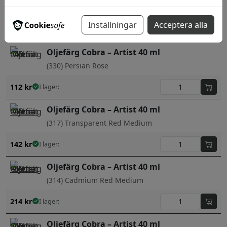
(369) Primary Magenta
Inställningar
Acceptera alla
142
kr
I lager:
Oljefärg Cobra – Artist 40 ml
(330) Persian Rose
112
kr
I lager:
Oljefärg Cobra – Artist 40 ml
(317) Transparent Red Medium
142
kr
I lager:
Oljefärg Cobra – Artist 40 ml
(314) Cadmium Red Medium
214
kr
I lager:
Oljefärg Cobra – Artist 40 ml