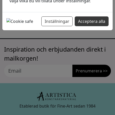
välja vilka du vill tillåta under inställningar.
Gipsbinda Pebeo Gédéo
8cm x 300 cm
50
kr
I lager:
Inställningar
Acceptera alla
Inspiration och erbjudanden direkt i
mailkorgen!
Prenumerera >>
Etablerad butik för Fine-Art sedan 1984