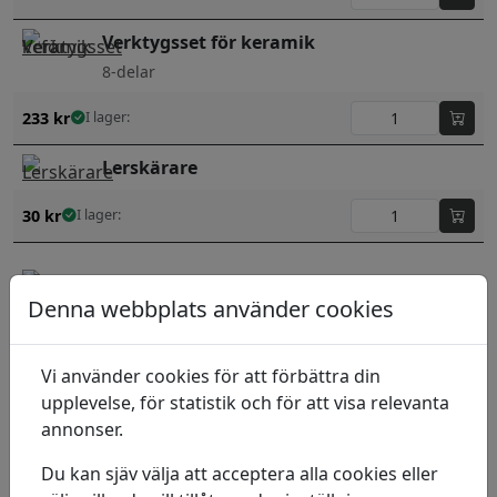
Verktygsset för keramik
8-delar
233
kr
I lager:
Lerskärare
30
kr
I lager:
Sculpey Clay
Denna webbplats använder cookies
Softener 30ml
107
kr
I lager:
Vi använder cookies för att förbättra din
upplevelse, för statistik och för att visa relevanta
Lera Modelleringsset 4 delar
annonser.
99
kr
I lager:
Du kan sjäv välja att acceptera alla cookies eller