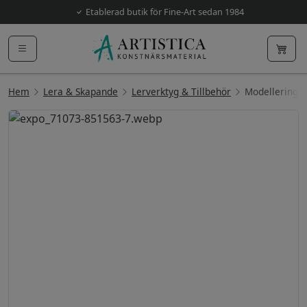
Etablerad butik för Fine-Art sedan 1984
Hem
Lera & Skapande
Lerverktyg & Tillbehör
Modellerings
Föregående
Nästa