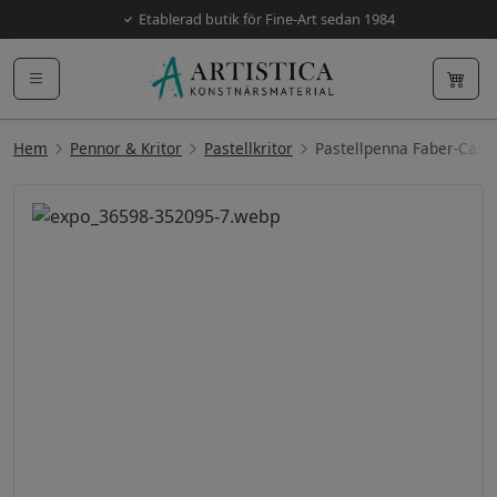
Etablerad butik för Fine-Art sedan 1984
Hem
Pennor & Kritor
Pastellkritor
Pastellpenna Faber-Caste