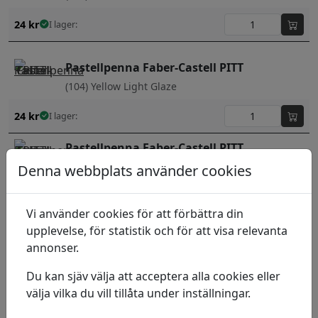
24
kr
I lager:
Pastellpenna Faber-Castell PITT
(104) Yellow Light Glaze
24
kr
I lager:
Pastellpenna Faber-Castell PITT
(185) Naples Yellow
Denna webbplats använder cookies
24
kr
I lager:
Vi använder cookies för att förbättra din
Pastellpenna Faber-Castell PITT
upplevelse, för statistik och för att visa relevanta
annonser.
(188) Sanguine Medium
Du kan sjäv välja att acceptera alla cookies eller
24
kr
I lager:
välja vilka du vill tillåta under inställningar.
Pastellpenna Faber-Castell PITT