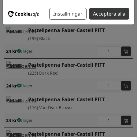
(192) Indian Red
Inställningar
Acceptera alla
24
kr
I lager:
Pastellpenna Faber-Castell PITT
(199) Black
24
kr
I lager:
Pastellpenna Faber-Castell PITT
(225) Dark Red
24
kr
I lager:
Pastellpenna Faber-Castell PITT
(176) Van Dyck Brown
24
kr
I lager:
Pastellpenna Faber-Castell PITT