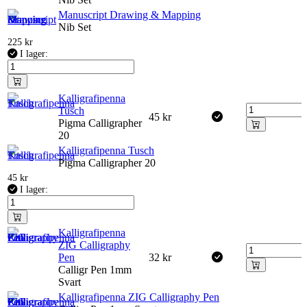
Manuscript Drawing & Mapping
Nib Set
225
kr
I lager:
Kalligrafipenna
Tusch
45
kr
Pigma Calligrapher
20
Kalligrafipenna Tusch
Pigma Calligrapher 20
45
kr
I lager:
Kalligrafipenna
ZIG Calligraphy
Pen
32
kr
Calligr Pen 1mm
Svart
Kalligrafipenna ZIG Calligraphy Pen