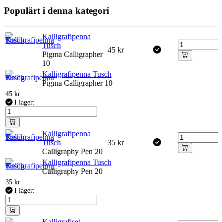
Populärt i denna kategori
Kalligrafipenna
Tusch
45
kr
Pigma Calligrapher
10
Kalligrafipenna Tusch
Pigma Calligrapher 10
45
kr
I lager:
Kalligrafipenna
Tusch
35
kr
Calligraphy Pen 20
Kalligrafipenna Tusch
Calligraphy Pen 20
35
kr
I lager:
Kalligrafiset