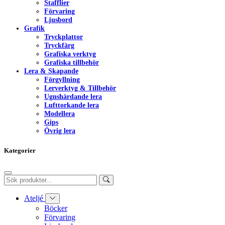
Stafflier
Förvaring
Ljusbord
Grafik
Tryckplattor
Tryckfärg
Grafiska verktyg
Grafiska tillbehör
Lera & Skapande
Förgyllning
Lerverktyg & Tillbehör
Ugnshärdande lera
Lufttorkande lera
Modellera
Gips
Övrig lera
Kategorier
Ateljé
Böcker
Förvaring