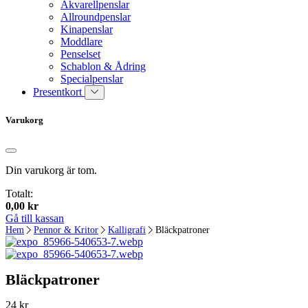
Akvarellpenslar
Allroundpenslar
Kinapenslar
Moddlare
Penselset
Schablon & Ådring
Specialpenslar
Presentkort
Varukorg
Din varukorg är tom.
Totalt:
0,00
kr
Gå till kassan
Hem
Pennor & Kritor
Kalligrafi
Bläckpatroner
Bläckpatroner
24
kr