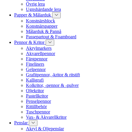
Övrig lera
Ugnshärdande lera
Papper & Målarduk
Konstnärsblock
Konstnärspapper
Målarduk & Pannå
Passepartout & Foamboard
Pennor & Kritor
Akrylmarkers
Akvarellpennor
Färgpennor
Fineliners
Gelpennor
Grafitpennor, -kritor & ritstift
Kalligrafi
Kolkritor, -pennor & -pulver
Oljekritor
Pastellkritor
Penselpennor
Rittillbehör
Tuschpennor
Vax- & Akvarellkritor
Penslar
Akryl & Oljepenslar