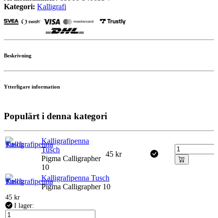
Kategori:
Kalligrafi
Beskrivning
Ytterligare information
Populärt i denna kategori
Kalligrafipenna
Tusch
45
kr
Pigma Calligrapher
10
Kalligrafipenna Tusch
Pigma Calligrapher 10
45
kr
I lager: