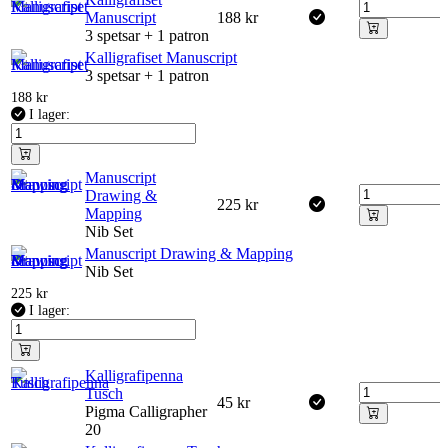
Manuscript
188
kr
3 spetsar + 1 patron
Kalligrafiset Manuscript
3 spetsar + 1 patron
188
kr
I lager:
Manuscript
Drawing &
225
kr
Mapping
Nib Set
Manuscript Drawing & Mapping
Nib Set
225
kr
I lager:
Kalligrafipenna
Tusch
45
kr
Pigma Calligrapher
20