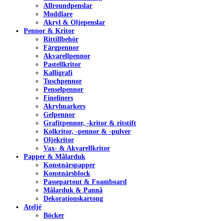
Allroundpenslar
Moddlare
Akryl & Oljepenslar
Pennor & Kritor
Rittillbehör
Färgpennor
Akvarellpennor
Pastellkritor
Kalligrafi
Tuschpennor
Penselpennor
Fineliners
Akrylmarkers
Gelpennor
Grafitpennor, -kritor & ritstift
Kolkritor, -pennor & -pulver
Oljekritor
Vax- & Akvarellkritor
Papper & Målarduk
Konstnärspapper
Konstnärsblock
Passepartout & Foamboard
Målarduk & Pannå
Dekorationskartong
Ateljé
Böcker