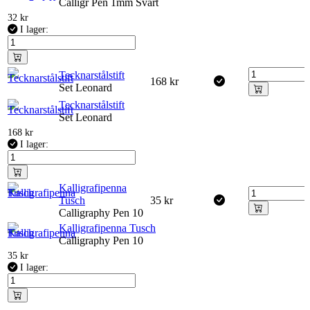
Calligr Pen 1mm Svart
32
kr
I lager:
Tecknarstålstift
168
kr
Set Leonard
Tecknarstålstift
Set Leonard
168
kr
I lager:
Kalligrafipenna
Tusch
35
kr
Calligraphy Pen 10
Kalligrafipenna Tusch
Calligraphy Pen 10
35
kr
I lager: