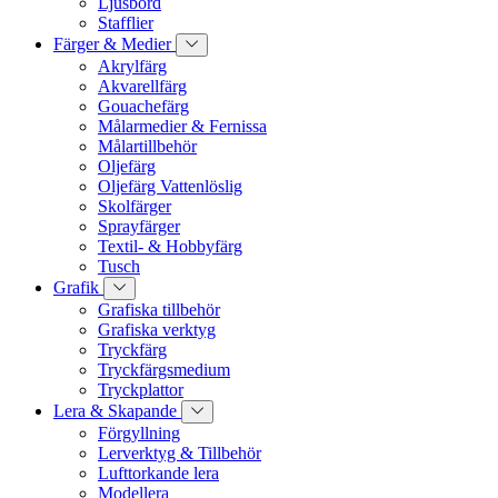
Ljusbord
Stafflier
Färger & Medier
Akrylfärg
Akvarellfärg
Gouachefärg
Målarmedier & Fernissa
Målartillbehör
Oljefärg
Oljefärg Vattenlöslig
Skolfärger
Sprayfärger
Textil- & Hobbyfärg
Tusch
Grafik
Grafiska tillbehör
Grafiska verktyg
Tryckfärg
Tryckfärgsmedium
Tryckplattor
Lera & Skapande
Förgyllning
Lerverktyg & Tillbehör
Lufttorkande lera
Modellera