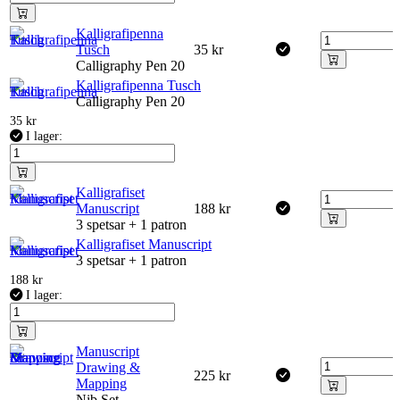
Kalligrafipenna
Tusch
35
kr
Calligraphy Pen 20
Kalligrafipenna Tusch
Calligraphy Pen 20
35
kr
I lager:
Kalligrafiset
Manuscript
188
kr
3 spetsar + 1 patron
Kalligrafiset Manuscript
3 spetsar + 1 patron
188
kr
I lager:
Manuscript
Drawing &
225
kr
Mapping
Nib Set