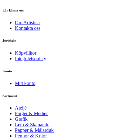
Lär känna oss
Om Artistica
Kontakta oss
Juridiskt
Köpvillkor
Integritetspolicy
Konto
Mitt konto
Sortiment
Ateljé
Färger & Medier
Grafik
Lera & Skapande
Papper & Målarduk
Pennor & Kritor