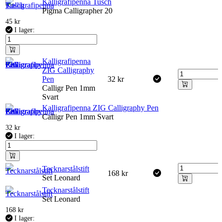
Kalligrafipenna Tusch
Pigma Calligrapher 20
45
kr
I lager:
Kalligrafipenna
ZIG Calligraphy
Pen
32
kr
Calligr Pen 1mm
Svart
Kalligrafipenna ZIG Calligraphy Pen
Calligr Pen 1mm Svart
32
kr
I lager:
Tecknarstålstift
168
kr
Set Leonard
Tecknarstålstift
Set Leonard
168
kr
I lager: