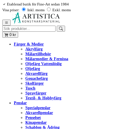
Etablerad butik för Fine-Art sedan 1984
Visa priser:
Inkl. moms
Exkl. moms
0
kr
Färger & Medier
Akrylfärg
Målartillbehör
Målarmedier & Fernissa
Oljefärg Vattenlöslig
Oljefärg
Akvarellfärg
Gouachefärg
Skolfärger
Tusch
Sprayfärger
Textil- & Hobbyfärg
Penslar
Specialpenslar
Akvarellpenslar
Penselset
Kinapenslar
Schablon & Ådring