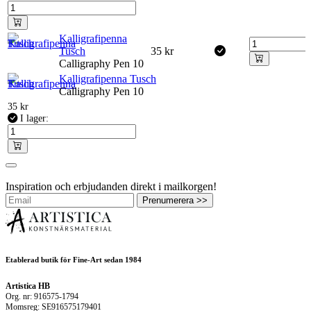
Kalligrafipenna
Tusch
35
kr
Calligraphy Pen 10
Kalligrafipenna Tusch
Calligraphy Pen 10
35
kr
I lager:
Inspiration och erbjudanden direkt i mailkorgen!
Prenumerera >>
Etablerad butik för Fine-Art sedan 1984
Artistica HB
Org. nr: 916575-1794
Momsreg: SE916575179401