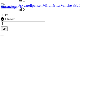
stl 2
Akvarellpensel Mårdhår LaVanche 3325
stl 2
56
kr
I lager: