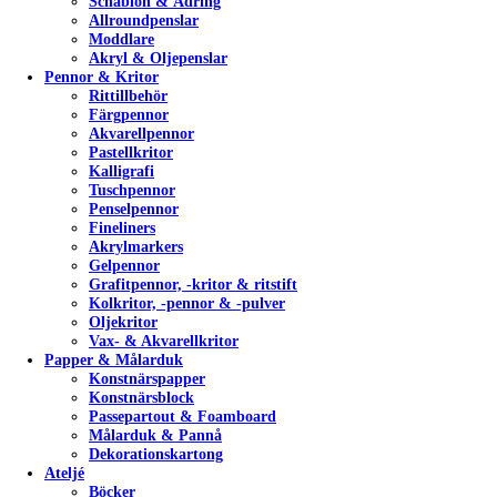
Schablon & Ådring
Allroundpenslar
Moddlare
Akryl & Oljepenslar
Pennor & Kritor
Rittillbehör
Färgpennor
Akvarellpennor
Pastellkritor
Kalligrafi
Tuschpennor
Penselpennor
Fineliners
Akrylmarkers
Gelpennor
Grafitpennor, -kritor & ritstift
Kolkritor, -pennor & -pulver
Oljekritor
Vax- & Akvarellkritor
Papper & Målarduk
Konstnärspapper
Konstnärsblock
Passepartout & Foamboard
Målarduk & Pannå
Dekorationskartong
Ateljé
Böcker