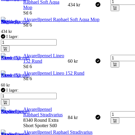
Raphael Soft Aqua
434
kr
Mop
Stl 6
Akvarellpensel Raphael Soft Aqua Mop
Stl 6
434
kr
I lager:
Akvarellpensel Lineo
152 Rund
60
kr
Stl 6
Akvarellpensel Lineo 152 Rund
Stl 6
60
kr
I lager:
Akvarellpensel
Raphael Stradivarius
84
kr
8340 Round Extra
Short Spotter Stl0
Akvarellpensel Raphael Stradivarius