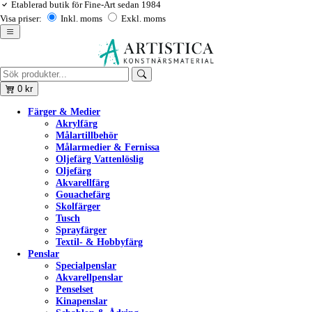
Etablerad butik för Fine-Art sedan 1984
Visa priser:
Inkl. moms
Exkl. moms
0
kr
Färger & Medier
Akrylfärg
Målartillbehör
Målarmedier & Fernissa
Oljefärg Vattenlöslig
Oljefärg
Akvarellfärg
Gouachefärg
Skolfärger
Tusch
Sprayfärger
Textil- & Hobbyfärg
Penslar
Specialpenslar
Akvarellpenslar
Penselset
Kinapenslar