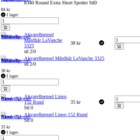
8340 Round Extra Short Spotter Stl0
84
kr
I lager:
Akvarellpensel
Mårdhår LaVanche
38
kr
3325
stl 2/0
Akvarellpensel Mårdhår LaVanche 3325
stl 2/0
38
kr
I lager:
Akvarellpensel Lineo
152 Rund
35
kr
Stl 0
Akvarellpensel Lineo 152 Rund
Stl 0
35
kr
I lager: