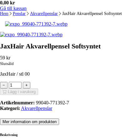
0,00
kr
Gå till kassan
Hem
Penslar
Akvarellpenslar
JaxHair Akvarellpensel Softsyntet
JaxHair Akvarellpensel Softsyntet
59
kr
Slutsåld
JaxHair / stl 00
−
+
Lägg i varukorg
Artikelnummer:
99040-771392-7
Kategori:
Akvarellpenslar
Mer information om produkten
Beskrivning