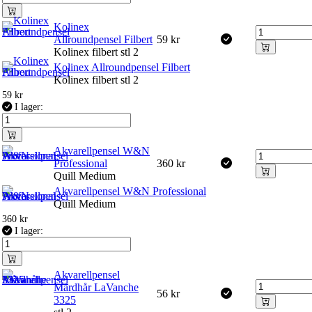
Kolinex
Allroundpensel Filbert
59
kr
Kolinex filbert stl 2
Kolinex Allroundpensel Filbert
Kolinex filbert stl 2
59
kr
I lager:
Akvarellpensel W&N
Professional
360
kr
Quill Medium
Akvarellpensel W&N Professional
Quill Medium
360
kr
I lager:
Akvarellpensel
Mårdhår LaVanche
56
kr
3325