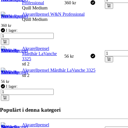
Professional
360
kr
Quill Medium
Akvarellpensel W&N Professional
Quill Medium
360
kr
I lager:
Akvarellpensel
Mårdhår LaVanche
56
kr
3325
stl 2
Akvarellpensel Mårdhår LaVanche 3325
stl 2
56
kr
I lager:
Populärt i denna kategori
Akvarellpensel