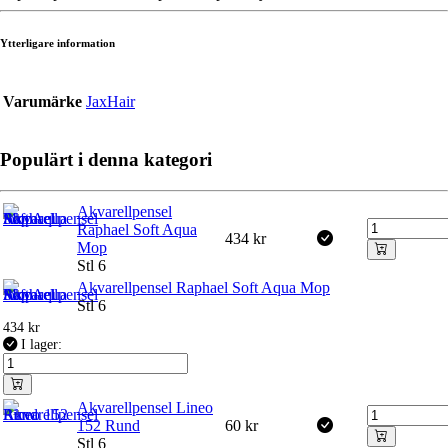
Ytterligare information
Varumärke
JaxHair
Populärt i denna kategori
Akvarellpensel
Raphael Soft Aqua
434
kr
Mop
Stl 6
Akvarellpensel Raphael Soft Aqua Mop
Stl 6
434
kr
I lager:
Akvarellpensel Lineo
152 Rund
60
kr
Stl 6