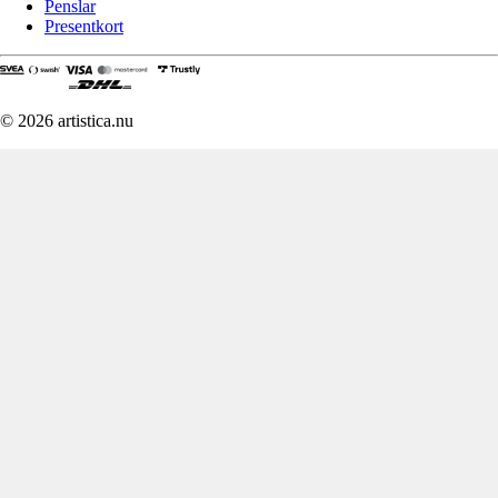
Penslar
Presentkort
© 2026 artistica.nu
Denna webbplats använder
cookies
Vi använder cookies för att förbättra din upplevelse, för statistik och för
att visa relevanta annonser.
Du kan sjäv välja att acceptera alla cookies eller välja vilka du vill
tillåta under inställningar.
Inställningar
Acceptera alla
Inställningar