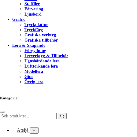
Stafflier
Förvaring
Ljusbord
Grafik
Tryckplattor
Tryckfärg
Grafiska verktyg
Grafiska tillbehör
Lera & Skapande
Förgyllning
Lerverktyg & Tillbehör
Ugnshärdande lera
Lufttorkande lera
Modellera
Gips
Övrig lera
Kategorier
Ateljé