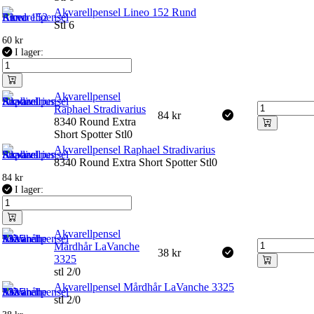
Akvarellpensel Lineo 152 Rund
Stl 6
60
kr
I lager:
Akvarellpensel
Raphael Stradivarius
84
kr
8340 Round Extra
Short Spotter Stl0
Akvarellpensel Raphael Stradivarius
8340 Round Extra Short Spotter Stl0
84
kr
I lager:
Akvarellpensel
Mårdhår LaVanche
38
kr
3325
stl 2/0
Akvarellpensel Mårdhår LaVanche 3325
stl 2/0