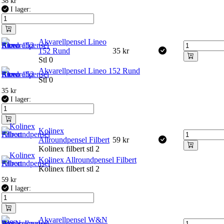
38
kr
I lager:
Akvarellpensel Lineo
152 Rund
35
kr
Stl 0
Akvarellpensel Lineo 152 Rund
Stl 0
35
kr
I lager:
Kolinex
Allroundpensel Filbert
59
kr
Kolinex filbert stl 2
Kolinex Allroundpensel Filbert
Kolinex filbert stl 2
59
kr
I lager:
Akvarellpensel W&N