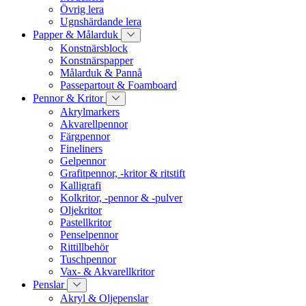
Övrig lera
Ugnshärdande lera
Papper & Målarduk
Konstnärsblock
Konstnärspapper
Målarduk & Pannå
Passepartout & Foamboard
Pennor & Kritor
Akrylmarkers
Akvarellpennor
Färgpennor
Fineliners
Gelpennor
Grafitpennor, -kritor & ritstift
Kalligrafi
Kolkritor, -pennor & -pulver
Oljekritor
Pastellkritor
Penselpennor
Rittillbehör
Tuschpennor
Vax- & Akvarellkritor
Penslar
Akryl & Oljepenslar