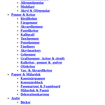
Allroundpenslar
Moddlare
Akryl & Oljepenslar
Pennor & Kritor
Rittillbehör
Färgpennor
Akvarellpennor
Pastellkritor
Kalligrafi
Tuschpennor
Penselpennor
Fineliners
Akrylmarkers
Gelpennor
Grafitpennor, -kritor & ritstift
Kolkritor, -pennor & -pulver
Oljekritor
Vax- & Akvarellkritor
Papper & Målarduk
Konstnärspapper
Konstnärsblock
Passepartout & Foamboard
Målarduk & Pannå
Dekorationskartong
Ateljé
Böcker