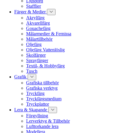
Ljusbord
Stafflier
Färger & Medier
Akrylfärg
Akvarellfärg
Gouachefärg
Målarmedier & Fernissa
Målartillbehör
Oljefärg
Oljefärg Vattenlöslig
Skolfärger
Sprayfärger
Textil- & Hobbyfärg
Tusch
Grafik
Grafiska tillbehör
Grafiska verktyg
Tryckfärg
Tryckfärgsmedium
Tryckplattor
Lera & Skapande
Förgyllning
Lerverktyg & Tillbehör
Lufttorkande lera
Modellera