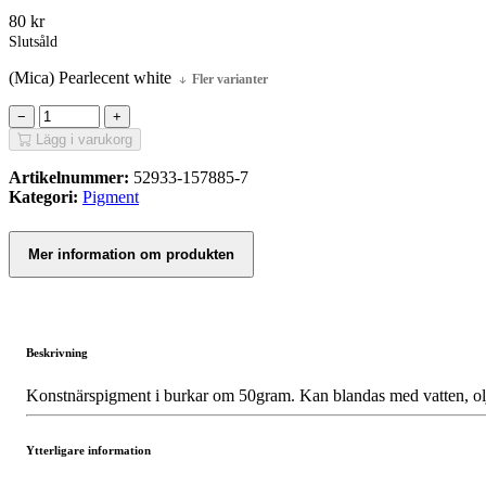
80
kr
Slutsåld
(Mica) Pearlecent white
Fler varianter
−
+
Lägg i varukorg
Artikelnummer:
52933-157885-7
Kategori:
Pigment
Mer information om produkten
Beskrivning
Konstnärspigment i burkar om 50gram. Kan blandas med vatten, o
Ytterligare information