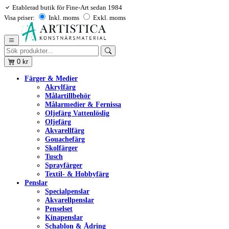
Etablerad butik för Fine-Art sedan 1984
Visa priser:
Inkl. moms
Exkl. moms
0
kr
Färger & Medier
Akrylfärg
Målartillbehör
Målarmedier & Fernissa
Oljefärg Vattenlöslig
Oljefärg
Akvarellfärg
Gouachefärg
Skolfärger
Tusch
Sprayfärger
Textil- & Hobbyfärg
Penslar
Specialpenslar
Akvarellpenslar
Penselset
Kinapenslar
Schablon & Ådring