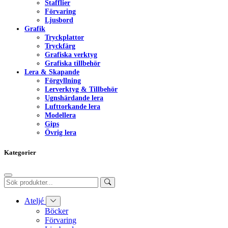
Stafflier
Förvaring
Ljusbord
Grafik
Tryckplattor
Tryckfärg
Grafiska verktyg
Grafiska tillbehör
Lera & Skapande
Förgyllning
Lerverktyg & Tillbehör
Ugnshärdande lera
Lufttorkande lera
Modellera
Gips
Övrig lera
Kategorier
Ateljé
Böcker
Förvaring