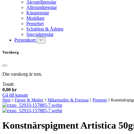
Akvarellpenslar
Allroundpenslar
Kinapenslar
Moddlare
Penselset
Schablon & Ådring
Specialpenslar
Presentkort
Varukorg
Din varukorg är tom.
Totalt:
0,00
kr
Gå till kassan
Hem
Färger & Medier
Målarmedier & Fernissa
Pigment
Konstnärspigm
Konstnärspigment Artistica 50g