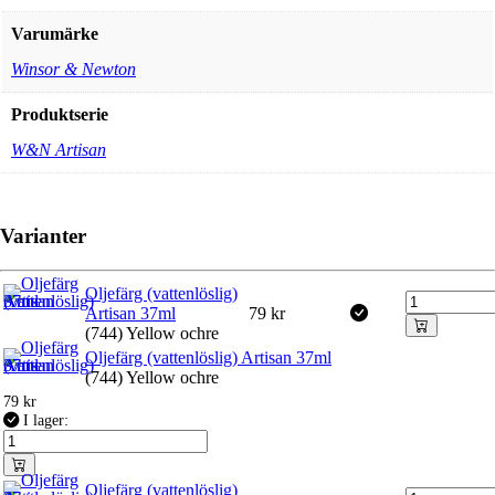
Varumärke
Winsor & Newton
Produktserie
W&N Artisan
Varianter
Oljefärg (vattenlöslig)
Artisan 37ml
79
kr
(744) Yellow ochre
Oljefärg (vattenlöslig) Artisan 37ml
(744) Yellow ochre
79
kr
I lager:
Oljefärg (vattenlöslig)