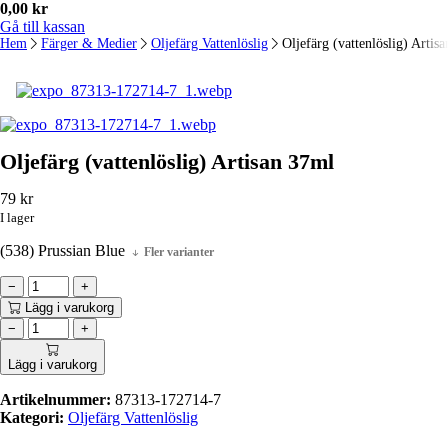
0,00
kr
Gå till kassan
Hem
Färger & Medier
Oljefärg Vattenlöslig
Oljefärg (vattenlöslig) Artis
Oljefärg (vattenlöslig) Artisan 37ml
79
kr
I lager
(538) Prussian Blue
Fler varianter
−
+
Lägg i varukorg
−
+
Lägg i varukorg
Artikelnummer:
87313-172714-7
Kategori:
Oljefärg Vattenlöslig