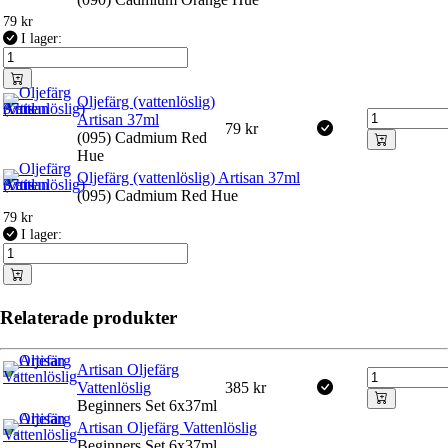
79
kr
I lager:
Oljefärg (vattenlöslig)
Artisan 37ml
79
kr
(095) Cadmium Red
Hue
Oljefärg (vattenlöslig) Artisan 37ml
(095) Cadmium Red Hue
79
kr
I lager:
Relaterade produkter
Artisan Oljefärg
Vattenlöslig
385
kr
Beginners Set 6x37ml
Artisan Oljefärg Vattenlöslig
Beginners Set 6x37ml