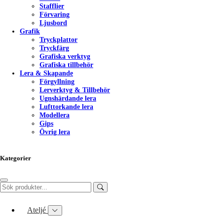
Stafflier
Förvaring
Ljusbord
Grafik
Tryckplattor
Tryckfärg
Grafiska verktyg
Grafiska tillbehör
Lera & Skapande
Förgyllning
Lerverktyg & Tillbehör
Ugnshärdande lera
Lufttorkande lera
Modellera
Gips
Övrig lera
Kategorier
Ateljé