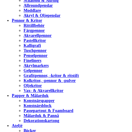
Schablon & Ådring
Allroundpenslar
Moddlare
Akryl & Oljepenslar
Pennor & Kritor
Rittillbehör
Färgpennor
Akvarellpennor
Pastellkritor
Kalligrafi
Tuschpennor
Penselpennor
Fineliners
Akrylmarkers
Gelpennor
Grafitpennor, -kritor & ritstift
Kolkritor, -pennor & -pulver
Oljekritor
Vax- & Akvarellkritor
Papper & Målarduk
Konstnärspapper
Konstnärsblock
Passepartout & Foamboard
Målarduk & Pannå
Dekorationskartong
Ateljé
Böcker