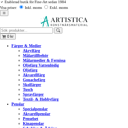
Etablerad butik för Fine-Art sedan 1984
Visa priser:
Inkl. moms
Exkl. moms
0
kr
Färger & Medier
Akrylfärg
Målartillbehör
Målarmedier & Fernissa
Oljefärg Vattenlöslig
Oljefärg
Akvarellfärg
Gouachefärg
Skolfärger
Tusch
Sprayfärger
Textil- & Hobbyfärg
Penslar
Specialpenslar
Akvarellpenslar
Penselset
Kinapenslar