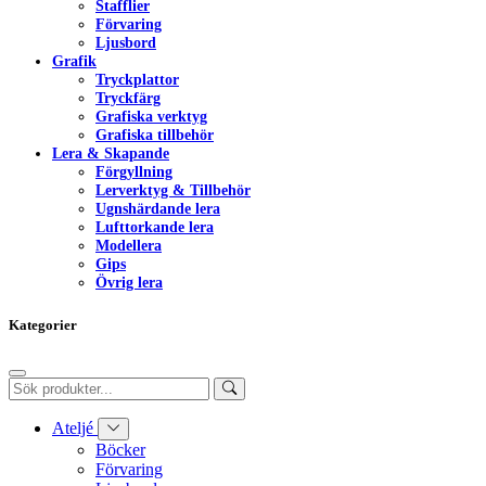
Stafflier
Förvaring
Ljusbord
Grafik
Tryckplattor
Tryckfärg
Grafiska verktyg
Grafiska tillbehör
Lera & Skapande
Förgyllning
Lerverktyg & Tillbehör
Ugnshärdande lera
Lufttorkande lera
Modellera
Gips
Övrig lera
Kategorier
Ateljé
Böcker
Förvaring