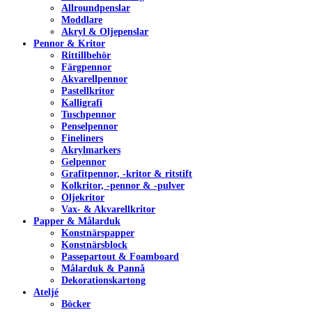
Allroundpenslar
Moddlare
Akryl & Oljepenslar
Pennor & Kritor
Rittillbehör
Färgpennor
Akvarellpennor
Pastellkritor
Kalligrafi
Tuschpennor
Penselpennor
Fineliners
Akrylmarkers
Gelpennor
Grafitpennor, -kritor & ritstift
Kolkritor, -pennor & -pulver
Oljekritor
Vax- & Akvarellkritor
Papper & Målarduk
Konstnärspapper
Konstnärsblock
Passepartout & Foamboard
Målarduk & Pannå
Dekorationskartong
Ateljé
Böcker