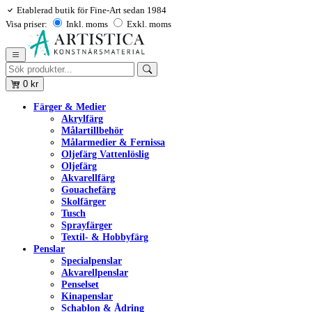
Etablerad butik för Fine-Art sedan 1984
Visa priser:
Inkl. moms
Exkl. moms
0
kr
Färger & Medier
Akrylfärg
Målartillbehör
Målarmedier & Fernissa
Oljefärg Vattenlöslig
Oljefärg
Akvarellfärg
Gouachefärg
Skolfärger
Tusch
Sprayfärger
Textil- & Hobbyfärg
Penslar
Specialpenslar
Akvarellpenslar
Penselset
Kinapenslar
Schablon & Ådring