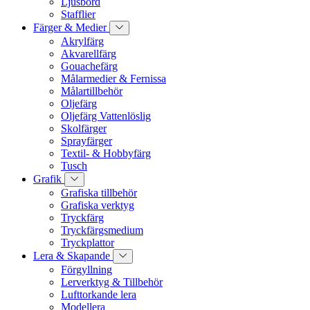
Ljusbord
Stafflier
Färger & Medier
Akrylfärg
Akvarellfärg
Gouachefärg
Målarmedier & Fernissa
Målartillbehör
Oljefärg
Oljefärg Vattenlöslig
Skolfärger
Sprayfärger
Textil- & Hobbyfärg
Tusch
Grafik
Grafiska tillbehör
Grafiska verktyg
Tryckfärg
Tryckfärgsmedium
Tryckplattor
Lera & Skapande
Förgyllning
Lerverktyg & Tillbehör
Lufttorkande lera
Modellera