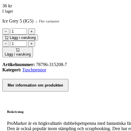
36
kr
I lager
Ice Grey 5 (IG5)
Fler varianter
−
+
Lägg i varukorg
−
+
Lägg i varukorg
Artikelnummer:
78796-315208-7
Kategori:
Tuschpennor
Mer information om produkten
Beskrivning
ProMarker är en högkvalitativ dubbelspetspenna med fantastiska f
Den är också populär inom stämpling och scrapbooking. Den har en f