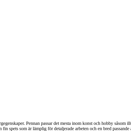
ärgegenskaper. Pennan passar det mesta inom konst och hobby såsom il
in spets som är lämplig för detaljerade arbeten och en bred passande a