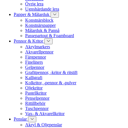
Övrig lera
Ugnshärdande lera
Papper & Målarduk
Konstnärsblock
Konstnärspapper
Målarduk & Pannå
Passepartout & Foamboard
Pennor & Kritor
Akrylmarkers
Akvarellpennor
Färgpennor
Fineliners
Gelpennor
Grafitpennor, -kritor & ritstift
Kalligrafi
Kolkritor, -pennor & -pulver
Oljekritor
Pastellkritor
Penselpennor
Rittillbehör
Tuschpennor
Vax- & Akvarellkritor
Penslar
Akryl & Oljepenslar