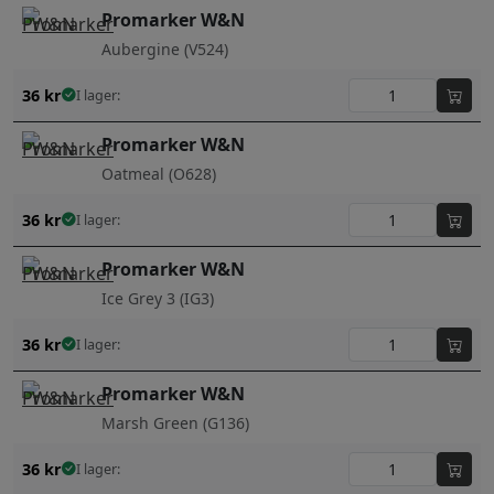
Promarker W&N
Aubergine (V524)
36
kr
I lager:
Promarker W&N
Oatmeal (O628)
36
kr
I lager:
Promarker W&N
Ice Grey 3 (IG3)
36
kr
I lager:
Promarker W&N
Marsh Green (G136)
36
kr
I lager: