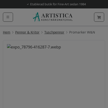
Etablerad butik för Fine-Art sedan 1984
Hem
Pennor & Kritor
Tuschpennor
Promarker W&N