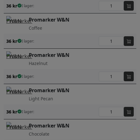
36
kr
I lager:
Promarker W&N
Coffee
36
kr
I lager:
Promarker W&N
Hazelnut
36
kr
I lager:
Promarker W&N
Light Pecan
36
kr
I lager:
Promarker W&N
Chocolate