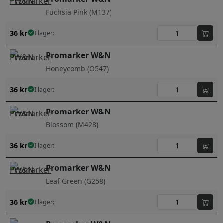
Fuchsia Pink (M137)
36
kr
I lager:
Promarker W&N
Honeycomb (O547)
36
kr
I lager:
Promarker W&N
Blossom (M428)
36
kr
I lager:
Promarker W&N
Leaf Green (G258)
36
kr
I lager: