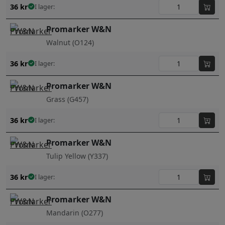
36
kr
I lager:
Promarker W&N
Walnut (O124)
36
kr
I lager:
Promarker W&N
Grass (G457)
36
kr
I lager:
Promarker W&N
Tulip Yellow (Y337)
36
kr
I lager:
Promarker W&N
Mandarin (O277)