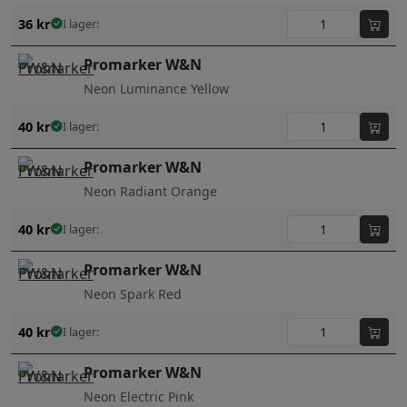
36
kr
I lager:
Promarker W&N
Neon Luminance Yellow
40
kr
I lager:
Promarker W&N
Neon Radiant Orange
40
kr
I lager:
Promarker W&N
Neon Spark Red
40
kr
I lager:
Promarker W&N
Neon Electric Pink