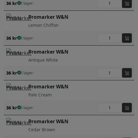
36
kr
I lager:
Promarker W&N
Lemon Chiffon
36
kr
I lager:
Promarker W&N
Antique White
36
kr
I lager:
Promarker W&N
Pale Cream
36
kr
I lager:
Promarker W&N
Cedar Brown