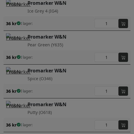
Promarker W&N
Ice Grey 4 (IG4)
36
kr
I lager:
Promarker W&N
Pear Green (Y635)
36
kr
I lager:
Promarker W&N
Spice (O346)
36
kr
I lager:
Promarker W&N
Putty (O618)
36
kr
I lager: