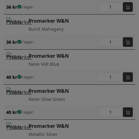
36
kr
I lager:
Promarker W&N
Burnt Mahogany
36
kr
I lager:
Promarker W&N
Neon Volt Blue
40
kr
I lager:
Promarker W&N
Neon Glow Green
40
kr
I lager:
Promarker W&N
Metallic Silver