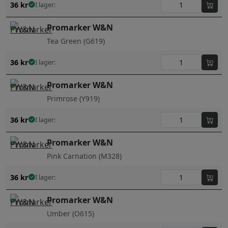
36
kr
I lager:
Promarker W&N
Tea Green (G619)
36
kr
I lager:
Promarker W&N
Primrose (Y919)
36
kr
I lager:
Promarker W&N
Pink Carnation (M328)
36
kr
I lager:
Promarker W&N
Umber (O615)