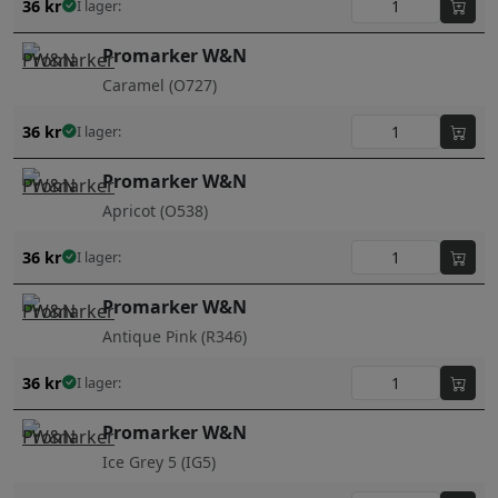
36
kr
I lager:
Promarker W&N
Caramel (O727)
36
kr
I lager:
Promarker W&N
Apricot (O538)
36
kr
I lager:
Promarker W&N
Antique Pink (R346)
36
kr
I lager:
Promarker W&N
Ice Grey 5 (IG5)