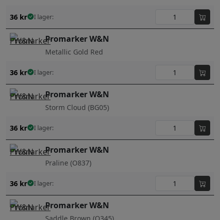
36
kr
I lager:
Promarker W&N
Metallic Gold Red
36
kr
I lager:
Promarker W&N
Storm Cloud (BG05)
36
kr
I lager:
Promarker W&N
Praline (O837)
36
kr
I lager:
Promarker W&N
Saddle Brown (O345)