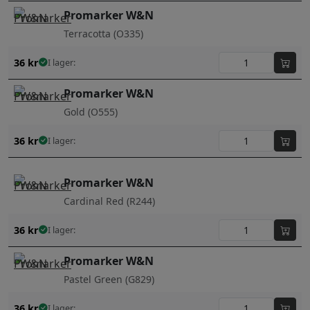
Promarker W&N
Terracotta (O335)
36
kr
I lager:
Promarker W&N
Gold (O555)
36
kr
I lager:
Promarker W&N
Cardinal Red (R244)
36
kr
I lager:
Promarker W&N
Pastel Green (G829)
36
kr
I lager: