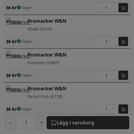
36
kr
I lager:
Promarker W&N
Khaki (Y616)
36
kr
I lager:
Promarker W&N
Pumpkin (O467)
36
kr
I lager:
Promarker W&N
Pastel Pink (R738)
36
kr
I lager:
Promarker W&N
−
+
Lägg i varukorg
Apple (G338)