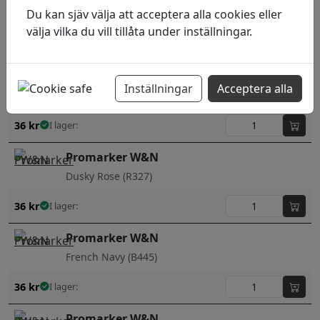
Du kan sjäv välja att acceptera alla cookies eller
Orchid (V528)
välja vilka du vill tillåta under inställningar.
36
kr
I lager:
Promarker W&N
Inställningar
Acceptera alla
Denim Blue (C917)
36
kr
I lager:
Promarker W&N
Dusky Rose (R327)
36
kr
I lager:
Promarker W&N
French Navy (B445)
36
kr
I lager:
Promarker W&N