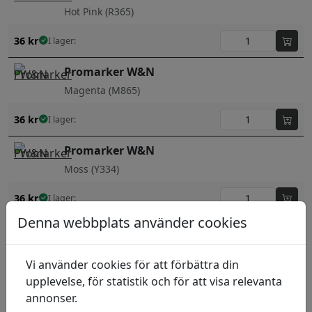
Hot Pink (R365)
36
kr
I lager:
Promarker W&N
Magenta (M865)
36
kr
I lager:
Promarker W&N
Moss (Y334)
36
kr
I lager:
Denna webbplats använder cookies
Promarker W&N
Mulberry (V865)
Vi använder cookies för att förbättra din
36
kr
I lager:
upplevelse, för statistik och för att visa relevanta
annonser.
Promarker W&N