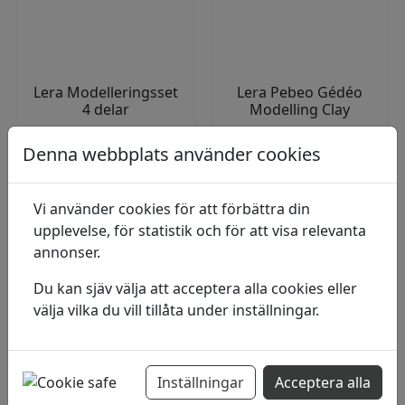
Lera Modelleringsset
Lera Pebeo Gédéo
4 delar
Modelling Clay
Set med 4
Red 5kg
Denna webbplats använder cookies
modelleringsverktyg
för lera. Trimverktyget
I lager
använd...
Vi använder cookies för att förbättra din
I lager
159
kr
upplevelse, för statistik och för att visa relevanta
99
kr
annonser.
Du kan sjäv välja att acceptera alla cookies eller
Lägg i varukorg
Lägg i varukorg
välja vilka du vill tillåta under inställningar.
Inställningar
Acceptera alla