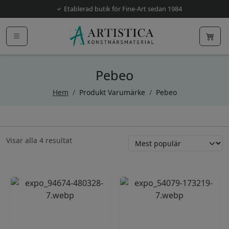
Etablerad butik för Fine-Art sedan 1984
Pebeo
Hem
/
Produkt Varumärke
/
Pebeo
Sortera
Visar alla 4 resultat
efter
popularitet