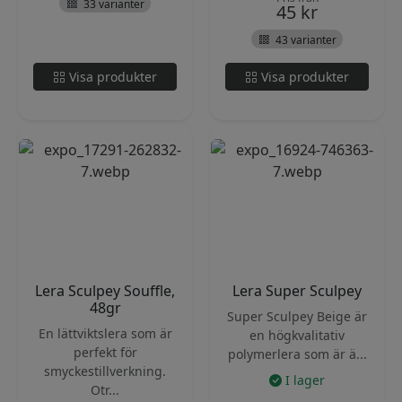
33 varianter
45
kr
43 varianter
Visa produkter
Visa produkter
Lera Sculpey Souffle,
Lera Super Sculpey
48gr
Super Sculpey Beige är
En lättviktslera som är
en högkvalitativ
perfekt för
polymerlera som är ä...
smyckestillverkning.
I lager
Otr...