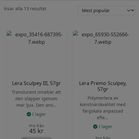
Sortera
Visar alla 13 resultat
efter
popularitet
Lera Sculpey III, 57gr
Lera Premo Sculpey,
57gr
Translucent innebär att
Polymerlera av
den släpper igenom
konstnärskvalitet med
mer ljus. Den anv...
färgskala anpassad
I lager
efte...
Pris från
I lager
45
kr
Pris från