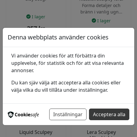
Forma detaljer och
bränn i vanlig ugn...
I lager
I lager
257
kr
Pris från
Denna webbplats använder cookies
305
kr
2 varianter
Vi använder cookies för att förbättra din
Lägg i varukorg
Visa produkter
upplevelse, för statistik och för att visa relevanta
annonser.
Du kan sjäv välja att acceptera alla cookies eller
välja vilka du vill tillåta under inställningar.
Inställningar
Acceptera alla
Liquid Sculpey
Lera Sculpey