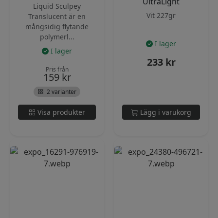
UltraLight
Liquid Sculpey
Vit 227gr
Translucent är en
mångsidig flytande
polymerl...
I lager
I lager
233
kr
Pris från
159
kr
2 varianter
Visa produkter
Lägg i varukorg