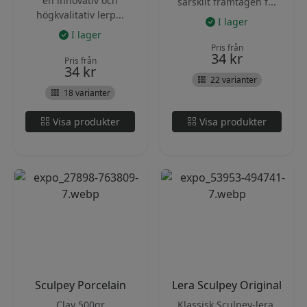
en innovativ och
särskilt framtagen f...
högkvalitativ lerp...
I lager
I lager
Pris från
34
kr
Pris från
34
kr
22 varianter
18 varianter
Visa produkter
Visa produkter
Sculpey Porcelain
Lera Sculpey Original
Clay 500gr
Klassisk Sculpey-lera.