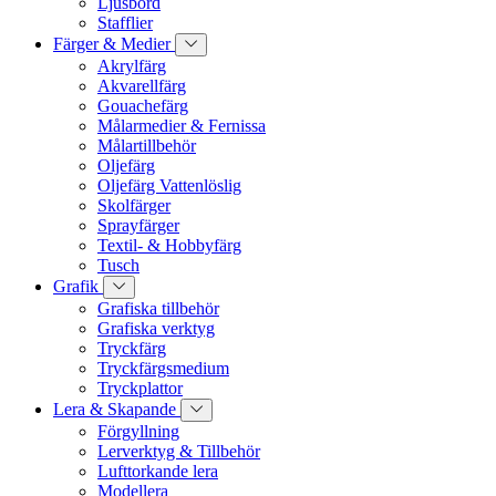
Ljusbord
Stafflier
Färger & Medier
Akrylfärg
Akvarellfärg
Gouachefärg
Målarmedier & Fernissa
Målartillbehör
Oljefärg
Oljefärg Vattenlöslig
Skolfärger
Sprayfärger
Textil- & Hobbyfärg
Tusch
Grafik
Grafiska tillbehör
Grafiska verktyg
Tryckfärg
Tryckfärgsmedium
Tryckplattor
Lera & Skapande
Förgyllning
Lerverktyg & Tillbehör
Lufttorkande lera
Modellera