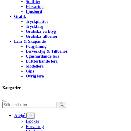
Stafflier
Förvaring
Ljusbord
Grafik
Tryckplattor
Tryckfärg
Grafiska verktyg
Grafiska tillbehör
Lera & Skapande
Förgyllning
Lerverktyg & Tillbehör
Ugnshärdande lera
Lufttorkande lera
Modellera
Gips
Övrig lera
Kategorier
Ateljé
Böcker
Förvaring