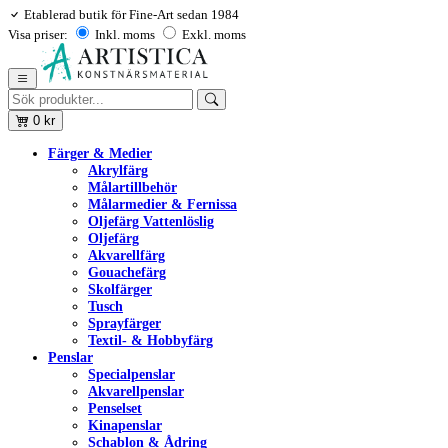
Etablerad butik för Fine-Art sedan 1984
Visa priser:
Inkl. moms
Exkl. moms
0
kr
Färger & Medier
Akrylfärg
Målartillbehör
Målarmedier & Fernissa
Oljefärg Vattenlöslig
Oljefärg
Akvarellfärg
Gouachefärg
Skolfärger
Tusch
Sprayfärger
Textil- & Hobbyfärg
Penslar
Specialpenslar
Akvarellpenslar
Penselset
Kinapenslar
Schablon & Ådring