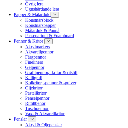
Övrig lera
Ugnshärdande lera
Papper & Målarduk
Konstnärsblock
Konstnärspapper
Målarduk & Pannå
Passepartout & Foamboard
Pennor & Kritor
Akrylmarkers
Akvarellpennor
Färgpennor
Fineliners
Gelpennor
Grafitpennor, -kritor & ritstift
Kalligrafi
Kolkritor, -pennor & -pulver
Oljekritor
Pastellkritor
Penselpennor
Rittillbehör
Tuschpennor
Vax- & Akvarellkritor
Penslar
Akryl & Oljepenslar