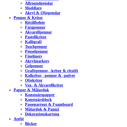
Allroundpenslar
Moddlare
Akryl & Oljepenslar
Pennor & Kritor
Rittillbehör
Färgpennor
Akvarellpennor
Pastellkritor
Kalligrafi
Tuschpennor
Penselpennor
Fineliners
Akrylmarkers
Gelpennor
Grafitpennor, -kritor & ritstift
Kolkritor, -pennor & -pulver
Oljekritor
Vax- & Akvarellkritor
Papper & Målarduk
Konstnärspapper
Konstnärsblock
Passepartout & Foamboard
Målarduk & Pannå
Dekorationskartong
Ateljé
Böcker