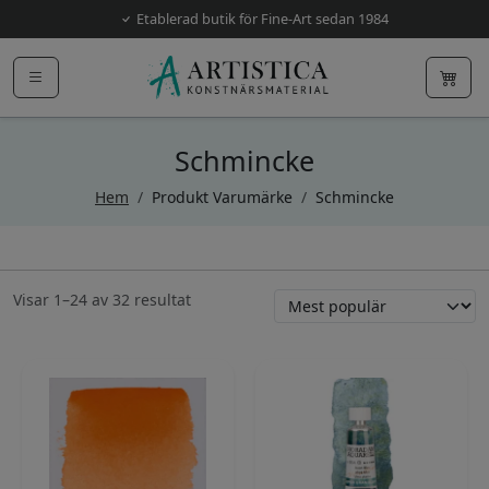
Etablerad butik för Fine-Art sedan 1984
Schmincke
Hem
/
Produkt Varumärke
/
Schmincke
Sortera
Visar 1–24 av 32 resultat
efter
popularitet