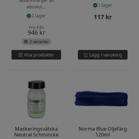
akvarellfärger av
I lager
absolut...
I lager
117
kr
Pris från
946
kr
2 varianter
Visa produkter
Lägg i varukorg
Maskeringsvätska
Norma Blue Oljefärg
Neutral Schmincke
120ml