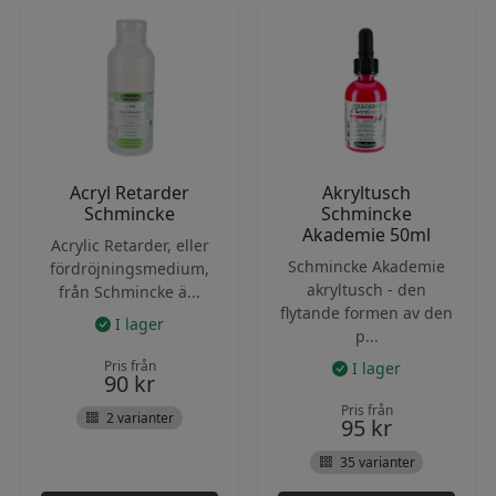
Acryl Retarder
Akryltusch
Schmincke
Schmincke
Akademie 50ml
Acrylic Retarder, eller
Schmincke Akademie
fördröjningsmedium,
akryltusch - den
från Schmincke ä...
flytande formen av den
I lager
p...
Pris från
I lager
90
kr
Pris från
2 varianter
95
kr
35 varianter