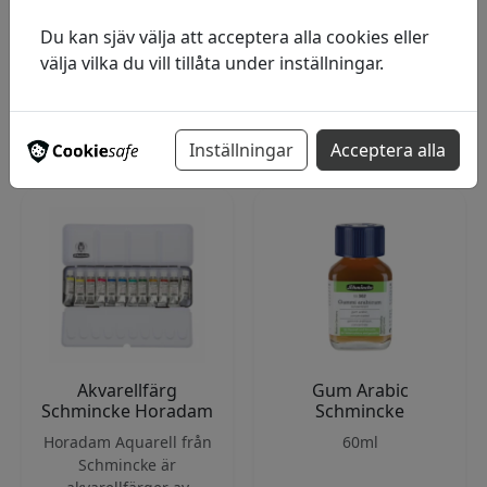
Pris från
154
kr
Du kan sjäv välja att acceptera alla cookies eller
Pris från
89
kr
välja vilka du vill tillåta under inställningar.
83 varianter
25 varianter
Visa produkter
Visa produkter
Inställningar
Acceptera alla
Akvarellfärg
Gum Arabic
Schmincke Horadam
Schmincke
Horadam Aquarell från
60ml
Schmincke är