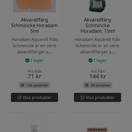
Akvarellfärg
Akvarellfärg
Schmincke Horadam
Schmincke
5ml
Horadam, 15ml
Horadam Aquarell från
Horadam Aquarell från
Schmincke är en serie
Schmincke är en serie
akvarellfärger a...
akvarellfärger a...
I lager
I lager
Pris från
Pris från
71
kr
144
kr
136 varianter
39 varianter
Visa produkter
Visa produkter