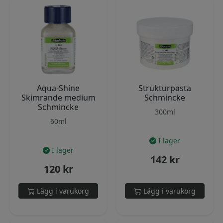
Aqua-Shine
Strukturpasta
Skimrande medium
Schmincke
Schmincke
300ml
60ml
I lager
I lager
142
kr
120
kr
Lägg i varukorg
Lägg i varukorg