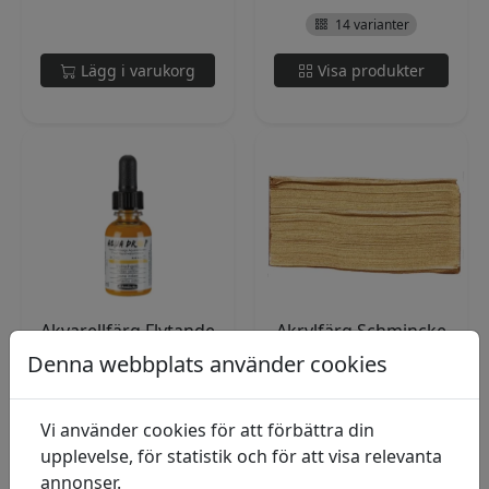
14 varianter
Lägg i varukorg
Visa produkter
Akvarellfärg Flytande
Akrylfärg Schmincke
Aqua Drop 30ml
PRIMAcryl 60ml
Denna webbplats använder cookies
Aqua Drop från
Schmincke PRIMAcryl
Schmincke är en serie
Finest Artist's Acrylic är
flytande
ett professio...
Vi använder cookies för att förbättra din
akvarellfärger...
upplevelse, för statistik och för att visa relevanta
I lager
annonser.
I lager