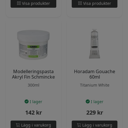
Visa produkter
Visa produkter
Modelleringspasta
Horadam Gouache
Akryl Fin Schmincke
60ml
300ml
Titanium White
I lager
I lager
142
kr
229
kr
Lägg i varukorg
Lägg i varukorg