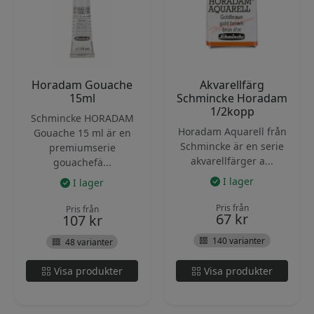
Horadam Gouache
Akvarellfärg
15ml
Schmincke Horadam
1/2kopp
Schmincke HORADAM
Horadam Aquarell från
Gouache 15 ml är en
Schmincke är en serie
premiumserie
akvarellfärger a...
gouachefä...
I lager
I lager
Pris från
Pris från
67
kr
107
kr
140 varianter
48 varianter
Visa produkter
Visa produkter