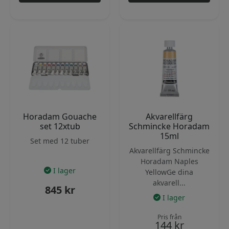
Horadam Gouache
Akvarellfärg
set 12xtub
Schmincke Horadam
15ml
Set med 12 tuber
Akvarellfärg Schmincke
Horadam Naples
I lager
YellowGe dina
akvarell...
845
kr
I lager
Pris från
144
kr