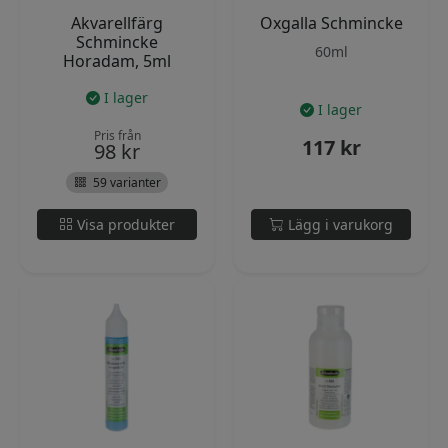
Akvarellfärg
Oxgalla Schmincke
Schmincke
60ml
Horadam, 5ml
I lager
I lager
Pris från
117
kr
98
kr
59 varianter
Visa produkter
Lägg i varukorg