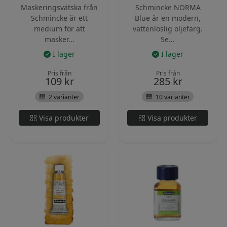
Maskeringsvätska från
Schmincke NORMA
Schmincke är ett
Blue är en modern,
medium för att
vattenlöslig oljefärg.
masker...
Se...
I lager
I lager
Pris från
Pris från
109
kr
285
kr
2 varianter
10 varianter
Visa produkter
Visa produkter