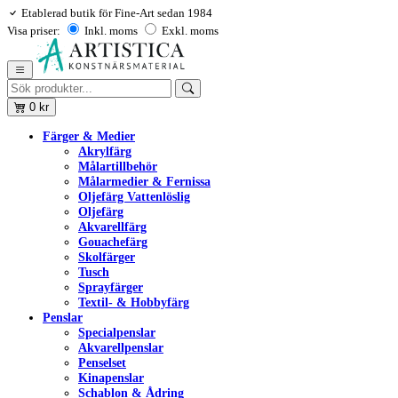
Etablerad butik för Fine-Art sedan 1984
Visa priser:
Inkl. moms
Exkl. moms
0
kr
Färger & Medier
Akrylfärg
Målartillbehör
Målarmedier & Fernissa
Oljefärg Vattenlöslig
Oljefärg
Akvarellfärg
Gouachefärg
Skolfärger
Tusch
Sprayfärger
Textil- & Hobbyfärg
Penslar
Specialpenslar
Akvarellpenslar
Penselset
Kinapenslar
Schablon & Ådring