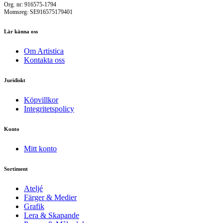
Org. nr: 916575-1794
Momsreg: SE916575179401
Lär känna oss
Om Artistica
Kontakta oss
Juridiskt
Köpvillkor
Integritetspolicy
Konto
Mitt konto
Sortiment
Ateljé
Färger & Medier
Grafik
Lera & Skapande