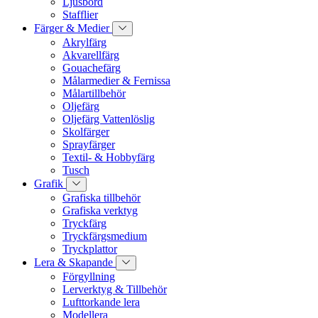
Ljusbord
Stafflier
Färger & Medier
Akrylfärg
Akvarellfärg
Gouachefärg
Målarmedier & Fernissa
Målartillbehör
Oljefärg
Oljefärg Vattenlöslig
Skolfärger
Sprayfärger
Textil- & Hobbyfärg
Tusch
Grafik
Grafiska tillbehör
Grafiska verktyg
Tryckfärg
Tryckfärgsmedium
Tryckplattor
Lera & Skapande
Förgyllning
Lerverktyg & Tillbehör
Lufttorkande lera
Modellera