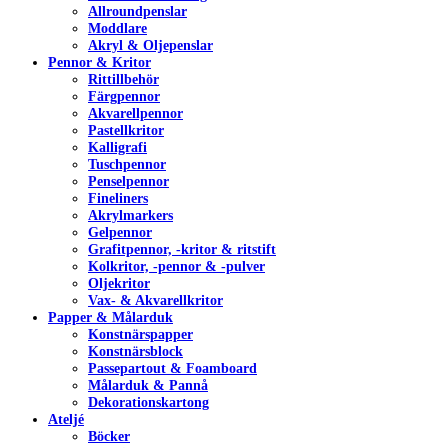
Allroundpenslar
Moddlare
Akryl & Oljepenslar
Pennor & Kritor
Rittillbehör
Färgpennor
Akvarellpennor
Pastellkritor
Kalligrafi
Tuschpennor
Penselpennor
Fineliners
Akrylmarkers
Gelpennor
Grafitpennor, -kritor & ritstift
Kolkritor, -pennor & -pulver
Oljekritor
Vax- & Akvarellkritor
Papper & Målarduk
Konstnärspapper
Konstnärsblock
Passepartout & Foamboard
Målarduk & Pannå
Dekorationskartong
Ateljé
Böcker