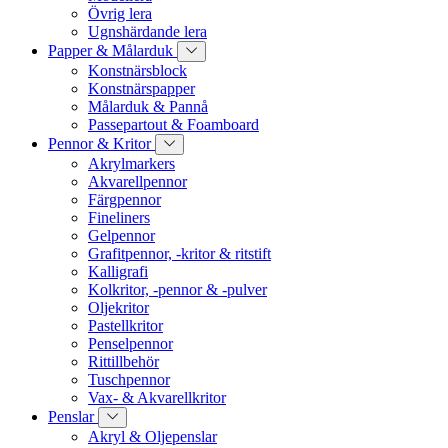
Övrig lera
Ugnshärdande lera
Papper & Målarduk
Konstnärsblock
Konstnärspapper
Målarduk & Pannå
Passepartout & Foamboard
Pennor & Kritor
Akrylmarkers
Akvarellpennor
Färgpennor
Fineliners
Gelpennor
Grafitpennor, -kritor & ritstift
Kalligrafi
Kolkritor, -pennor & -pulver
Oljekritor
Pastellkritor
Penselpennor
Rittillbehör
Tuschpennor
Vax- & Akvarellkritor
Penslar
Akryl & Oljepenslar