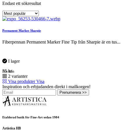
Endast ett sökresultat
Permanent Marker Sharpie
Fiberpennan Permanent Marker Fine Tip från Sharpie är en tus...
I lager
35
kr
Pris från
2 varianter
Visa produkter
Visa
Inspiration och erbjudanden direkt i mailkorgen!
Prenumerera >>
Etablerad butik för Fine-Art sedan 1984
Artistica HB