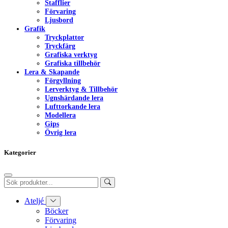
Stafflier
Förvaring
Ljusbord
Grafik
Tryckplattor
Tryckfärg
Grafiska verktyg
Grafiska tillbehör
Lera & Skapande
Förgyllning
Lerverktyg & Tillbehör
Ugnshärdande lera
Lufttorkande lera
Modellera
Gips
Övrig lera
Kategorier
Ateljé
Böcker
Förvaring