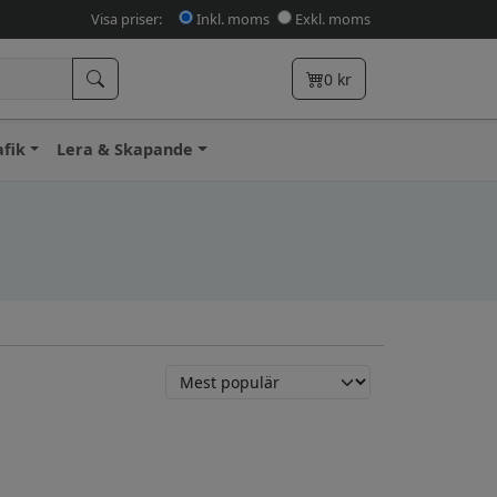
Visa priser:
Inkl. moms
Exkl. moms
0
kr
afik
Lera & Skapande