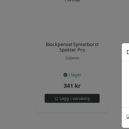
Blockpensel Syntetborst
Spekter Pro
100mm
I lager
341
kr
Lägg i varukorg