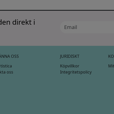
en direkt i
ÄNNA OSS
JURIDISKT
KO
istica
Köpvillkor
Mi
kta oss
Integritetspolicy