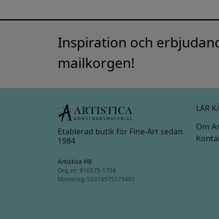
Inspiration och erbjudand
mailkorgen!
LÄR K
Om Art
Etablerad butik för Fine-Art sedan
Konta
1984
Artistica HB
Org. nr: 916575-1794
Momsreg: SE916575179401