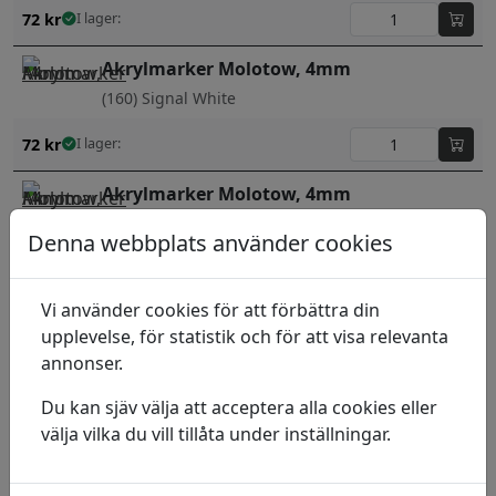
72
kr
I lager:
Akrylmarker Molotow, 4mm
(160) Signal White
72
kr
I lager:
Akrylmarker Molotow, 4mm
(161) Shock Blue
Denna webbplats använder cookies
72
kr
I lager:
Vi använder cookies för att förbättra din
Akrylmarker Molotow, 4mm
upplevelse, för statistik och för att visa relevanta
annonser.
(180) Signal Black
Du kan sjäv välja att acceptera alla cookies eller
72
kr
I lager:
välja vilka du vill tillåta under inställningar.
Akrylmarker Molotow, 4mm
(200) Neon Pink