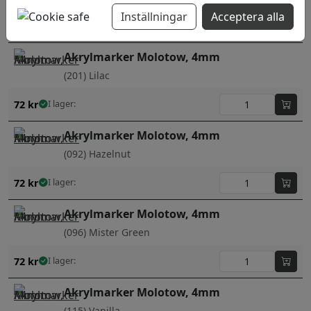
Inställningar
Acceptera alla
72
kr
I lager:
Akrylmarker Molotow, 4mm
(201) Lilac
72
kr
I lager:
Akrylmarker Molotow, 4mm
(092) Hazelnut
72
kr
I lager:
Akrylmarker Molotow, 4mm
(096) Mister Green
72
kr
I lager:
Akrylmarker Molotow, 4mm
(115) Vanilla