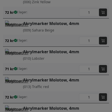
(006) Zink Yellow
72
kr
I lager:
Akrylmarker Molotow, 4mm
(009) Sahara Beige
72
kr
I lager:
Akrylmarker Molotow, 4mm
(010) Lobster
71
kr
I lager:
Akrylmarker Molotow, 4mm
(013) Traffic red
72
kr
I lager:
Akrylmarker Molotow, 4mm