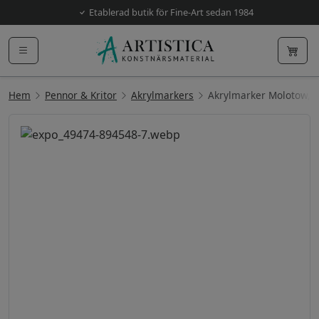
Etablerad butik för Fine-Art sedan 1984
Hem
Pennor & Kritor
Akrylmarkers
Akrylmarker Molotow,