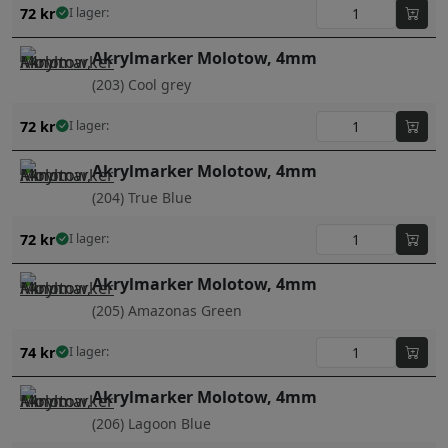
72
kr
I lager:
Akrylmarker Molotow, 4mm
(203) Cool grey
72
kr
I lager:
Akrylmarker Molotow, 4mm
(204) True Blue
72
kr
I lager:
Akrylmarker Molotow, 4mm
(205) Amazonas Green
74
kr
I lager:
Akrylmarker Molotow, 4mm
(206) Lagoon Blue