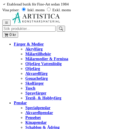
Etablerad butik för Fine-Art sedan 1984
Visa priser:
Inkl. moms
Exkl. moms
0
kr
Färger & Medier
Akrylfärg
Målartillbehör
Målarmedier & Fernissa
Oljefärg Vattenlöslig
Oljefärg
Akvarellfärg
Gouachefärg
Skolfärger
Tusch
Sprayfärger
Textil- & Hobbyfärg
Penslar
Specialpenslar
Akvarellpenslar
Penselset
Kinapenslar
Schablon & Ådring