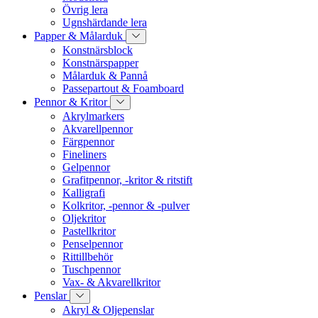
Övrig lera
Ugnshärdande lera
Papper & Målarduk
Konstnärsblock
Konstnärspapper
Målarduk & Pannå
Passepartout & Foamboard
Pennor & Kritor
Akrylmarkers
Akvarellpennor
Färgpennor
Fineliners
Gelpennor
Grafitpennor, -kritor & ritstift
Kalligrafi
Kolkritor, -pennor & -pulver
Oljekritor
Pastellkritor
Penselpennor
Rittillbehör
Tuschpennor
Vax- & Akvarellkritor
Penslar
Akryl & Oljepenslar