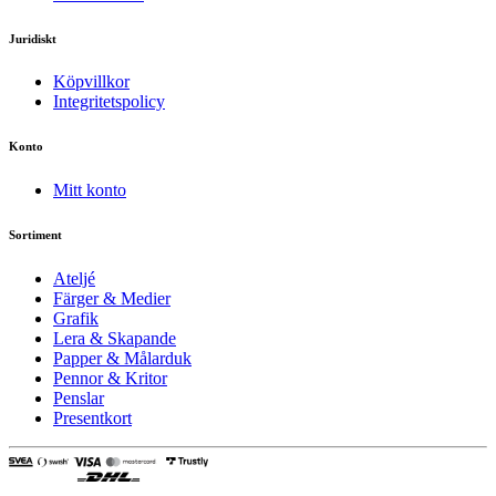
Juridiskt
Köpvillkor
Integritetspolicy
Konto
Mitt konto
Sortiment
Ateljé
Färger & Medier
Grafik
Lera & Skapande
Papper & Målarduk
Pennor & Kritor
Penslar
Presentkort