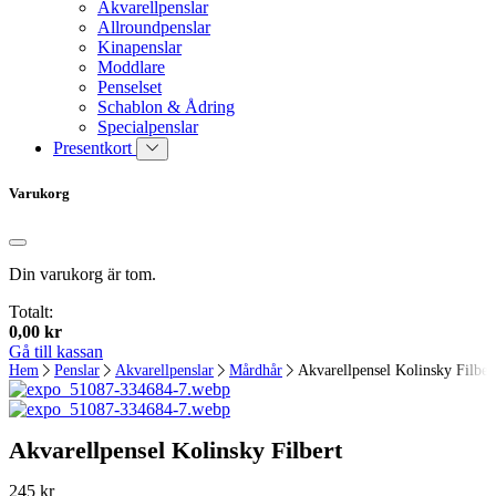
Akvarellpenslar
Allroundpenslar
Kinapenslar
Moddlare
Penselset
Schablon & Ådring
Specialpenslar
Presentkort
Varukorg
Din varukorg är tom.
Totalt:
0,00
kr
Gå till kassan
Hem
Penslar
Akvarellpenslar
Mårdhår
Akvarellpensel Kolinsky Filber
Akvarellpensel Kolinsky Filbert
245
kr