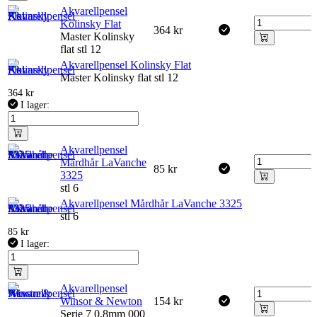
Akvarellpensel
Kolinsky Flat
364
kr
Master Kolinsky
flat stl 12
Akvarellpensel Kolinsky Flat
Master Kolinsky flat stl 12
364
kr
I lager:
Akvarellpensel
Mårdhår LaVanche
85
kr
3325
stl 6
Akvarellpensel Mårdhår LaVanche 3325
stl 6
85
kr
I lager:
Akvarellpensel
Winsor & Newton
154
kr
Serie 7 0,8mm 000