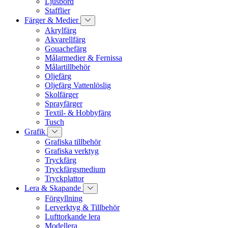
Ljusbord
Stafflier
Färger & Medier
Akrylfärg
Akvarellfärg
Gouachefärg
Målarmedier & Fernissa
Målartillbehör
Oljefärg
Oljefärg Vattenlöslig
Skolfärger
Sprayfärger
Textil- & Hobbyfärg
Tusch
Grafik
Grafiska tillbehör
Grafiska verktyg
Tryckfärg
Tryckfärgsmedium
Tryckplattor
Lera & Skapande
Förgyllning
Lerverktyg & Tillbehör
Lufttorkande lera
Modellera