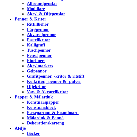
Allroundpenslar
Moddlare
Akryl & Oljepenslar
Pennor & Kritor
Rittillbehör
Färgpennor
Akvarellpennor
Pastellkritor
Kalligrafi
Tuschpennor
Penselpennor
Fineliners
Akrylmarkers
Gelpennor
Grafitpennor, -kritor & ritstift
Kolkritor, -pennor & -pulver
Oljekritor
Vax- & Akvarellkritor
Papper & Målarduk
Konstnärspapper
Konstnärsblock
Passepartout & Foamboard
Målarduk & Pannå
Dekorationskartong
Ateljé
Böcker