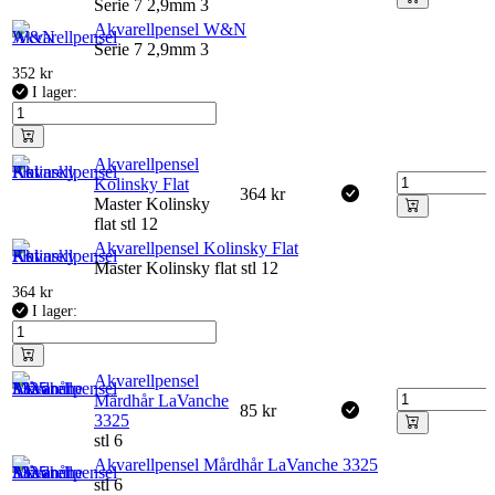
Serie 7 2,9mm 3
Akvarellpensel W&N
Serie 7 2,9mm 3
352
kr
I lager:
Akvarellpensel
Kolinsky Flat
364
kr
Master Kolinsky
flat stl 12
Akvarellpensel Kolinsky Flat
Master Kolinsky flat stl 12
364
kr
I lager:
Akvarellpensel
Mårdhår LaVanche
85
kr
3325
stl 6
Akvarellpensel Mårdhår LaVanche 3325
stl 6