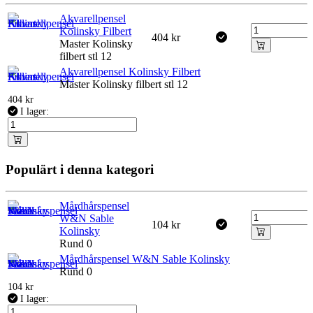
Akvarellpensel
Kolinsky Filbert
404
kr
Master Kolinsky
filbert stl 12
Akvarellpensel Kolinsky Filbert
Master Kolinsky filbert stl 12
404
kr
I lager:
Populärt i denna kategori
Mårdhårspensel
W&N Sable
104
kr
Kolinsky
Rund 0
Mårdhårspensel W&N Sable Kolinsky
Rund 0
104
kr
I lager: