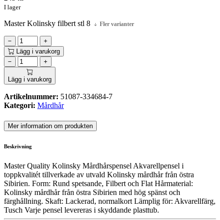
I lager
Master Kolinsky filbert stl 8
Fler varianter
−
+
Lägg i varukorg
−
+
Lägg i varukorg
Artikelnummer:
51087-334684-7
Kategori:
Mårdhår
Mer information om produkten
Beskrivning
Master Quality Kolinsky Mårdhårspensel Akvarellpensel i
toppkvalitét tillverkade av utvald Kolinsky mårdhår från östra
Sibirien. Form: Rund spetsande, Filbert och Flat Hårmaterial:
Kolinsky mårdhår från östra Sibirien med hög spänst och
färghållning. Skaft: Lackerad, normalkort Lämplig för: Akvarellfärg,
Tusch Varje pensel levereras i skyddande plasttub.