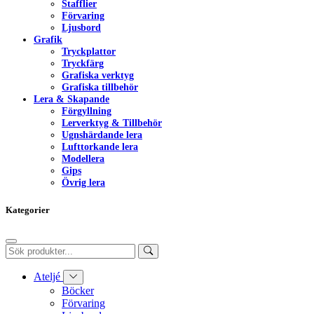
Stafflier
Förvaring
Ljusbord
Grafik
Tryckplattor
Tryckfärg
Grafiska verktyg
Grafiska tillbehör
Lera & Skapande
Förgyllning
Lerverktyg & Tillbehör
Ugnshärdande lera
Lufttorkande lera
Modellera
Gips
Övrig lera
Kategorier
Ateljé
Böcker
Förvaring