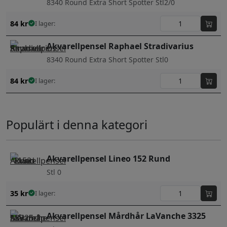
8340 Round Extra Short Spotter Stl2/0
84
kr
I lager:
Akvarellpensel Raphael Stradivarius
8340 Round Extra Short Spotter Stl0
84
kr
I lager:
Populärt i denna kategori
Akvarellpensel Lineo 152 Rund
Stl 0
35
kr
I lager:
Akvarellpensel Mårdhår LaVanche 3325