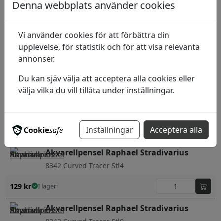
Denna webbplats använder cookies
108
kr
I lager:
Vi använder cookies för att förbättra din
Akvarellpensel Raphael Stradivarius
upplevelse, för statistik och för att visa relevanta
8341 Dagger Stl4
annonser.
141
kr
I lager:
Du kan sjäv välja att acceptera alla cookies eller
välja vilka du vill tillåta under inställningar.
Akvarellpensel Raphael Stradivarius
8341 Dagger Stl0
Inställningar
Acceptera alla
129
kr
I lager:
Akvarellpensel Raphael Stradivarius
8342 Curved Tracer Stl4
129
kr
I lager:
Akvarellpensel Raphael Stradivarius