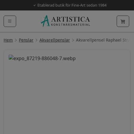
Etablerad butik för Fine-Art sedan 1984
Hem
Penslar
Akvarellpenslar
Akvarellpensel Raphael Stradi