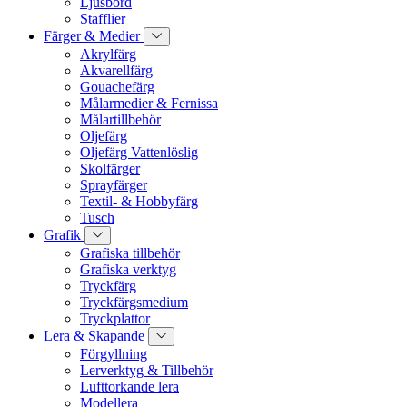
Ljusbord
Stafflier
Färger & Medier
Akrylfärg
Akvarellfärg
Gouachefärg
Målarmedier & Fernissa
Målartillbehör
Oljefärg
Oljefärg Vattenlöslig
Skolfärger
Sprayfärger
Textil- & Hobbyfärg
Tusch
Grafik
Grafiska tillbehör
Grafiska verktyg
Tryckfärg
Tryckfärgsmedium
Tryckplattor
Lera & Skapande
Förgyllning
Lerverktyg & Tillbehör
Lufttorkande lera
Modellera