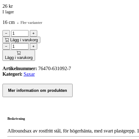
26
kr
I lager
16 cm
Fler varianter
−
+
Lägg i varukorg
−
+
Lägg i varukorg
Artikelnummer:
76470-631092-7
Kategori:
Saxar
Mer information om produkten
Beskrivning
Allroundsax av rostfritt stål, för högerhänta, med svart plastgrepp.