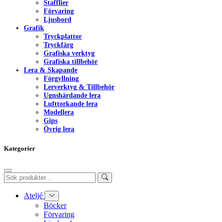
Stafflier
Förvaring
Ljusbord
Grafik
Tryckplattor
Tryckfärg
Grafiska verktyg
Grafiska tillbehör
Lera & Skapande
Förgyllning
Lerverktyg & Tillbehör
Ugnshärdande lera
Lufttorkande lera
Modellera
Gips
Övrig lera
Kategorier
Ateljé
Böcker
Förvaring