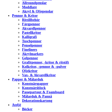
Allroundpenslar
Moddlare
Akryl & Oljepenslar
Pennor & Kritor
Rittillbehör
Färgpennor
Akvarellpennor
Pastellkritor
Kalligrafi
Tuschpennor
Penselpennor
Fineliners
Akrylmarkers
Gelpennor
Grafitpennor, -kritor & ritstift
Kolkritor, -pennor & -pulver
Oljekritor
Vax- & Akvarellkritor
Papper & Målarduk
Konstnärspapper
Konstnärsblock
Passepartout & Foamboard
Målarduk & Pannå
Dekorationskartong
Ateljé
Böcker