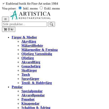
Etablerad butik för Fine-Art sedan 1984
Visa priser:
Inkl. moms
Exkl. moms
0
kr
Färger & Medier
Akrylfärg
Målartillbehör
Målarmedier & Fernissa
Oljefärg Vattenlöslig
Oljefärg
Akvarellfärg
Gouachefärg
Skolfärger
Tusch
Sprayfärger
Textil- & Hobbyfärg
Penslar
Specialpenslar
Akvarellpenslar
Penselset
Kinapenslar
Schablon & Ådring