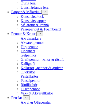
Övrig lera
Ugnshärdande lera
Papper & Målarduk
Konstnärsblock
Konstnärspapper
Målarduk & Pannå
Passepartout & Foamboard
Pennor & Kritor
Akrylmarkers
Akvarellpennor
Färgpennor
Fineliners
Gelpennor
Grafitpennor, -kritor & ritstift
Kalligrafi
Kolkritor, -pennor & -pulver
Oljekritor
Pastellkritor
Penselpennor
Rittillbehör
Tuschpennor
Vax- & Akvarellkritor
Penslar
Akryl & Oljepenslar