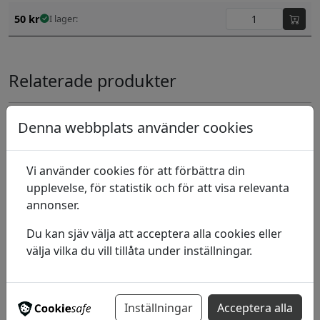
50
kr
I lager:
Relaterade produkter
Denna webbplats använder cookies
Syntetpensel Da Vinci Synthetic Rund
Stl 2
Vi använder cookies för att förbättra din
29
kr
I lager:
upplevelse, för statistik och för att visa relevanta
annonser.
Syntetpensel Da Vinci Synthetic Flat
Stl 16
Du kan sjäv välja att acceptera alla cookies eller
välja vilka du vill tillåta under inställningar.
28
kr
I lager:
Hårpensel Graduate Oval
Inställningar
Acceptera alla
12,5mm