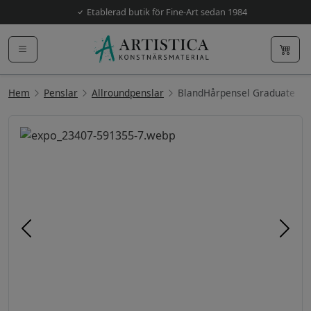
Etablerad butik för Fine-Art sedan 1984
Hem
Penslar
Allroundpenslar
BlandHårpensel Graduate
Föregående
Näst