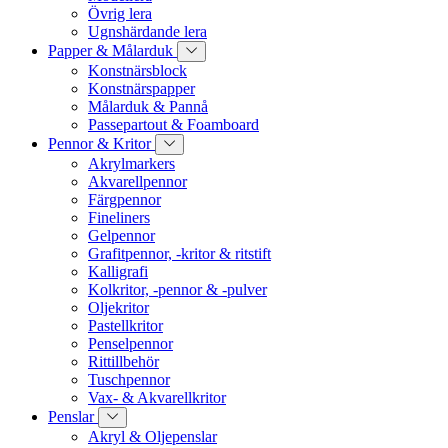
Övrig lera
Ugnshärdande lera
Papper & Målarduk
Konstnärsblock
Konstnärspapper
Målarduk & Pannå
Passepartout & Foamboard
Pennor & Kritor
Akrylmarkers
Akvarellpennor
Färgpennor
Fineliners
Gelpennor
Grafitpennor, -kritor & ritstift
Kalligrafi
Kolkritor, -pennor & -pulver
Oljekritor
Pastellkritor
Penselpennor
Rittillbehör
Tuschpennor
Vax- & Akvarellkritor
Penslar
Akryl & Oljepenslar