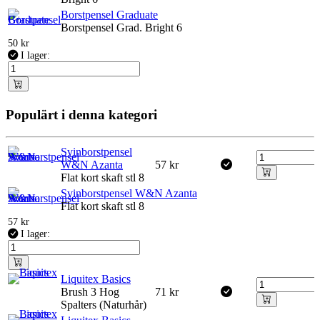
Borstpensel Graduate
Borstpensel Grad. Bright 6
50
kr
I lager:
Populärt i denna kategori
Svinborstpensel
W&N Azanta
57
kr
Flat kort skaft stl 8
Svinborstpensel W&N Azanta
Flat kort skaft stl 8
57
kr
I lager:
Liquitex Basics
Brush 3 Hog
71
kr
Spalters (Naturhår)