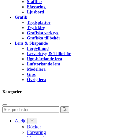
Stafflier
Förvaring
Ljusbord
Grafik
Tryckplattor
Tryckfärg
Grafiska verktyg
Grafiska tillbehör
Lera & Skapande
Förgyllning
Lerverktyg & Tillbehör
Ugnshärdande lera
Lufttorkande lera
Modellera
Gips
Övrig lera
Kategorier
Ateljé
Böcker
Förvaring