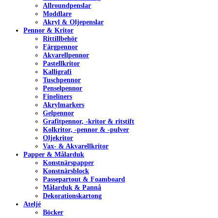
Allroundpenslar
Moddlare
Akryl & Oljepenslar
Pennor & Kritor
Rittillbehör
Färgpennor
Akvarellpennor
Pastellkritor
Kalligrafi
Tuschpennor
Penselpennor
Fineliners
Akrylmarkers
Gelpennor
Grafitpennor, -kritor & ritstift
Kolkritor, -pennor & -pulver
Oljekritor
Vax- & Akvarellkritor
Papper & Målarduk
Konstnärspapper
Konstnärsblock
Passepartout & Foamboard
Målarduk & Pannå
Dekorationskartong
Ateljé
Böcker