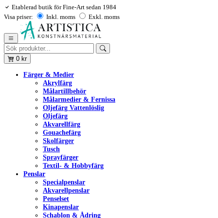
Etablerad butik för Fine-Art sedan 1984
Visa priser:
Inkl. moms
Exkl. moms
0
kr
Färger & Medier
Akrylfärg
Målartillbehör
Målarmedier & Fernissa
Oljefärg Vattenlöslig
Oljefärg
Akvarellfärg
Gouachefärg
Skolfärger
Tusch
Sprayfärger
Textil- & Hobbyfärg
Penslar
Specialpenslar
Akvarellpenslar
Penselset
Kinapenslar
Schablon & Ådring