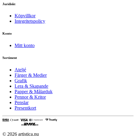
Juridiskt
Köpvillkor
Integritetspolicy
Konto
Mitt konto
Sortiment
Ateljé
Färger & Medier
Grafik
Lera & Skapande
Papper & Målarduk
Pennor & Kritor
Penslar
Presentkort
© 2026 artistica.nu