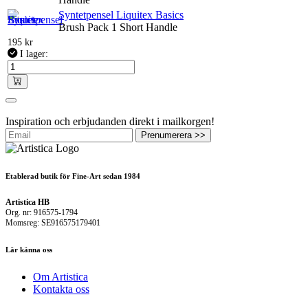
Syntetpensel Liquitex Basics
Brush Pack 1 Short Handle
195
kr
I lager:
Inspiration och erbjudanden direkt i mailkorgen!
Prenumerera >>
Etablerad butik för Fine-Art sedan 1984
Artistica HB
Org. nr: 916575-1794
Momsreg: SE916575179401
Lär känna oss
Om Artistica
Kontakta oss