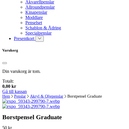
Akvarellpenslar
Allroundpenslar
Kinapenslar
Moddlare
Penselset
Schablon & Ådring
Specialpenslar
Presentkort
Varukorg
Din varukorg är tom.
Totalt:
0,00
kr
Gå till kassan
Hem
Penslar
Akryl & Oljepenslar
Borstpensel Graduate
Borstpensel Graduate
50
kr