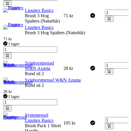
Liquitex Basics
Brush 3 Hog
71
kr
Spalters (Naturhår)
Liquitex Basics
Brush 3 Hog Spalters (Naturhår)
71
kr
I lager:
Svinborstpensel
W&N Azanta
28
kr
Rund stl 2
Svinborstpensel W&N Azanta
Rund stl 2
28
kr
I lager:
Syntetpensel
Liquitex Basics
195
kr
Brush Pack 1 Short
Handle