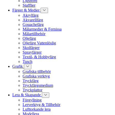
Ljusbord
Stafflier
Färger & Medier
Akrylfärg
Akvarellfärg
Gouachefärg
Målarmedier & Fernissa
Målartillbehör
Oljefärg
Oljefärg Vattenlöslig
Skolfärger
Sprayfärger
Textil- & Hobbyfärg
Tusch
Grafik
Grafiska tillbehör
Grafiska verktyg
Tryckfärg
Tryckfärgsmedium
Tryckplattor
Lera & Skapande
Förgyllning
Lerverktyg & Tillbehör
Lufttorkande lera
Modellera