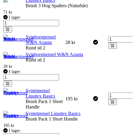
Liquitex Basics
Brush 3 Hog Spalters (Naturhår)
71
kr
I lager:
Svinborstpensel
W&N Azanta
28
kr
Rund stl 2
Svinborstpensel W&N Azanta
Rund stl 2
28
kr
I lager:
Syntetpensel
Liquitex Basics
195
kr
Brush Pack 1 Short
Handle
Syntetpensel Liquitex Basics
Brush Pack 1 Short Handle
195
kr
I lager: