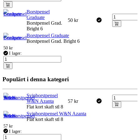
Borstpensel
Graduate
50
kr
Borstpensel Grad.
Bright 6
Borstpensel Graduate
Borstpensel Grad. Bright 6
50
kr
I lager:
Populärt i denna kategori
Svinborstpensel
W&N Azanta
57
kr
Flat kort skaft stl 8
Svinborstpensel W&N Azanta
Flat kort skaft stl 8
57
kr
I lager: