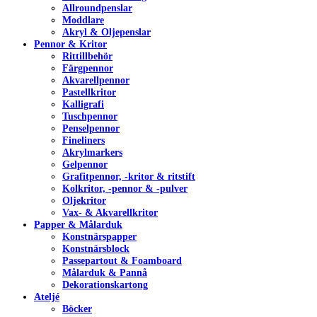
Allroundpenslar
Moddlare
Akryl & Oljepenslar
Pennor & Kritor
Rittillbehör
Färgpennor
Akvarellpennor
Pastellkritor
Kalligrafi
Tuschpennor
Penselpennor
Fineliners
Akrylmarkers
Gelpennor
Grafitpennor, -kritor & ritstift
Kolkritor, -pennor & -pulver
Oljekritor
Vax- & Akvarellkritor
Papper & Målarduk
Konstnärspapper
Konstnärsblock
Passepartout & Foamboard
Målarduk & Pannå
Dekorationskartong
Ateljé
Böcker