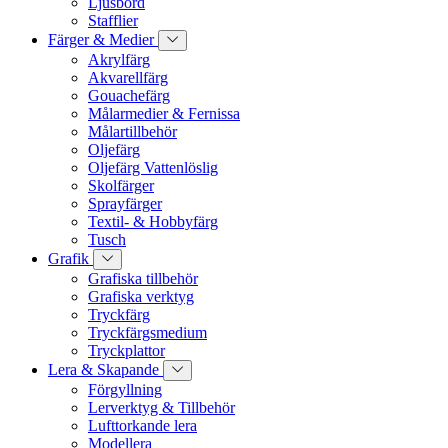
Ljusbord
Stafflier
Färger & Medier
Akrylfärg
Akvarellfärg
Gouachefärg
Målarmedier & Fernissa
Målartillbehör
Oljefärg
Oljefärg Vattenlöslig
Skolfärger
Sprayfärger
Textil- & Hobbyfärg
Tusch
Grafik
Grafiska tillbehör
Grafiska verktyg
Tryckfärg
Tryckfärgsmedium
Tryckplattor
Lera & Skapande
Förgyllning
Lerverktyg & Tillbehör
Lufttorkande lera
Modellera