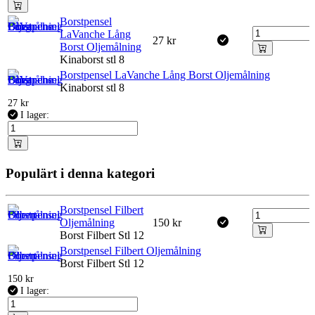
Borstpensel
LaVanche Lång
27
kr
Borst Oljemålning
Kinaborst stl 8
Borstpensel LaVanche Lång Borst Oljemålning
Kinaborst stl 8
27
kr
I lager:
Populärt i denna kategori
Borstpensel Filbert
Oljemålning
150
kr
Borst Filbert Stl 12
Borstpensel Filbert Oljemålning
Borst Filbert Stl 12
150
kr
I lager: