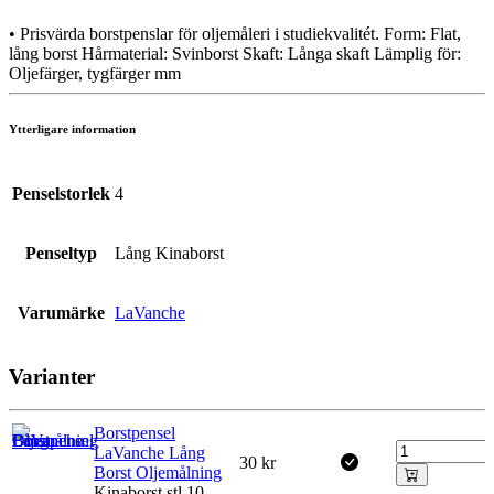
• Prisvärda borstpenslar för oljemåleri i studiekvalitét. Form: Flat,
lång borst Hårmaterial: Svinborst Skaft: Långa skaft Lämplig för:
Oljefärger, tygfärger mm
Ytterligare information
Penselstorlek
4
Penseltyp
Lång Kinaborst
Varumärke
LaVanche
Varianter
Borstpensel
LaVanche Lång
30
kr
Borst Oljemålning
Kinaborst stl 10