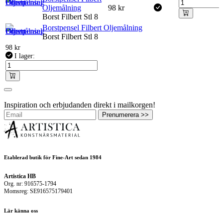
Oljemålning
98
kr
Borst Filbert Stl 8
Borstpensel Filbert Oljemålning
Borst Filbert Stl 8
98
kr
I lager:
Inspiration och erbjudanden direkt i mailkorgen!
Prenumerera >>
Etablerad butik för Fine-Art sedan 1984
Artistica HB
Org. nr: 916575-1794
Momsreg: SE916575179401
Lär känna oss