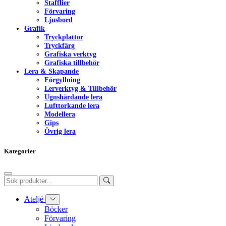
Stafflier
Förvaring
Ljusbord
Grafik
Tryckplattor
Tryckfärg
Grafiska verktyg
Grafiska tillbehör
Lera & Skapande
Förgyllning
Lerverktyg & Tillbehör
Ugnshärdande lera
Lufttorkande lera
Modellera
Gips
Övrig lera
Kategorier
Ateljé
Böcker
Förvaring