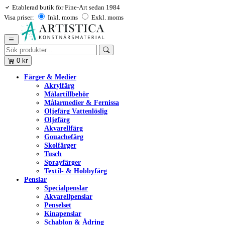
Etablerad butik för Fine-Art sedan 1984
Visa priser:
Inkl. moms
Exkl. moms
0
kr
Färger & Medier
Akrylfärg
Målartillbehör
Målarmedier & Fernissa
Oljefärg Vattenlöslig
Oljefärg
Akvarellfärg
Gouachefärg
Skolfärger
Tusch
Sprayfärger
Textil- & Hobbyfärg
Penslar
Specialpenslar
Akvarellpenslar
Penselset
Kinapenslar
Schablon & Ådring