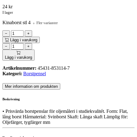
24
kr
I lager
Kinaborst stl 4
Fler varianter
−
+
Lägg i varukorg
−
+
Lägg i varukorg
Artikelnummer:
45431-853114-7
Kategori:
Borstpensel
Mer information om produkten
Beskrivning
• Prisvärda borstpenslar för oljemåleri i studiekvalitét. Form: Flat,
lång borst Hårmaterial: Svinborst Skaft: Långa skaft Lämplig för:
Oljefärger, tygfärger mm