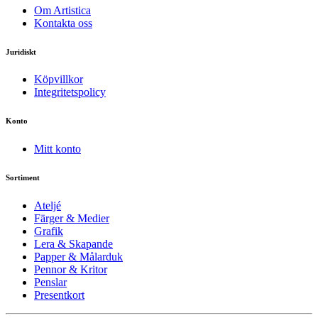
Om Artistica
Kontakta oss
Juridiskt
Köpvillkor
Integritetspolicy
Konto
Mitt konto
Sortiment
Ateljé
Färger & Medier
Grafik
Lera & Skapande
Papper & Målarduk
Pennor & Kritor
Penslar
Presentkort