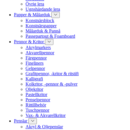
Övrig lera
Ugnshärdande lera
Papper & Målarduk
Konstnärsblock
Konstnärspapper
Målarduk & Pannå
Passepartout & Foamboard
Pennor & Kritor
Akrylmarkers
Akvarellpennor
Färgpennor
Fineliners
Gelpennor
Grafitpennor, -kritor & ritstift
Kalligrafi
Kolkritor, -pennor & -pulver
Oljekritor
Pastellkritor
Penselpennor
Rittillbehör
Tuschpennor
Vax- & Akvarellkritor
Penslar
Akryl & Oljepenslar