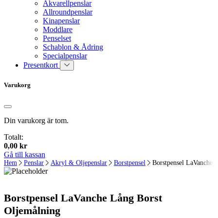
Akvarellpenslar
Allroundpenslar
Kinapenslar
Moddlare
Penselset
Schablon & Ådring
Specialpenslar
Presentkort
Varukorg
Din varukorg är tom.
Totalt:
0,00
kr
Gå till kassan
Hem
Penslar
Akryl & Oljepenslar
Borstpensel
Borstpensel LaVanche 
Borstpensel LaVanche Lång Borst
Oljemålning