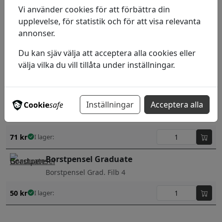
Vi använder cookies för att förbättra din
50
kr
I lager:
upplevelse, för statistik och för att visa relevanta
annonser.
Naturborstpensel LaVanche 3591
Oljemålning
Du kan sjäv välja att acceptera alla cookies eller
Stl 24
välja vilka du vill tillåta under inställningar.
34
kr
I lager:
Liquitex Basics
Inställningar
Acceptera alla
Brush 3 Hog Spalters (Naturhår)
71
kr
I lager:
Borstpensel Graduate
Borstpensel Grad. Filb 4
50
kr
I lager: