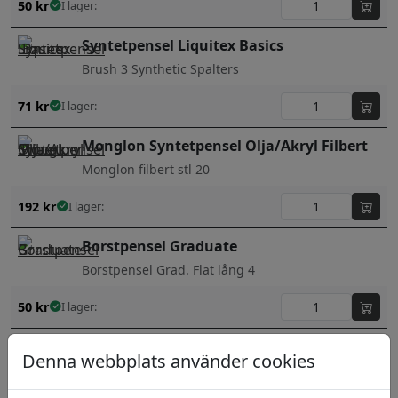
50
kr
I lager:
Syntetpensel Liquitex Basics
Brush 3 Synthetic Spalters
71
kr
I lager:
Monglon Syntetpensel Olja/Akryl Filbert
Monglon filbert stl 20
192
kr
I lager:
Borstpensel Graduate
Borstpensel Grad. Flat lång 4
50
kr
I lager:
Denna webbplats använder cookies
Borstpensel Graduate
Borstpensel Grad. Flat lång 8