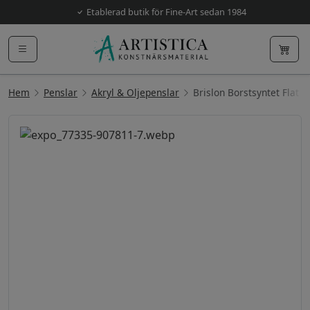
Etablerad butik för Fine-Art sedan 1984
Hem
Penslar
Akryl & Oljepenslar
Brislon Borstsyntet Flat