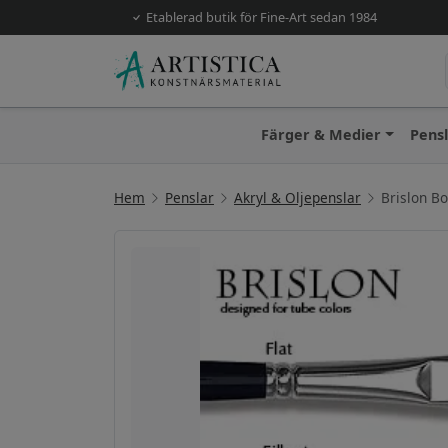
Etablerad butik för Fine-Art sedan 1984
Färger & Medier
Pens
Hem
Penslar
Akryl & Oljepenslar
Brislon Bo