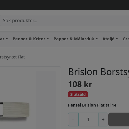
lar
Pennor & Kritor
Papper & Målarduk
Ateljé
Gr
rstsyntet Flat
Brislon Borsts
108
kr
Slutsåld
Pensel Brislon Flat stl 14
−
+