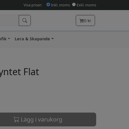
Visa priser:
Inkl. moms
Exkl. moms
0
kr
afik
Lera & Skapande
yntet Flat
Lägg i varukorg