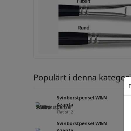
Populärt i denna kategori
Svinborstpensel W&N
Azanta
Flat stl 2
Svinborstpensel W&N
Azanta