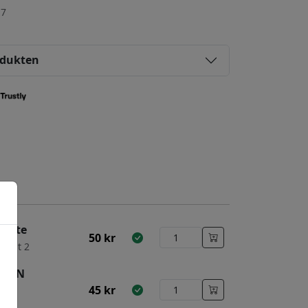
-7
odukten
duate
50
kr
right 2
 W&N
45
kr