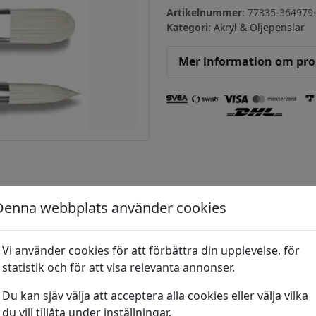
Artikelnummer:
77335-364979
Kategori:
Akryl & Oljepenslar
Mer information om pr
Denna webbplats använder cookies
Borstpensel Gra
Vi använder cookies för att förbättra din upplevelse, för
28
kr
Borstpensel Grad. B
statistik och för att visa relevanta annonser.
Svinborstpensel
Du kan sjäv välja att acceptera alla cookies eller välja vilka
Azanta
du vill tillåta under inställningar.
57
kr
Flat stl 6