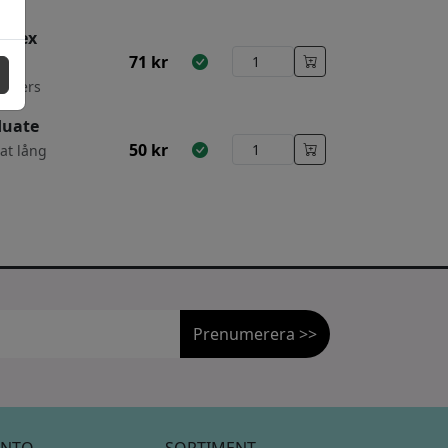
uitex
71
kr
palters
duate
50
kr
at lång
Prenumerera >>
NTO
SORTIMENT