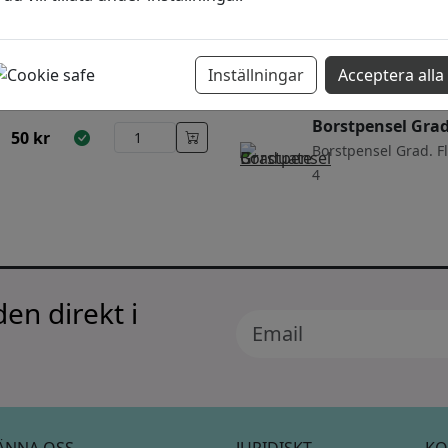
Syntetpensel Liq
Basics
50
kr
Inställningar
Acceptera alla
Brush 3 Synthetic S
Borstpensel Gra
50
kr
Borstpensel Grad. Fl
4
en direkt i
ÄNNA OSS
JURIDISKT
KO