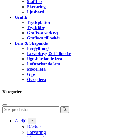
Stafflier
Förvaring
Ljusbord
Grafik
Tryckplattor
Tryckfärg
Grafiska verktyg
Grafiska tillbehör
Lera & Skapande
Förgyllning
Lerverktyg & Tillbehör
Ugnshärdande lera
Lufttorkande lera
Modellera
Gips
Övrig lera
Kategorier
Ateljé
Böcker
Förvaring