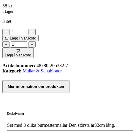
58
kr
I lager
3-set
−
+
Lägg i varukorg
−
+
Lägg i varukorg
Artikelnummer:
48780-205332-7
Kategori:
Mallar & Schabloner
Mer information om produkten
Beskrivning
Set med 3 olika burmestermallar Den största är32cm lång.