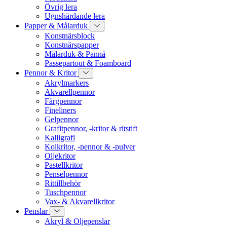
Övrig lera
Ugnshärdande lera
Papper & Målarduk
Konstnärsblock
Konstnärspapper
Målarduk & Pannå
Passepartout & Foamboard
Pennor & Kritor
Akrylmarkers
Akvarellpennor
Färgpennor
Fineliners
Gelpennor
Grafitpennor, -kritor & ritstift
Kalligrafi
Kolkritor, -pennor & -pulver
Oljekritor
Pastellkritor
Penselpennor
Rittillbehör
Tuschpennor
Vax- & Akvarellkritor
Penslar
Akryl & Oljepenslar