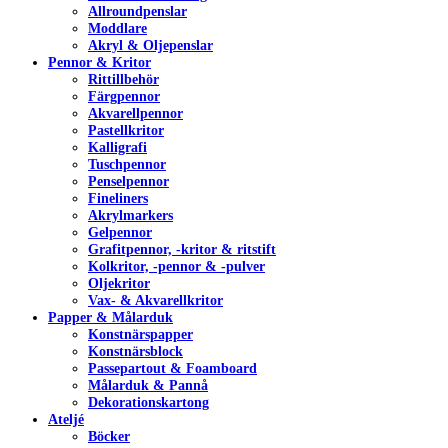
Allroundpenslar
Moddlare
Akryl & Oljepenslar
Pennor & Kritor
Rittillbehör
Färgpennor
Akvarellpennor
Pastellkritor
Kalligrafi
Tuschpennor
Penselpennor
Fineliners
Akrylmarkers
Gelpennor
Grafitpennor, -kritor & ritstift
Kolkritor, -pennor & -pulver
Oljekritor
Vax- & Akvarellkritor
Papper & Målarduk
Konstnärspapper
Konstnärsblock
Passepartout & Foamboard
Målarduk & Pannå
Dekorationskartong
Ateljé
Böcker