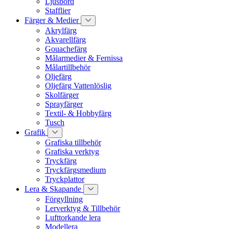
Ljusbord
Stafflier
Färger & Medier
Akrylfärg
Akvarellfärg
Gouachefärg
Målarmedier & Fernissa
Målartillbehör
Oljefärg
Oljefärg Vattenlöslig
Skolfärger
Sprayfärger
Textil- & Hobbyfärg
Tusch
Grafik
Grafiska tillbehör
Grafiska verktyg
Tryckfärg
Tryckfärgsmedium
Tryckplattor
Lera & Skapande
Förgyllning
Lerverktyg & Tillbehör
Lufttorkande lera
Modellera