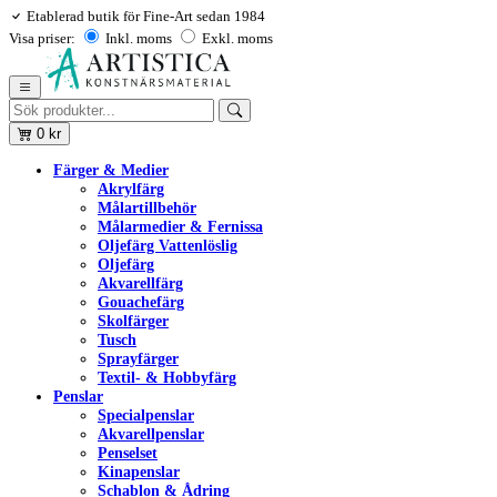
Etablerad butik för Fine-Art sedan 1984
Visa priser:
Inkl. moms
Exkl. moms
0
kr
Färger & Medier
Akrylfärg
Målartillbehör
Målarmedier & Fernissa
Oljefärg Vattenlöslig
Oljefärg
Akvarellfärg
Gouachefärg
Skolfärger
Tusch
Sprayfärger
Textil- & Hobbyfärg
Penslar
Specialpenslar
Akvarellpenslar
Penselset
Kinapenslar
Schablon & Ådring