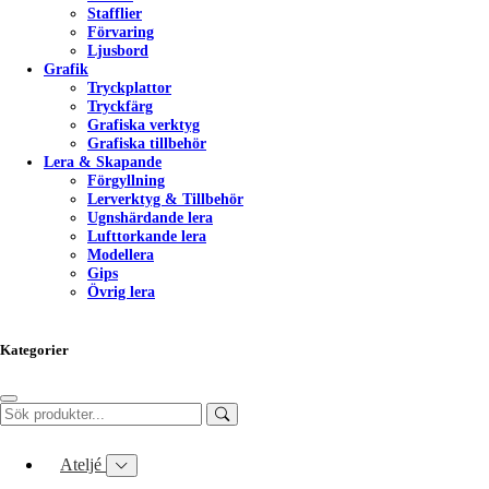
Stafflier
Förvaring
Ljusbord
Grafik
Tryckplattor
Tryckfärg
Grafiska verktyg
Grafiska tillbehör
Lera & Skapande
Förgyllning
Lerverktyg & Tillbehör
Ugnshärdande lera
Lufttorkande lera
Modellera
Gips
Övrig lera
Kategorier
Ateljé