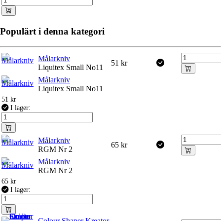
Populärt i denna kategori
Målarkniv
51
kr
Liquitex Small No11
Målarkniv
Liquitex Small No11
51
kr
I lager:
Målarkniv
65
kr
RGM Nr 2
Målarkniv
RGM Nr 2
65
kr
I lager:
Colour Shaper Kreator