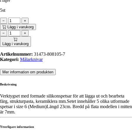
I lager
5st
−
+
Lägg i varukorg
−
+
Lägg i varukorg
Artikelnummer:
31473-808105-7
Kategori:
Målarknivar
Mer information om produkten
Beskrivning
Verktygset med formade silikonspetsar för att lägga ut och bearbeta
färg, strukturpasta, keramiklera mm.Setet innehåller 5 olika utformade
spetsar i size 6 (Medium)Längd 23cm. Bredd på flata modellen i mitten
är 7mm.
Ytterligare information