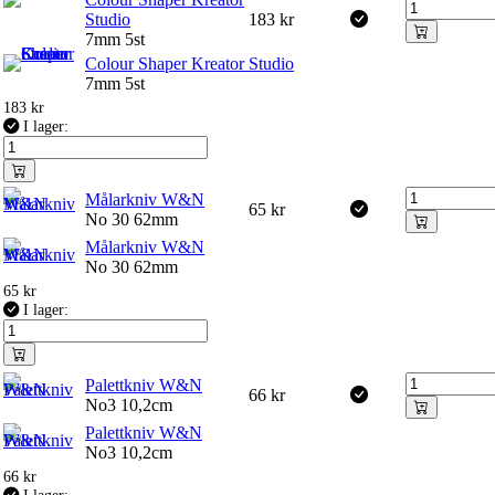
Studio
183
kr
7mm 5st
Colour Shaper Kreator Studio
7mm 5st
183
kr
I lager:
Målarkniv W&N
65
kr
No 30 62mm
Målarkniv W&N
No 30 62mm
65
kr
I lager:
Palettkniv W&N
66
kr
No3 10,2cm
Palettkniv W&N
No3 10,2cm
66
kr