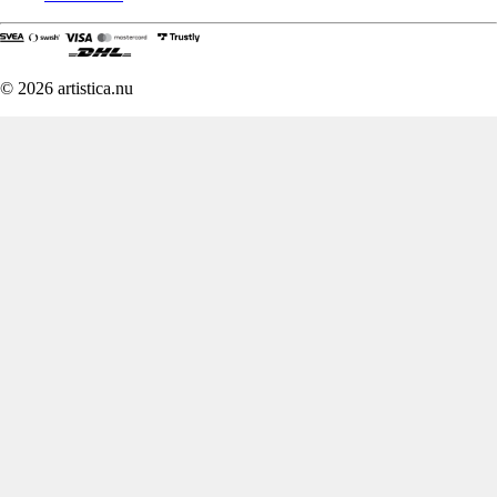
© 2026 artistica.nu
Denna webbplats använder
cookies
Vi använder cookies för att förbättra din upplevelse, för statistik och för
att visa relevanta annonser.
Du kan sjäv välja att acceptera alla cookies eller välja vilka du vill
tillåta under inställningar.
Inställningar
Acceptera alla
Inställningar
Välj vilka cookies du vill tillåta