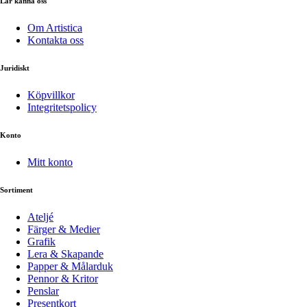
Lär känna oss
Om Artistica
Kontakta oss
Juridiskt
Köpvillkor
Integritetspolicy
Konto
Mitt konto
Sortiment
Ateljé
Färger & Medier
Grafik
Lera & Skapande
Papper & Målarduk
Pennor & Kritor
Penslar
Presentkort