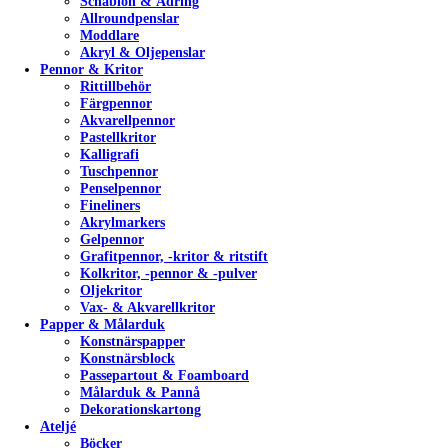
Schablon & Ådring
Allroundpenslar
Moddlare
Akryl & Oljepenslar
Pennor & Kritor
Rittillbehör
Färgpennor
Akvarellpennor
Pastellkritor
Kalligrafi
Tuschpennor
Penselpennor
Fineliners
Akrylmarkers
Gelpennor
Grafitpennor, -kritor & ritstift
Kolkritor, -pennor & -pulver
Oljekritor
Vax- & Akvarellkritor
Papper & Målarduk
Konstnärspapper
Konstnärsblock
Passepartout & Foamboard
Målarduk & Pannå
Dekorationskartong
Ateljé
Böcker