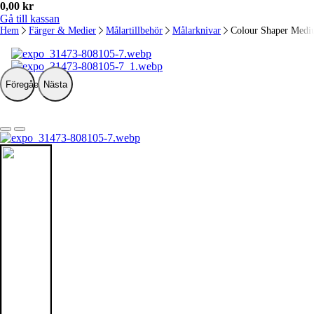
0,00
kr
Gå till kassan
Hem
Färger & Medier
Målartillbehör
Målarknivar
Colour Shaper Med
Föregående
Nästa