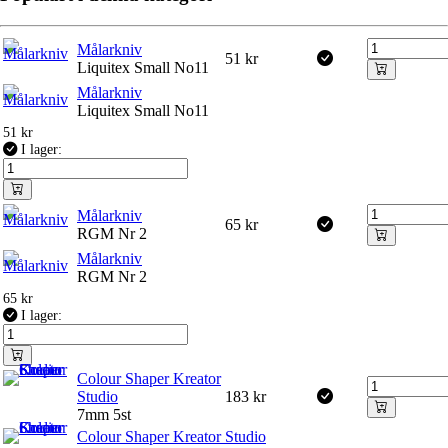
Målarkniv
51
kr
Liquitex Small No11
Målarkniv
Liquitex Small No11
51
kr
I lager:
Målarkniv
65
kr
RGM Nr 2
Målarkniv
RGM Nr 2
65
kr
I lager:
Colour Shaper Kreator
Studio
183
kr
7mm 5st
Colour Shaper Kreator Studio