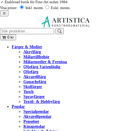
Etablerad butik för Fine-Art sedan 1984
Visa priser:
Inkl. moms
Exkl. moms
0
kr
Färger & Medier
Akrylfärg
Målartillbehör
Målarmedier & Fernissa
Oljefärg Vattenlöslig
Oljefärg
Akvarellfärg
Gouachefärg
Skolfärger
Tusch
Sprayfärger
Textil- & Hobbyfärg
Penslar
Specialpenslar
Akvarellpenslar
Penselset
Kinapenslar