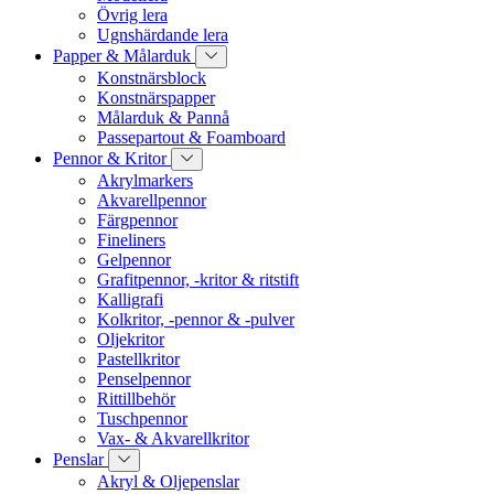
Övrig lera
Ugnshärdande lera
Papper & Målarduk
Konstnärsblock
Konstnärspapper
Målarduk & Pannå
Passepartout & Foamboard
Pennor & Kritor
Akrylmarkers
Akvarellpennor
Färgpennor
Fineliners
Gelpennor
Grafitpennor, -kritor & ritstift
Kalligrafi
Kolkritor, -pennor & -pulver
Oljekritor
Pastellkritor
Penselpennor
Rittillbehör
Tuschpennor
Vax- & Akvarellkritor
Penslar
Akryl & Oljepenslar