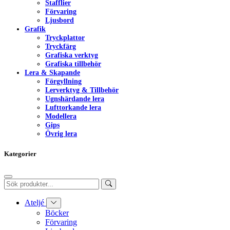
Stafflier
Förvaring
Ljusbord
Grafik
Tryckplattor
Tryckfärg
Grafiska verktyg
Grafiska tillbehör
Lera & Skapande
Förgyllning
Lerverktyg & Tillbehör
Ugnshärdande lera
Lufttorkande lera
Modellera
Gips
Övrig lera
Kategorier
Ateljé
Böcker
Förvaring