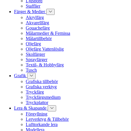
Ljusbord
Stafflier
Färger & Medier
Akrylfärg
Akvarellfärg
Gouachefärg
Målarmedier & Fernissa
Målartillbehör
Oljefärg
Oljefärg Vattenlöslig
Skolfärger
Sprayfärger
Textil- & Hobbyfärg
Tusch
Grafik
Grafiska tillbehör
Grafiska verktyg
Tryckfärg
Tryckfärgsmedium
Tryckplattor
Lera & Skapande
Förgyllning
Lerverktyg & Tillbehör
Lufttorkande lera
Modellera