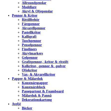
Allroundpenslar
Moddlare
Akryl & Oljepenslar
Pennor & Kritor
Rittillbehör
Färgpennor
Akvarellpennor
Pastellkritor
Kalligrafi
Tuschpennor
Penselpennor
Fineliners
Akrylmarkers
Gelpennor
Grafitpennor, -kritor & ritstift
Kolkritor, -pennor & -pulver
Oljekritor
Vax- & Akvarellkritor
Papper & Målarduk
Konstnärspapper
Konstnärsblock
Passepartout & Foamboard
Målarduk & Pannå
Dekorationskartong
Ateljé
Böcker