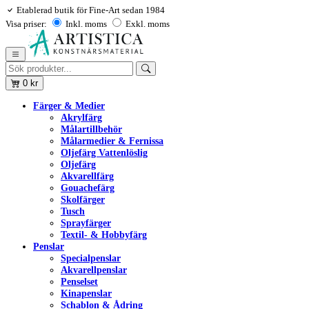
Etablerad butik för Fine-Art sedan 1984
Visa priser:
Inkl. moms
Exkl. moms
0
kr
Färger & Medier
Akrylfärg
Målartillbehör
Målarmedier & Fernissa
Oljefärg Vattenlöslig
Oljefärg
Akvarellfärg
Gouachefärg
Skolfärger
Tusch
Sprayfärger
Textil- & Hobbyfärg
Penslar
Specialpenslar
Akvarellpenslar
Penselset
Kinapenslar
Schablon & Ådring