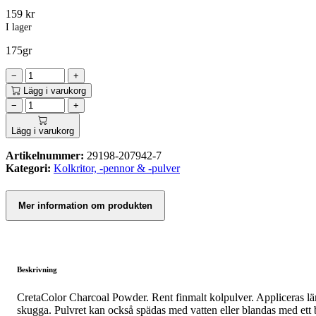
159
kr
I lager
175gr
−
+
Lägg i varukorg
−
+
Lägg i varukorg
Artikelnummer:
29198-207942-7
Kategori:
Kolkritor, -pennor & -pulver
Mer information om produkten
Beskrivning
CretaColor Charcoal Powder. Rent finmalt kolpulver. Appliceras lämp
skugga. Pulvret kan också spädas med vatten eller blandas med ett 