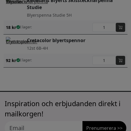
Renesans Blyerts Skisstecknarpenna
Studie
Blyerspenna Studie 5H
18
kr
I lager:
Cretacolor blyertspennor
12st 6B-4H
92
kr
I lager:
Inspiration och erbjudanden direkt i
mailkorgen!
Prenumerera >>