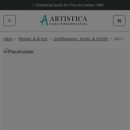
Etablerad butik för Fine-Art sedan 1984
Hem
Pennor & Kritor
Grafitpennor, -kritor & ritstift
FaberCas