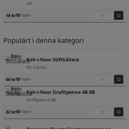
2H
18
kr
I lager:
Populärt i denna kategori
Koh-i-Noor Stifthållare
för 5,6mm.
56
kr
I lager:
Koh-i-Noor Grafitpenna 4B-8B
Grafitpenna 8B
22
kr
I lager: