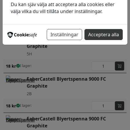
Du kan sjäv välja att acceptera alla cookies eller
Graphite
välja vilka du vill tillåta under inställningar.
5B
18
kr
I lager:
Inställningar
Acceptera alla
FaberCastell Blyertspenna 9000 FC
Graphite
5H
18
kr
I lager:
FaberCastell Blyertspenna 9000 FC
Graphite
2B
18
kr
I lager:
FaberCastell Blyertspenna 9000 FC
Graphite