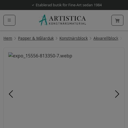
Etablerad butik för Fine-Art sedan 1984
Hem
Papper & Målarduk
Konstnärsblock
Akvarellblock
Fa
Föregående
Näst