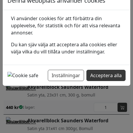
Denna webbplats använder cookies
585
kr
I lager:
Arches Akvarellblock
Vi använder cookies för att förbättra din
Fin Gräng 300gr 46x61cm 20 ark, Bomull
upplevelse, för statistik och för att visa relevanta
annonser.
1 520
kr
I lager:
Du kan sjäv välja att acceptera alla cookies eller
välja vilka du vill tillåta under inställningar.
Arches Akvarellblock
Grov Gräng 300gr 36x51cm 20 ark, Bomull
1 100
kr
I lager:
Inställningar
Acceptera alla
Akvarellblock Saunders Waterford
Satin yta, 23x31 cm, 300 g, bomull
440
kr
I lager:
Akvarellblock Saunders Waterford
Satin yta 31x41 cm 300gr, Bomull