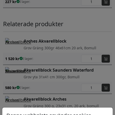
227
kr
I lager:
Relaterade produkter
Arches Akvarellblock
Grov Gräng 300gr 46x61cm 20 ark, Bomull
1 520
kr
I lager:
Akvarellblock Saunders Waterford
Grov yta 31x41 cm 300gr, Bomull
580
kr
I lager:
Akvarellblock Arches
Grov Gräng 300 g, 23x31 cm, 20 ark, bomull