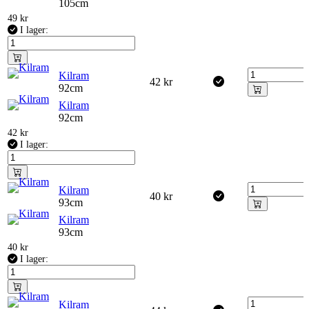
105cm
49
kr
I lager:
Kilram
42
kr
92cm
Kilram
92cm
42
kr
I lager:
Kilram
40
kr
93cm
Kilram
93cm
40
kr
I lager:
Kilram