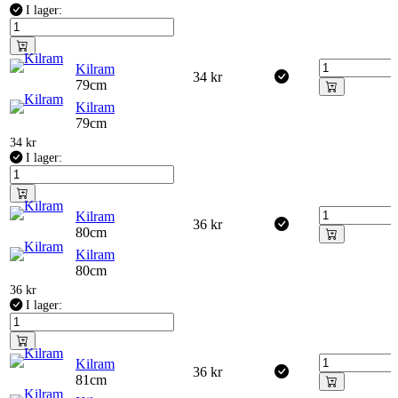
I lager:
Kilram
34
kr
79cm
Kilram
79cm
34
kr
I lager:
Kilram
36
kr
80cm
Kilram
80cm
36
kr
I lager:
Kilram
36
kr
81cm