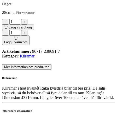
I lager
28cm
Fler varianter
−
+
Lägg i varukorg
−
+
Lägg i varukorg
Artikelnummer:
96717-238691-7
Kategori:
Kilramar
Mer information om produkten
Beskrivning
Kilramar i hög kvalitét Raka kvistfria bitar till bra pris! De säljs
styckvis, så du behöver alltså fyra delar till en ram. Kilar ingår.
Dimension 43x16mm. Längder över 100cm har även hål för tvärslå.
Ytterligare information