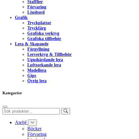
Stafflier
Förvaring
Ljusbord
Grafik
Tryckplattor
Tryckfärg
Grafiska verktyg
Grafiska tillbehör
Lera & Skapande
Förgyllning
Lerverktyg & Tillbehör
Ugnshärdande lera
Lufttorkande lera
Modellera
Gips
Övrig lera
Kategorier
Ateljé
Böcker
Förvaring