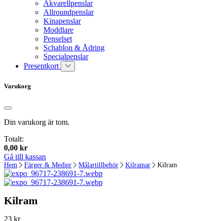
Akvarellpenslar
Allroundpenslar
Kinapenslar
Moddlare
Penselset
Schablon & Ådring
Specialpenslar
Presentkort
Varukorg
Din varukorg är tom.
Totalt:
0,00
kr
Gå till kassan
Hem
Färger & Medier
Målartillbehör
Kilramar
Kilram
Kilram
23
kr