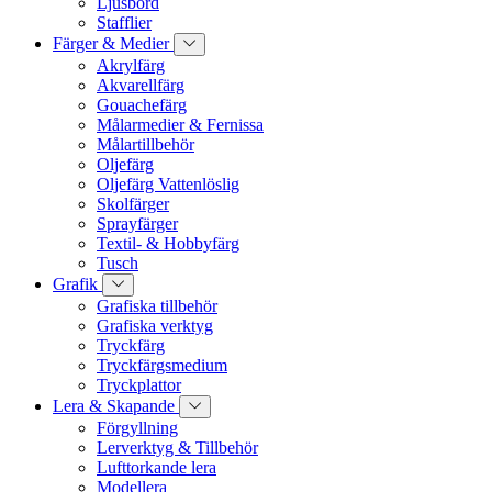
Ljusbord
Stafflier
Färger & Medier
Akrylfärg
Akvarellfärg
Gouachefärg
Målarmedier & Fernissa
Målartillbehör
Oljefärg
Oljefärg Vattenlöslig
Skolfärger
Sprayfärger
Textil- & Hobbyfärg
Tusch
Grafik
Grafiska tillbehör
Grafiska verktyg
Tryckfärg
Tryckfärgsmedium
Tryckplattor
Lera & Skapande
Förgyllning
Lerverktyg & Tillbehör
Lufttorkande lera
Modellera