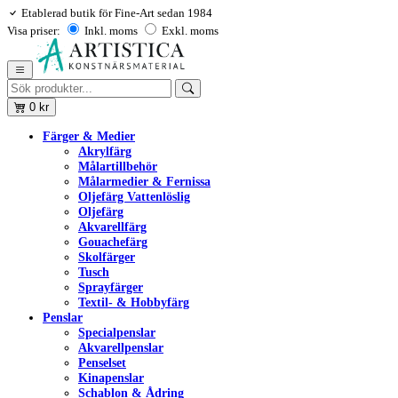
Etablerad butik för Fine-Art sedan 1984
Visa priser:
Inkl. moms
Exkl. moms
0
kr
Färger & Medier
Akrylfärg
Målartillbehör
Målarmedier & Fernissa
Oljefärg Vattenlöslig
Oljefärg
Akvarellfärg
Gouachefärg
Skolfärger
Tusch
Sprayfärger
Textil- & Hobbyfärg
Penslar
Specialpenslar
Akvarellpenslar
Penselset
Kinapenslar
Schablon & Ådring