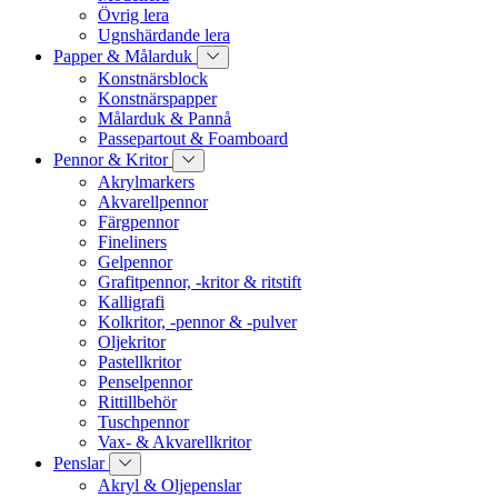
Övrig lera
Ugnshärdande lera
Papper & Målarduk
Konstnärsblock
Konstnärspapper
Målarduk & Pannå
Passepartout & Foamboard
Pennor & Kritor
Akrylmarkers
Akvarellpennor
Färgpennor
Fineliners
Gelpennor
Grafitpennor, -kritor & ritstift
Kalligrafi
Kolkritor, -pennor & -pulver
Oljekritor
Pastellkritor
Penselpennor
Rittillbehör
Tuschpennor
Vax- & Akvarellkritor
Penslar
Akryl & Oljepenslar