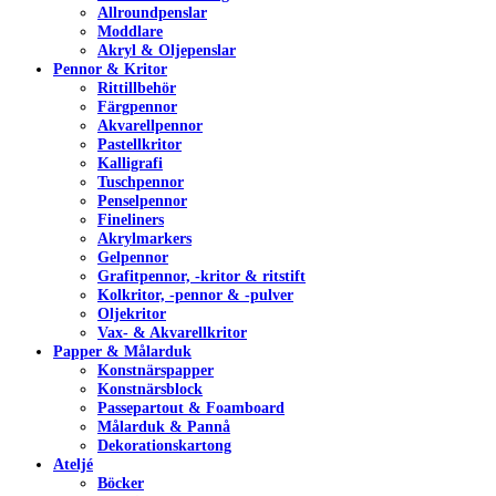
Allroundpenslar
Moddlare
Akryl & Oljepenslar
Pennor & Kritor
Rittillbehör
Färgpennor
Akvarellpennor
Pastellkritor
Kalligrafi
Tuschpennor
Penselpennor
Fineliners
Akrylmarkers
Gelpennor
Grafitpennor, -kritor & ritstift
Kolkritor, -pennor & -pulver
Oljekritor
Vax- & Akvarellkritor
Papper & Målarduk
Konstnärspapper
Konstnärsblock
Passepartout & Foamboard
Målarduk & Pannå
Dekorationskartong
Ateljé
Böcker