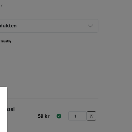
-7
odukten
pensel
59
kr