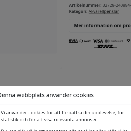
Artikelnummer:
32728-240884
Kategori:
Akvarellpenslar
Mer information om pr
Denna webbplats använder cookies
Kolinex Allround
Vi använder cookies för att förbättra din upplevelse, för
35
kr
Filbert
statistik och för att visa relevanta annonser.
Kolinex filbert stl 2