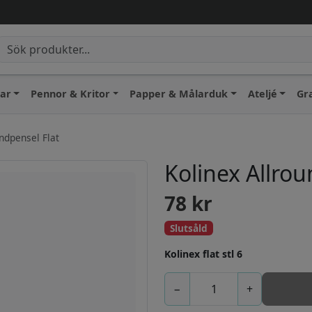
lar
Pennor & Kritor
Papper & Målarduk
Ateljé
Gr
ndpensel Flat
Kolinex Allrou
78
kr
Slutsåld
Kolinex flat stl 6
−
+