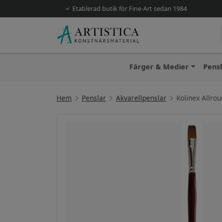
Etablerad butik för Fine-Art sedan 1984
Färger & Medier
Pens
Hem
Penslar
Akvarellpenslar
Kolinex Allrou