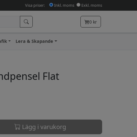
Visa priser:
Inkl. moms
Exkl. moms
0
kr
afik
Lera & Skapande
ndpensel Flat
Lägg i varukorg