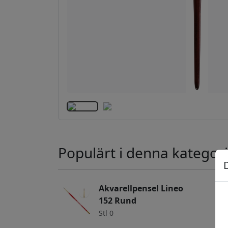
Populärt i denna kategori
Akvarellpensel Lineo
152 Rund
Stl 0