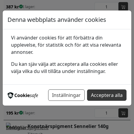
387
kr
I lager:
Denna webbplats använder cookies
Konstnärspigment Sennelier 90g
Naples Yellow Hu
Vi använder cookies för att förbättra din
208
kr
I lager:
upplevelse, för statistik och för att visa relevanta
annonser.
Konstnärspigment Sennelier 110g
Zinkvi
Du kan sjäv välja att acceptera alla cookies eller
välja vilka du vill tillåta under inställningar.
208
kr
I lager:
Konstnärspigment Sennelier 100g
Inställningar
Acceptera alla
(543) Cadm. Yellow Deep Hue
195
kr
I lager:
Konstnärspigment Sennelier 140g