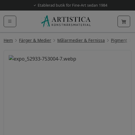
Etablerad butik för Fine-Art sedan 1984
Hem
Färger & Medier
Målarmedier & Fernissa
Pigment