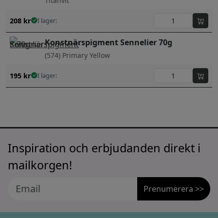
Titanvit
208
kr
I lager:
Konstnärspigment Sennelier 70g
(574) Primary Yellow
195
kr
I lager:
Inspiration och erbjudanden direkt i
mailkorgen!
Prenumerera >>