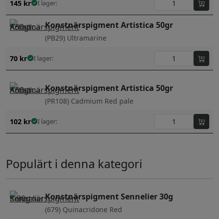
145
kr
I lager:
Konstnärspigment Artistica 50gr
(PB29) Ultramarine
70
kr
I lager:
Konstnärspigment Artistica 50gr
(PR108) Cadmium Red pale
102
kr
I lager:
Populärt i denna kategori
Konstnärspigment Sennelier 30g
(679) Quinacridone Red