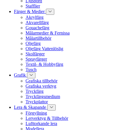
Ljusbord
Stafflier
Färger & Medier
Akrylfärg
Akvarellfärg
Gouachefärg
Målarmedier & Fernissa
Målartillbehör
Oljefärg
Oljefärg Vattenlöslig
Skolfärger
Sprayfärger
Textil- & Hobbyfärg
Tusch
Grafik
Grafiska tillbehör
Grafiska verktyg
Tryckfärg
Tryckfärgsmedium
Tryckplattor
Lera & Skapande
Förgyllning
Lerverktyg & Tillbehör
Lufttorkande lera
Modellera