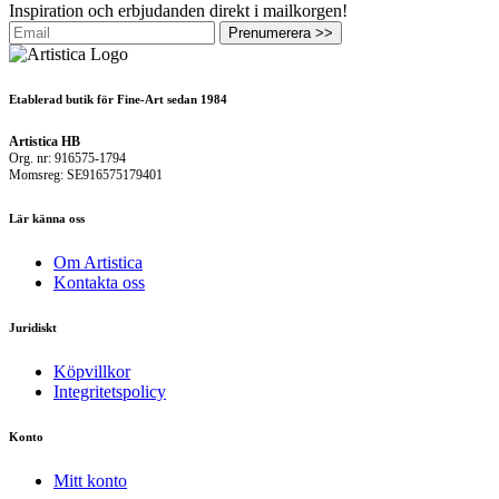
Inspiration och erbjudanden direkt i mailkorgen!
Prenumerera >>
Etablerad butik för Fine-Art sedan 1984
Artistica HB
Org. nr: 916575-1794
Momsreg: SE916575179401
Lär känna oss
Om Artistica
Kontakta oss
Juridiskt
Köpvillkor
Integritetspolicy
Konto
Mitt konto