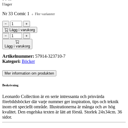
I lager
Nr 33 Comic 1
Fler varianter
−
+
Lägg i varukorg
−
+
Lägg i varukorg
Artikelnummer:
57914-323710-7
Kategori:
Böcker
Mer information om produkten
Beskrivning
Leonardo Collection är en serie intressanta och prisvärda
förebildsböcker där varje nummer ger inspiration, tips och teknik
inom ett speciellt område. Illustrationerna är många och av hög
kvalitet. Den engelska texten är lätt att förstå. Storlek 24x34cm. 36
sidor.