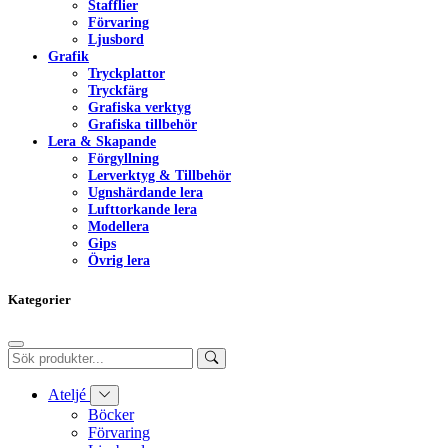
Stafflier
Förvaring
Ljusbord
Grafik
Tryckplattor
Tryckfärg
Grafiska verktyg
Grafiska tillbehör
Lera & Skapande
Förgyllning
Lerverktyg & Tillbehör
Ugnshärdande lera
Lufttorkande lera
Modellera
Gips
Övrig lera
Kategorier
Ateljé
Böcker
Förvaring