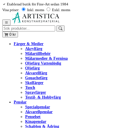
Etablerad butik för Fine-Art sedan 1984
Visa priser:
Inkl. moms
Exkl. moms
0
kr
Färger & Medier
Akrylfärg
Målartillbehör
Målarmedier & Fernissa
Oljefärg Vattenlöslig
Oljefärg
Akvarellfärg
Gouachefärg
Skolfärger
Tusch
Sprayfärger
Textil- & Hobbyfärg
Penslar
Specialpenslar
Akvarellpenslar
Penselset
Kinapenslar
Schablon & Ådring