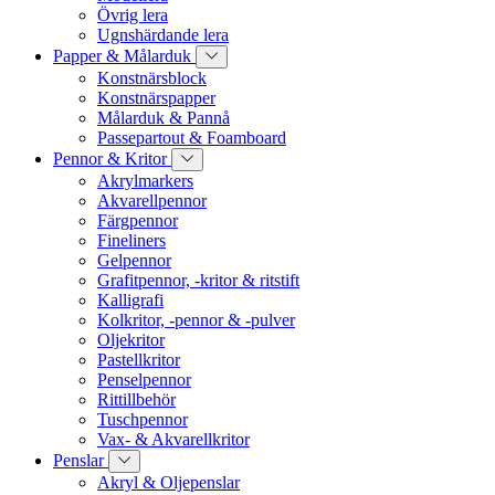
Övrig lera
Ugnshärdande lera
Papper & Målarduk
Konstnärsblock
Konstnärspapper
Målarduk & Pannå
Passepartout & Foamboard
Pennor & Kritor
Akrylmarkers
Akvarellpennor
Färgpennor
Fineliners
Gelpennor
Grafitpennor, -kritor & ritstift
Kalligrafi
Kolkritor, -pennor & -pulver
Oljekritor
Pastellkritor
Penselpennor
Rittillbehör
Tuschpennor
Vax- & Akvarellkritor
Penslar
Akryl & Oljepenslar