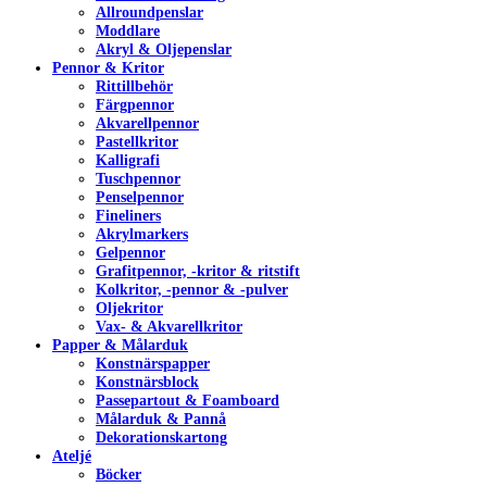
Allroundpenslar
Moddlare
Akryl & Oljepenslar
Pennor & Kritor
Rittillbehör
Färgpennor
Akvarellpennor
Pastellkritor
Kalligrafi
Tuschpennor
Penselpennor
Fineliners
Akrylmarkers
Gelpennor
Grafitpennor, -kritor & ritstift
Kolkritor, -pennor & -pulver
Oljekritor
Vax- & Akvarellkritor
Papper & Målarduk
Konstnärspapper
Konstnärsblock
Passepartout & Foamboard
Målarduk & Pannå
Dekorationskartong
Ateljé
Böcker