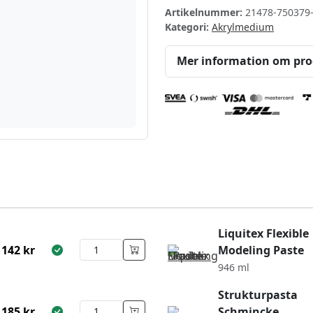
Artikelnummer:
21478-750379
Kategori:
Akrylmedium
Mer information om pr
Liquitex Flexible
142
kr
Modeling Paste
946 ml
Strukturpasta
185
kr
Schmincke