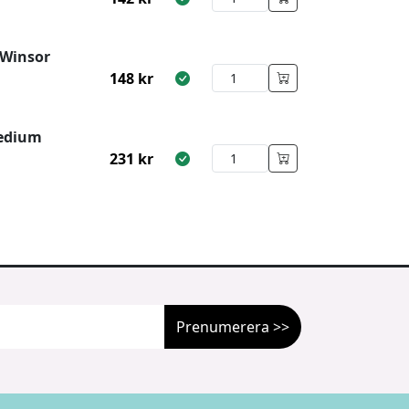
 Winsor
148
kr
Medium
231
kr
Prenumerera >>