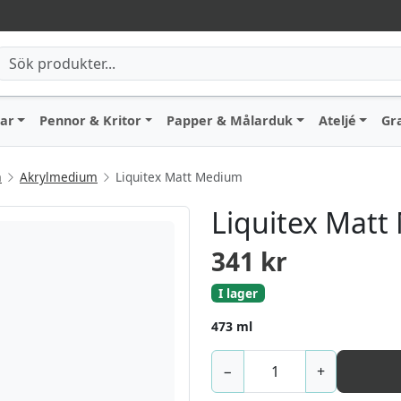
lar
Pennor & Kritor
Papper & Målarduk
Ateljé
Gr
a
Akrylmedium
Liquitex Matt Medium
Liquitex Mat
341
kr
I lager
473 ml
−
+