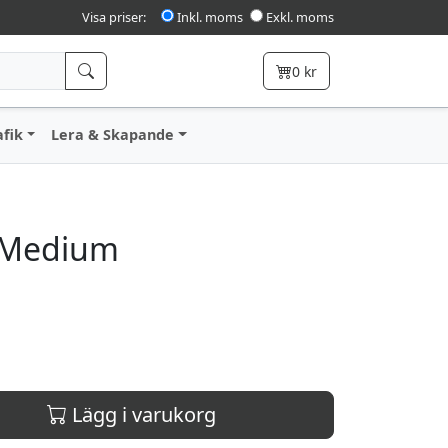
Visa priser:
Inkl. moms
Exkl. moms
0
kr
afik
Lera & Skapande
t Medium
Lägg i varukorg