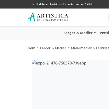
Etablerad butik för Fine-Art sedan 1984
Färger & Medier
Pens
Hem
Färger & Medier
Målarmedier & Ferniss