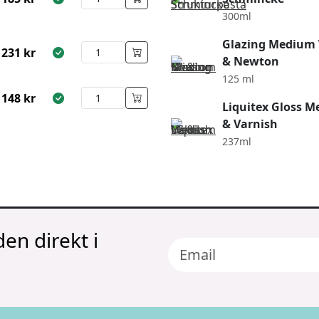
300ml
Glazing Medium
231
kr
& Newton
125 ml
148
kr
Liquitex Gloss 
& Varnish
237ml
en direkt i