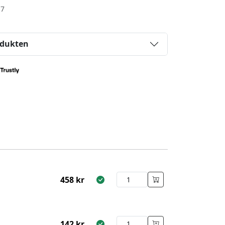
-7
odukten
458
kr
142
kr