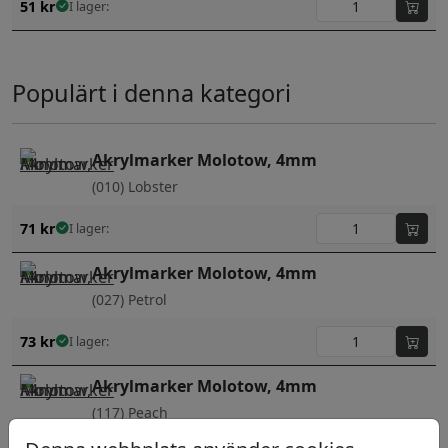
51
kr
I lager:
Populärt i denna kategori
Akrylmarker Molotow, 4mm
(010) Lobster
71
kr
I lager:
Akrylmarker Molotow, 4mm
(027) Petrol
73
kr
I lager:
Akrylmarker Molotow, 4mm
(117) Peach