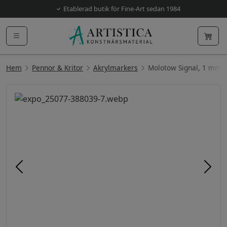
Etablerad butik för Fine-Art sedan 1984
Hem
Pennor & Kritor
Akrylmarkers
Molotow Signal, 1 mm
Föregående
Näst