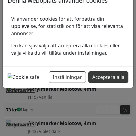
Denna webbplats använder cookies
72
kr
I lager:
Akrylmarker Molotow, 4mm
Vi använder cookies för att förbättra din
(092) Hazelnut
upplevelse, för statistik och för att visa relevanta
annonser.
72
kr
I lager:
Du kan sjäv välja att acceptera alla cookies eller
välja vilka du vill tillåta under inställningar.
Akrylmarker Molotow, 4mm
(200) Neon Pink
72
kr
I lager:
Inställningar
Acceptera alla
Akrylmarker Molotow, 4mm
(115) Vanilla
73
kr
I lager:
Akrylmarker Molotow, 4mm
(043) Violet dark