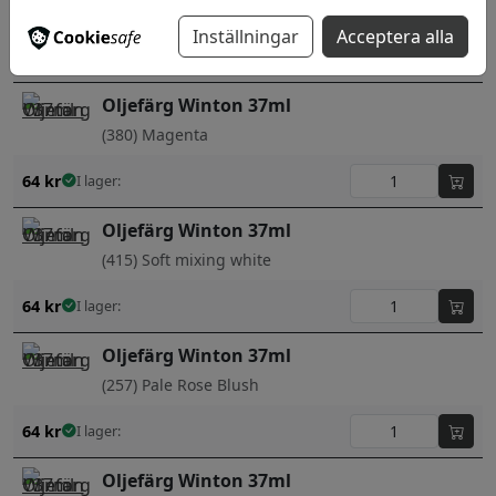
(362) Light red
Inställningar
Acceptera alla
64
kr
I lager:
Oljefärg Winton 37ml
(380) Magenta
64
kr
I lager:
Oljefärg Winton 37ml
(415) Soft mixing white
64
kr
I lager:
Oljefärg Winton 37ml
(257) Pale Rose Blush
64
kr
I lager:
Oljefärg Winton 37ml