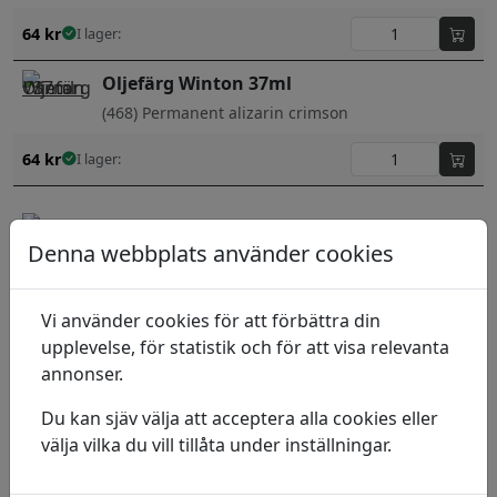
64
kr
I lager:
Oljefärg Winton 37ml
(468) Permanent alizarin crimson
64
kr
I lager:
Oljefärg Winton 37ml
Denna webbplats använder cookies
(337) Lamp black
64
kr
I lager:
Vi använder cookies för att förbättra din
upplevelse, för statistik och för att visa relevanta
Oljefärg Winton 37ml
annonser.
(346) Lemon yellow hue
Du kan sjäv välja att acceptera alla cookies eller
64
kr
I lager:
välja vilka du vill tillåta under inställningar.
Oljefärg Winton 37ml