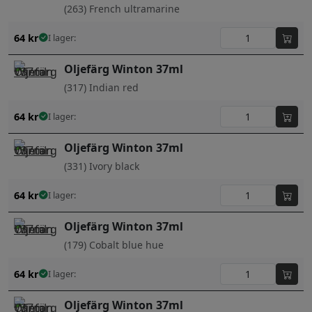
(263) French ultramarine
64
kr
I lager:
Oljefärg Winton 37ml
(317) Indian red
64
kr
I lager:
Oljefärg Winton 37ml
(331) Ivory black
64
kr
I lager:
Oljefärg Winton 37ml
(179) Cobalt blue hue
64
kr
I lager:
Oljefärg Winton 37ml