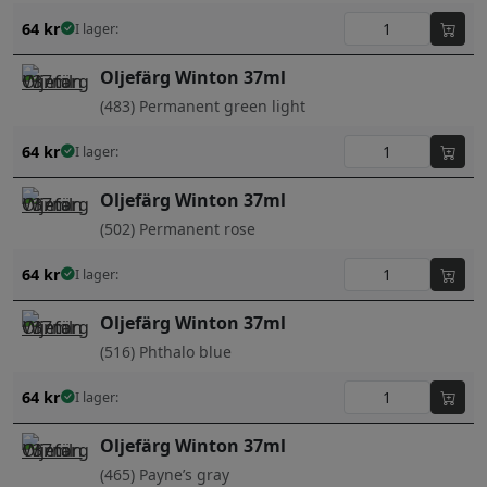
64
kr
I lager:
Oljefärg Winton 37ml
(483) Permanent green light
64
kr
I lager:
Oljefärg Winton 37ml
(502) Permanent rose
64
kr
I lager:
Oljefärg Winton 37ml
(516) Phthalo blue
64
kr
I lager:
Oljefärg Winton 37ml
(465) Payne’s gray