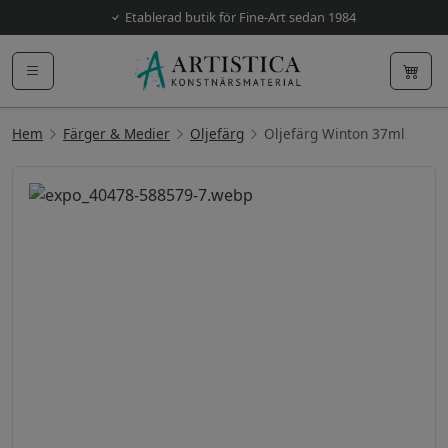
Etablerad butik för Fine-Art sedan 1984
Hem
Färger & Medier
Oljefärg
Oljefärg Winton 37ml