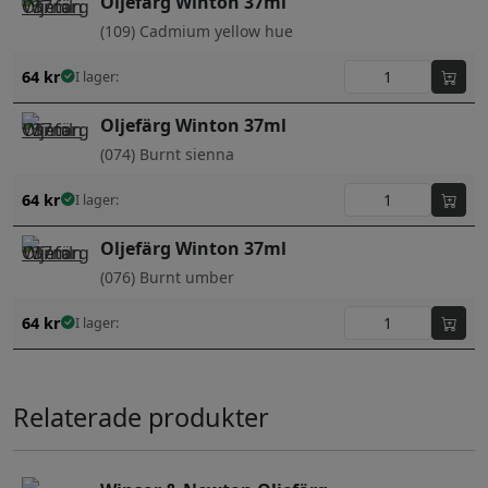
Oljefärg Winton 37ml
(109) Cadmium yellow hue
64
kr
I lager:
Oljefärg Winton 37ml
(074) Burnt sienna
64
kr
I lager:
Oljefärg Winton 37ml
(076) Burnt umber
64
kr
I lager:
Relaterade produkter