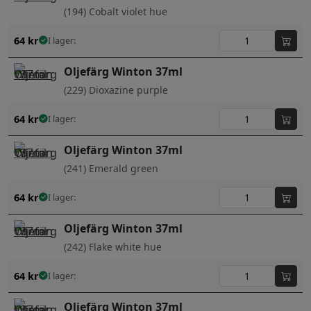
(194) Cobalt violet hue
64
kr
I lager:
Oljefärg Winton 37ml
(229) Dioxazine purple
64
kr
I lager:
Oljefärg Winton 37ml
(241) Emerald green
64
kr
I lager:
Oljefärg Winton 37ml
(242) Flake white hue
64
kr
I lager:
Oljefärg Winton 37ml