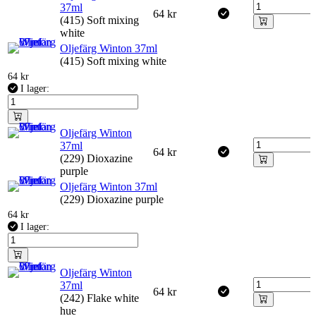
37ml
64
kr
(415) Soft mixing
white
Oljefärg Winton 37ml
(415) Soft mixing white
64
kr
I lager:
Oljefärg Winton
37ml
64
kr
(229) Dioxazine
purple
Oljefärg Winton 37ml
(229) Dioxazine purple
64
kr
I lager:
Oljefärg Winton
37ml
64
kr
(242) Flake white
hue