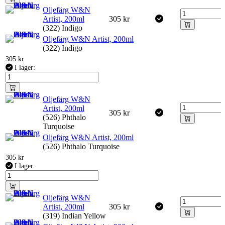
Oljefärg W&N
Artist, 200ml
305
kr
(322) Indigo
Oljefärg W&N Artist, 200ml
(322) Indigo
305
kr
I lager:
Oljefärg W&N
Artist, 200ml
305
kr
(526) Phthalo
Turquoise
Oljefärg W&N Artist, 200ml
(526) Phthalo Turquoise
305
kr
I lager:
Oljefärg W&N
Artist, 200ml
305
kr
(319) Indian Yellow