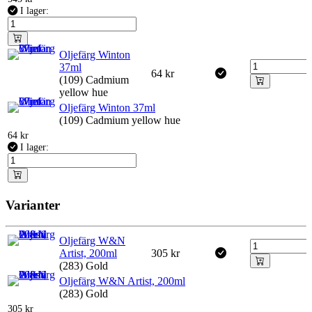
I lager:
Oljefärg Winton
37ml
64
kr
(109) Cadmium
yellow hue
Oljefärg Winton 37ml
(109) Cadmium yellow hue
64
kr
I lager:
Varianter
Oljefärg W&N
Artist, 200ml
305
kr
(283) Gold
Oljefärg W&N Artist, 200ml
(283) Gold
305
kr