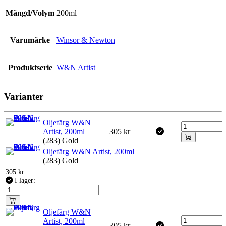
Mängd/Volym
200ml
Varumärke
Winsor & Newton
Produktserie
W&N Artist
Varianter
Oljefärg W&N
Artist, 200ml
305
kr
(283) Gold
Oljefärg W&N Artist, 200ml
(283) Gold
305
kr
I lager:
Oljefärg W&N
Artist, 200ml
305
kr