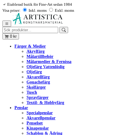
Etablerad butik för Fine-Art sedan 1984
Visa priser:
Inkl. moms
Exkl. moms
0
kr
Färger & Medier
Akrylfärg
Målartillbehör
Målarmedier & Fernissa
Oljefärg Vattenlöslig
Oljefärg
Akvarellfärg
Gouachefärg
Skolfärger
Tusch
Sprayfärger
Textil- & Hobbyfärg
Penslar
Specialpenslar
Akvarellpenslar
Penselset
Kinapenslar
Schablon & Ådring