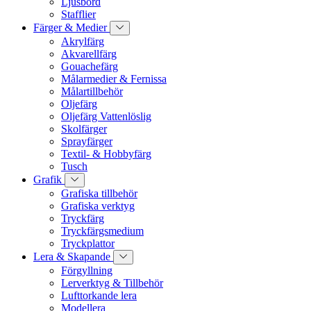
Ljusbord
Stafflier
Färger & Medier
Akrylfärg
Akvarellfärg
Gouachefärg
Målarmedier & Fernissa
Målartillbehör
Oljefärg
Oljefärg Vattenlöslig
Skolfärger
Sprayfärger
Textil- & Hobbyfärg
Tusch
Grafik
Grafiska tillbehör
Grafiska verktyg
Tryckfärg
Tryckfärgsmedium
Tryckplattor
Lera & Skapande
Förgyllning
Lerverktyg & Tillbehör
Lufttorkande lera
Modellera