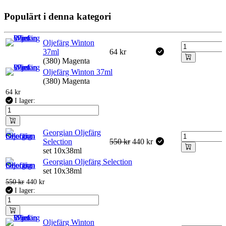
Populärt i denna kategori
Oljefärg Winton
37ml
64
kr
(380) Magenta
Oljefärg Winton 37ml
(380) Magenta
64
kr
I lager:
Georgian Oljefärg
Selection
550
kr
440
kr
set 10x38ml
Georgian Oljefärg Selection
set 10x38ml
550
kr
440
kr
I lager:
Oljefärg Winton