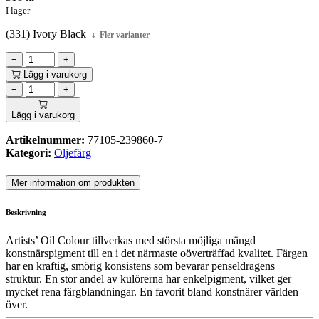
I lager
(331) Ivory Black
Fler varianter
−
+
Lägg i varukorg
−
+
Lägg i varukorg
Artikelnummer:
77105-239860-7
Kategori:
Oljefärg
Mer information om produkten
Beskrivning
Artists’ Oil Colour tillverkas med största möjliga mängd
konstnärspigment till en i det närmaste oöverträffad kvalitet. Färgen
har en kraftig, smörig konsistens som bevarar penseldragens
struktur. En stor andel av kulörerna har enkelpigment, vilket ger
mycket rena färgblandningar. En favorit bland konstnärer världen
över.