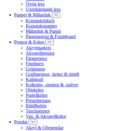
Övrig lera
Ugnshärdande lera
Papper & Målarduk
Konstnärsblock
Konstnärspapper
Målarduk & Pannå
Passepartout & Foamboard
Pennor & Kritor
Akrylmarkers
Akvarellpennor
Färgpennor
Fineliners
Gelpennor
Grafitpennor, -kritor & ritstift
Kalligrafi
Kolkritor, -pennor & -pulver
Oljekritor
Pastellkritor
Penselpennor
Rittillbehör
Tuschpennor
Vax- & Akvarellkritor
Penslar
Akryl & Oljepenslar