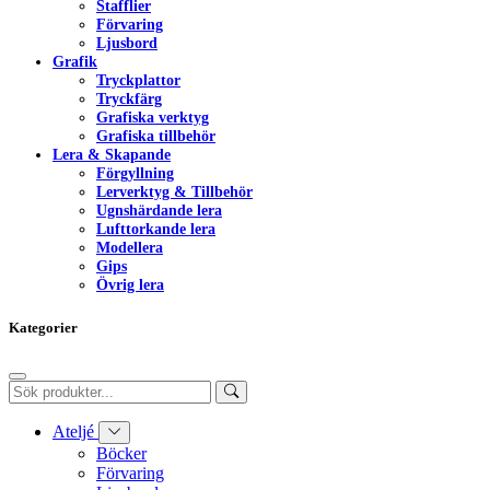
Stafflier
Förvaring
Ljusbord
Grafik
Tryckplattor
Tryckfärg
Grafiska verktyg
Grafiska tillbehör
Lera & Skapande
Förgyllning
Lerverktyg & Tillbehör
Ugnshärdande lera
Lufttorkande lera
Modellera
Gips
Övrig lera
Kategorier
Ateljé
Böcker
Förvaring