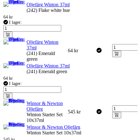
Oljefärg Winton 37ml
(242) Flake white hue
64
kr
I lager:
Oljefärg Winton
37ml
64
kr
(241) Emerald
green
Oljefärg Winton 37ml
(241) Emerald green
64
kr
I lager:
Winsor & Newton
Oljefärg
545
kr
Winton Starter Set
10x37ml
Winsor & Newton Oljefärg
Winton Starter Set 10x37ml
545
kr