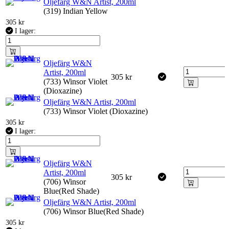
Oljefärg W&N Artist, 200ml
(319) Indian Yellow
305
kr
I lager:
Oljefärg W&N
Artist, 200ml
305
kr
(733) Winsor Violet
(Dioxazine)
Oljefärg W&N Artist, 200ml
(733) Winsor Violet (Dioxazine)
305
kr
I lager:
Oljefärg W&N
Artist, 200ml
305
kr
(706) Winsor
Blue(Red Shade)
Oljefärg W&N Artist, 200ml
(706) Winsor Blue(Red Shade)
305
kr