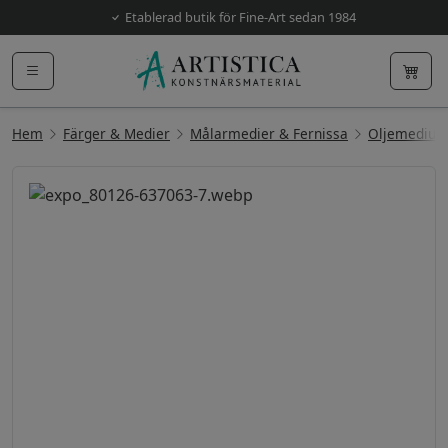
Etablerad butik för Fine-Art sedan 1984
Hem
Färger & Medier
Målarmedier & Fernissa
Oljemediu