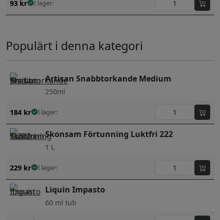
93
kr
I lager:
Populärt i denna kategori
Artisan Snabbtorkande Medium
250ml
184
kr
I lager:
Skonsam Förtunning Luktfri 222
1 L
229
kr
I lager:
Liquin Impasto
60 ml tub