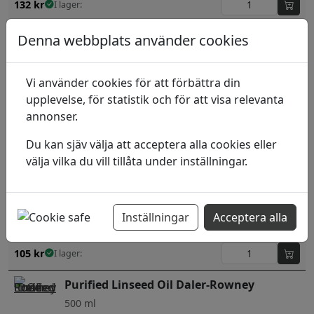
132
kr
I lager:
Liquin Original
Denna webbplats använder cookies
75 ml flaska
Vi använder cookies för att förbättra din
96
kr
I lager:
upplevelse, för statistik och för att visa relevanta
annonser.
Målarmedium luktfritt
Du kan sjäv välja att acceptera alla cookies eller
1 L
välja vilka du vill tillåta under inställningar.
319
kr
I lager:
Mellanfernissa Daler-Rowney
Inställningar
Acceptera alla
75 ml
105
kr
I lager:
Purified Linseed Oil Daler-Rowney
500 ml