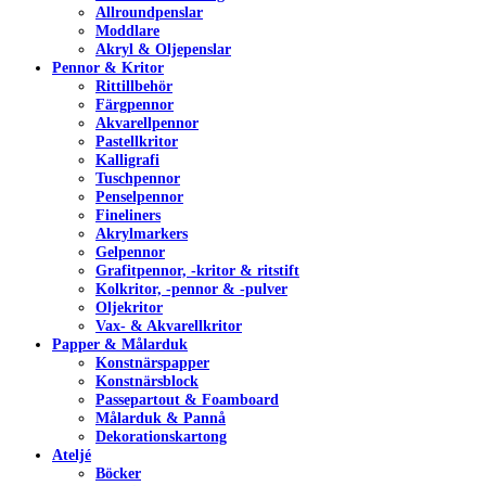
Allroundpenslar
Moddlare
Akryl & Oljepenslar
Pennor & Kritor
Rittillbehör
Färgpennor
Akvarellpennor
Pastellkritor
Kalligrafi
Tuschpennor
Penselpennor
Fineliners
Akrylmarkers
Gelpennor
Grafitpennor, -kritor & ritstift
Kolkritor, -pennor & -pulver
Oljekritor
Vax- & Akvarellkritor
Papper & Målarduk
Konstnärspapper
Konstnärsblock
Passepartout & Foamboard
Målarduk & Pannå
Dekorationskartong
Ateljé
Böcker