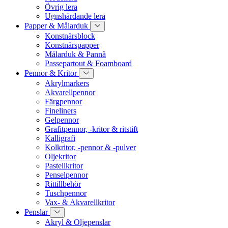
Övrig lera
Ugnshärdande lera
Papper & Målarduk
Konstnärsblock
Konstnärspapper
Målarduk & Pannå
Passepartout & Foamboard
Pennor & Kritor
Akrylmarkers
Akvarellpennor
Färgpennor
Fineliners
Gelpennor
Grafitpennor, -kritor & ritstift
Kalligrafi
Kolkritor, -pennor & -pulver
Oljekritor
Pastellkritor
Penselpennor
Rittillbehör
Tuschpennor
Vax- & Akvarellkritor
Penslar
Akryl & Oljepenslar