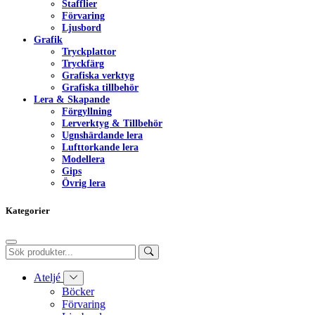
Stafflier
Förvaring
Ljusbord
Grafik
Tryckplattor
Tryckfärg
Grafiska verktyg
Grafiska tillbehör
Lera & Skapande
Förgyllning
Lerverktyg & Tillbehör
Ugnshärdande lera
Lufttorkande lera
Modellera
Gips
Övrig lera
Kategorier
Ateljé
Böcker
Förvaring