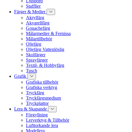
Ljusbord
Stafflier
Färger & Medier
Akrylfärg
Akvarellfärg
Gouachefärg
Målarmedier & Fernissa
Målartillbehör
Oljefärg
Oljefärg Vattenlöslig
Skolfärger
Sprayfärger
Textil- & Hobbyfärg
Tusch
Grafik
Grafiska tillbehör
Grafiska verktyg
Tryckfärg
Tryckfärgsmedium
Tryckplattor
Lera & Skapande
Förgyllning
Lerverktyg & Tillbehör
Lufttorkande lera
Modellera