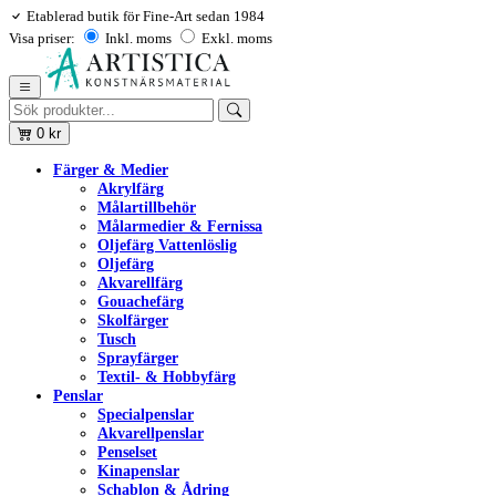
Etablerad butik för Fine-Art sedan 1984
Visa priser:
Inkl. moms
Exkl. moms
0
kr
Färger & Medier
Akrylfärg
Målartillbehör
Målarmedier & Fernissa
Oljefärg Vattenlöslig
Oljefärg
Akvarellfärg
Gouachefärg
Skolfärger
Tusch
Sprayfärger
Textil- & Hobbyfärg
Penslar
Specialpenslar
Akvarellpenslar
Penselset
Kinapenslar
Schablon & Ådring