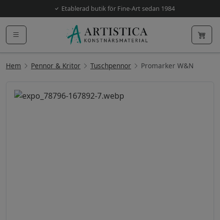
Etablerad butik för Fine-Art sedan 1984
Hem
Pennor & Kritor
Tuschpennor
Promarker W&N