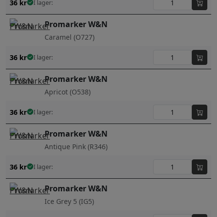
36
kr
I lager:
Promarker W&N
Caramel (O727)
36
kr
I lager:
Promarker W&N
Apricot (O538)
36
kr
I lager:
Promarker W&N
Antique Pink (R346)
36
kr
I lager:
Promarker W&N
Ice Grey 5 (IG5)