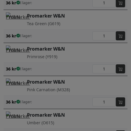
36
kr
I lager:
Promarker W&N
Tea Green (G619)
36
kr
I lager:
Promarker W&N
Primrose (Y919)
36
kr
I lager:
Promarker W&N
Pink Carnation (M328)
36
kr
I lager:
Promarker W&N
Umber (O615)