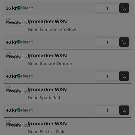
36
kr
I lager:
Promarker W&N
Neon Luminance Yellow
40
kr
I lager:
Promarker W&N
Neon Radiant Orange
40
kr
I lager:
Promarker W&N
Neon Spark Red
40
kr
I lager:
Promarker W&N
Neon Electric Pink