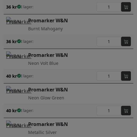
36
kr
I lager:
Promarker W&N
Burnt Mahogany
36
kr
I lager:
Promarker W&N
Neon Volt Blue
40
kr
I lager:
Promarker W&N
Neon Glow Green
40
kr
I lager:
Promarker W&N
Metallic Silver