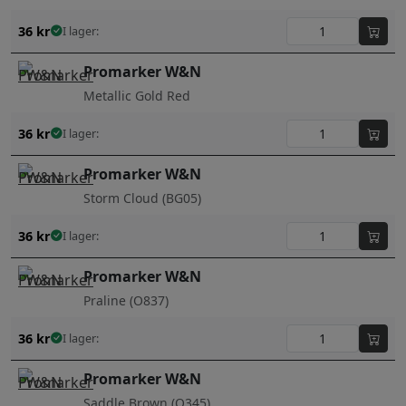
36
kr
I lager:
Promarker W&N
Metallic Gold Red
36
kr
I lager:
Promarker W&N
Storm Cloud (BG05)
36
kr
I lager:
Promarker W&N
Praline (O837)
36
kr
I lager:
Promarker W&N
Saddle Brown (O345)