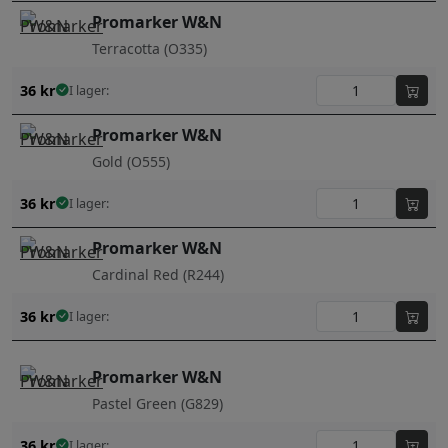
Promarker W&N
Terracotta (O335)
36
kr
I lager:
Promarker W&N
Gold (O555)
36
kr
I lager:
Promarker W&N
Cardinal Red (R244)
36
kr
I lager:
Promarker W&N
Pastel Green (G829)
36
kr
I lager: