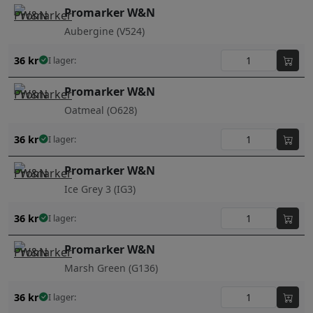
Promarker W&N
Aubergine (V524)
36
kr
I lager:
Promarker W&N
Oatmeal (O628)
36
kr
I lager:
Promarker W&N
Ice Grey 3 (IG3)
36
kr
I lager:
Promarker W&N
Marsh Green (G136)
36
kr
I lager: