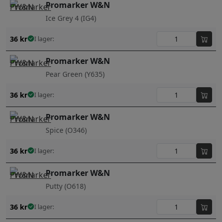
Promarker W&N
Ice Grey 4 (IG4)
36
kr
I lager:
Promarker W&N
Pear Green (Y635)
36
kr
I lager:
Promarker W&N
Spice (O346)
36
kr
I lager:
Promarker W&N
Putty (O618)
36
kr
I lager: