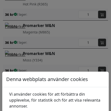
Hot Pink (R365)
36
kr
I lager:
Promarker W&N
Magenta (M865)
36
kr
I lager:
Promarker W&N
Moss (Y334)
36
kr
I lager:
Denna webbplats använder cookies
Promarker W&N
Mulberry (V865)
Vi använder cookies för att förbättra din
36
kr
I lager:
upplevelse, för statistik och för att visa relevanta
annonser.
Promarker W&N