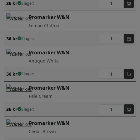
36
kr
I lager:
Promarker W&N
Lemon Chiffon
36
kr
I lager:
Promarker W&N
Antique White
36
kr
I lager:
Promarker W&N
Pale Cream
36
kr
I lager:
Promarker W&N
Cedar Brown