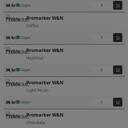
36
kr
I lager:
Promarker W&N
Coffee
36
kr
I lager:
Promarker W&N
Hazelnut
36
kr
I lager:
Promarker W&N
Light Pecan
36
kr
I lager:
Promarker W&N
Chocolate