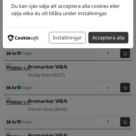
Du kan sjäv välja att acceptera alla cookies eller
Orchid (V528)
välja vilka du vill tillåta under inställningar.
36
kr
I lager:
Promarker W&N
Inställningar
Acceptera alla
Denim Blue (C917)
36
kr
I lager:
Promarker W&N
Dusky Rose (R327)
36
kr
I lager:
Promarker W&N
French Navy (B445)
36
kr
I lager:
Promarker W&N