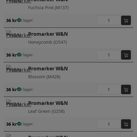
Fuchsia Pink (M137)
36
kr
I lager:
Promarker W&N
Honeycomb (O547)
36
kr
I lager:
Promarker W&N
Blossom (M428)
36
kr
I lager:
Promarker W&N
Leaf Green (G258)
36
kr
I lager: