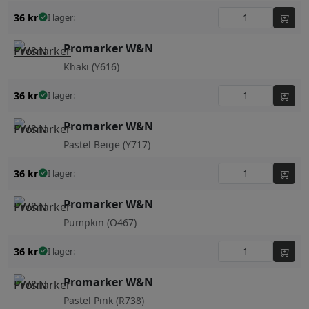
36
kr
I lager:
Promarker W&N
Khaki (Y616)
36
kr
I lager:
Promarker W&N
Pastel Beige (Y717)
36
kr
I lager:
Promarker W&N
Pumpkin (O467)
36
kr
I lager:
Promarker W&N
Pastel Pink (R738)