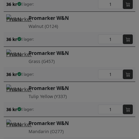
36
kr
I lager:
Promarker W&N
Walnut (O124)
36
kr
I lager:
Promarker W&N
Grass (G457)
36
kr
I lager:
Promarker W&N
Tulip Yellow (Y337)
36
kr
I lager:
Promarker W&N
Mandarin (O277)