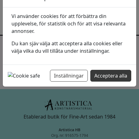
199
kr
I lager:
Vi använder cookies för att förbättra din
upplevelse, för statistik och för att visa relevanta
annonser.
Du kan sjäv välja att acceptera alla cookies eller
Inspiration och erbjudanden direkt i
välja vilka du vill tillåta under inställningar.
mailkorgen!
Prenumerera >>
Inställningar
Acceptera alla
Etablerad butik för Fine-Art sedan 1984
Artistica HB
Org. nr: 916575-1794