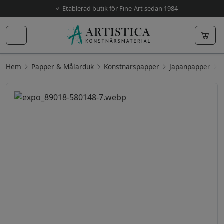
Etablerad butik för Fine-Art sedan 1984
Hem
Papper & Målarduk
Konstnärspapper
Japanpapper