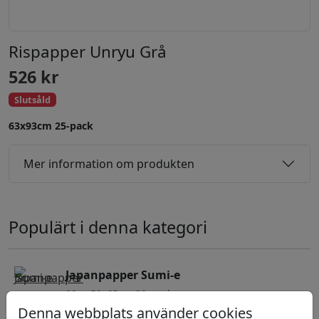
Rispapper Unryu Grå
526
kr
Slutsåld
63x93cm 25-pack
Mer information om produkten
Populärt i denna kategori
Japanpapper Sumi-e
80gr 50x65cm 20-pack
Denna webbplats använder cookies