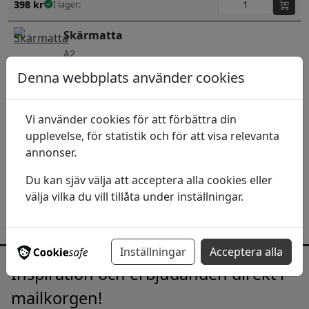
398
kr
I lager:
Skärmatta
A2
Denna webbplats använder cookies
246
kr
I lager:
Vi använder cookies för att förbättra din
Skärmatta
upplevelse, för statistik och för att visa relevanta
A3
annonser.
136
kr
I lager:
Du kan sjäv välja att acceptera alla cookies eller
välja vilka du vill tillåta under inställningar.
Inställningar
Acceptera alla
Inspiration och erbjudanden direkt i
mailkorgen!