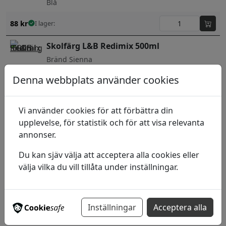
Blå
88
kr
I lager:
Skolfärg L&B Redimix 500ml
Bränd Sienna
Denna webbplats använder cookies
45
kr
I lager:
Skolfärg L&B Redimix 500ml
Vi använder cookies för att förbättra din
Guld
upplevelse, för statistik och för att visa relevanta
annonser.
90
kr
I lager:
Du kan sjäv välja att acceptera alla cookies eller
välja vilka du vill tillåta under inställningar.
Postablocks Färgpuckar 57 x 19mm 6-
pack
ljusblå
Inställningar
Acceptera alla
88
kr
I lager: