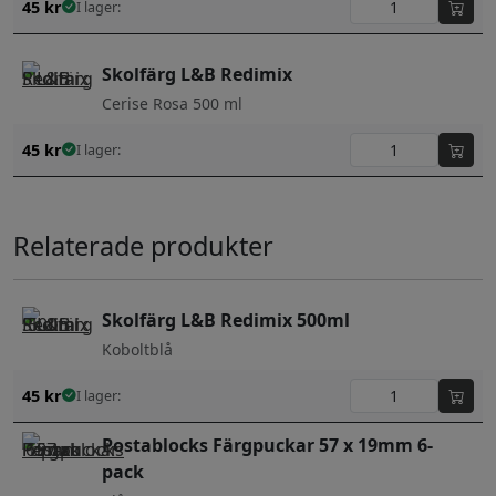
45
kr
I lager:
Skolfärg L&B Redimix
Cerise Rosa 500 ml
45
kr
I lager:
Relaterade produkter
Skolfärg L&B Redimix 500ml
Koboltblå
45
kr
I lager:
Postablocks Färgpuckar 57 x 19mm 6-
pack