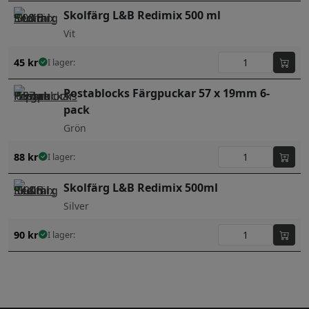
Skolfärg L&B Redimix 500 ml
Vit
45
kr
I lager:
Postablocks Färgpuckar 57 x 19mm 6-
pack
Grön
88
kr
I lager:
Skolfärg L&B Redimix 500ml
Silver
90
kr
I lager: