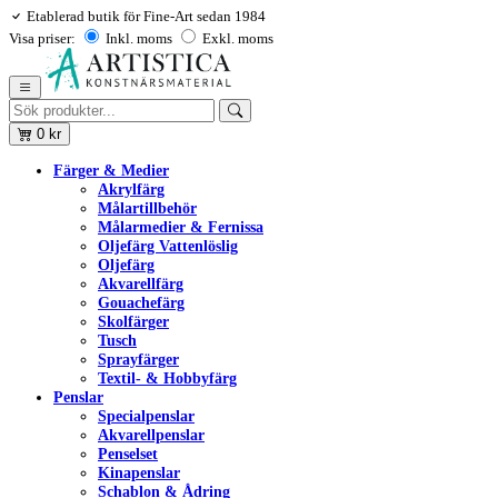
Etablerad butik för Fine-Art sedan 1984
Visa priser:
Inkl. moms
Exkl. moms
0
kr
Färger & Medier
Akrylfärg
Målartillbehör
Målarmedier & Fernissa
Oljefärg Vattenlöslig
Oljefärg
Akvarellfärg
Gouachefärg
Skolfärger
Tusch
Sprayfärger
Textil- & Hobbyfärg
Penslar
Specialpenslar
Akvarellpenslar
Penselset
Kinapenslar
Schablon & Ådring