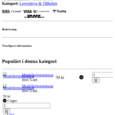
Kategori:
Lerverktyg & Tillbehör
Beskrivning
Ytterligare information
Populärt i denna kategori
Modelleringspinnar
59
kr
Jovi 5-set
Modelleringspinnar
Jovi 5-set
59
kr
I lager: