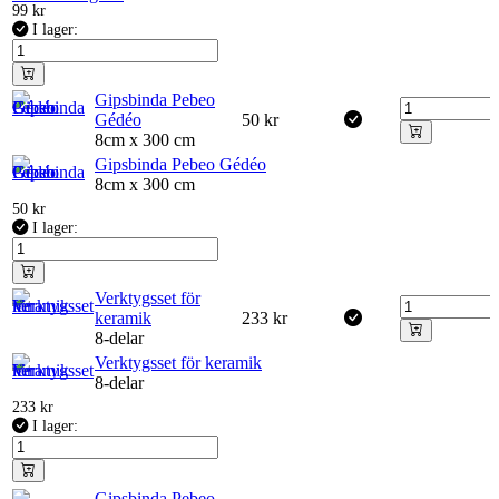
99
kr
I lager:
Gipsbinda Pebeo
Gédéo
50
kr
8cm x 300 cm
Gipsbinda Pebeo Gédéo
8cm x 300 cm
50
kr
I lager:
Verktygsset för
keramik
233
kr
8-delar
Verktygsset för keramik
8-delar
233
kr
I lager:
Gipsbinda Pebeo