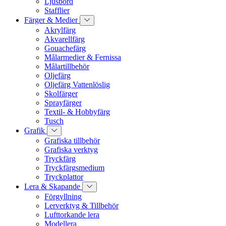
Ljusbord
Stafflier
Färger & Medier
Akrylfärg
Akvarellfärg
Gouachefärg
Målarmedier & Fernissa
Målartillbehör
Oljefärg
Oljefärg Vattenlöslig
Skolfärger
Sprayfärger
Textil- & Hobbyfärg
Tusch
Grafik
Grafiska tillbehör
Grafiska verktyg
Tryckfärg
Tryckfärgsmedium
Tryckplattor
Lera & Skapande
Förgyllning
Lerverktyg & Tillbehör
Lufttorkande lera
Modellera