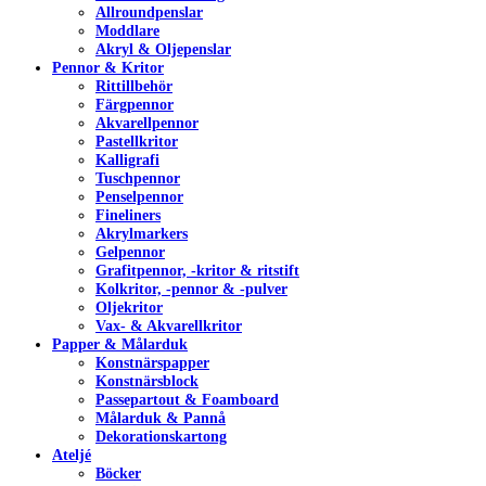
Allroundpenslar
Moddlare
Akryl & Oljepenslar
Pennor & Kritor
Rittillbehör
Färgpennor
Akvarellpennor
Pastellkritor
Kalligrafi
Tuschpennor
Penselpennor
Fineliners
Akrylmarkers
Gelpennor
Grafitpennor, -kritor & ritstift
Kolkritor, -pennor & -pulver
Oljekritor
Vax- & Akvarellkritor
Papper & Målarduk
Konstnärspapper
Konstnärsblock
Passepartout & Foamboard
Målarduk & Pannå
Dekorationskartong
Ateljé
Böcker