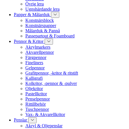
Övrig lera
Ugnshärdande lera
Papper & Målarduk
Konstnärsblock
Konstnärspapper
Målarduk & Pannå
Passepartout & Foamboard
Pennor & Kritor
Akrylmarkers
Akvarellpennor
Färgpennor
Fineliners
Gelpennor
Grafitpennor, -kritor & ritstift
Kalligrafi
Kolkritor, -pennor & -pulver
Oljekritor
Pastellkritor
Penselpennor
Rittillbehör
Tuschpennor
Vax- & Akvarellkritor
Penslar
Akryl & Oljepenslar