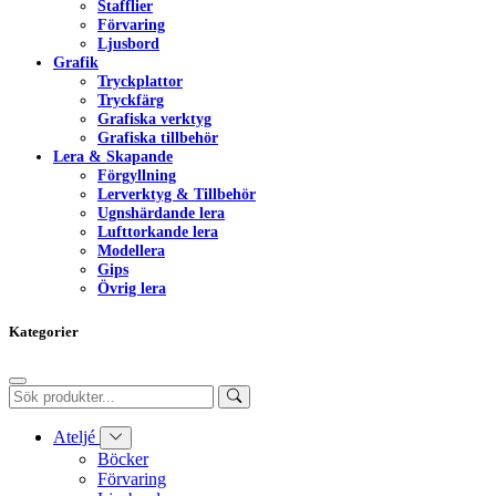
Stafflier
Förvaring
Ljusbord
Grafik
Tryckplattor
Tryckfärg
Grafiska verktyg
Grafiska tillbehör
Lera & Skapande
Förgyllning
Lerverktyg & Tillbehör
Ugnshärdande lera
Lufttorkande lera
Modellera
Gips
Övrig lera
Kategorier
Ateljé
Böcker
Förvaring