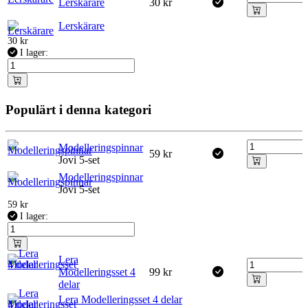
Lerskärare
30
kr
Lerskärare
30
kr
I lager:
Populärt i denna kategori
Modelleringspinnar
59
kr
Jovi 5-set
Modelleringspinnar
Jovi 5-set
59
kr
I lager:
Lera
Modelleringsset 4
99
kr
delar
Lera Modelleringsset 4 delar