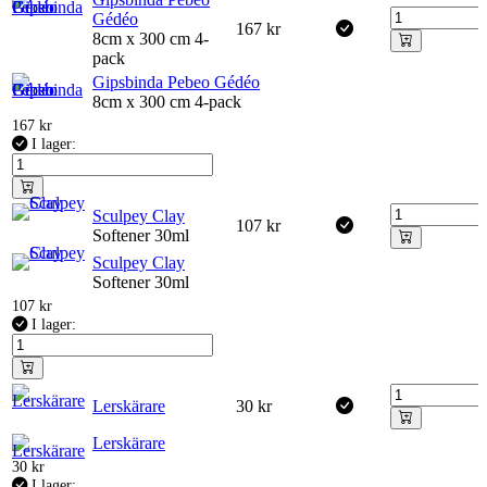
Gédéo
167
kr
8cm x 300 cm 4-
pack
Gipsbinda Pebeo Gédéo
8cm x 300 cm 4-pack
167
kr
I lager:
Sculpey Clay
107
kr
Softener 30ml
Sculpey Clay
Softener 30ml
107
kr
I lager:
Lerskärare
30
kr
Lerskärare
30
kr
I lager: