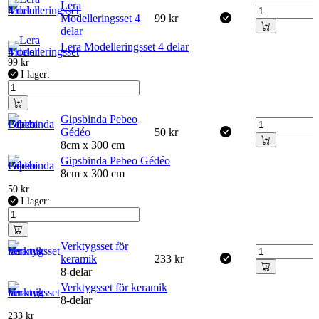
Lera
Modelleringsset 4
99
kr
delar
Lera Modelleringsset 4 delar
99
kr
I lager:
Gipsbinda Pebeo
Gédéo
50
kr
8cm x 300 cm
Gipsbinda Pebeo Gédéo
8cm x 300 cm
50
kr
I lager:
Verktygsset för
keramik
233
kr
8-delar
Verktygsset för keramik
8-delar
233
kr