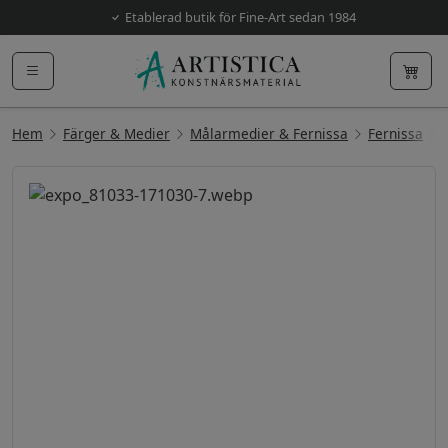
Etablerad butik för Fine-Art sedan 1984
Hem
Färger & Medier
Målarmedier & Fernissa
Fernissa