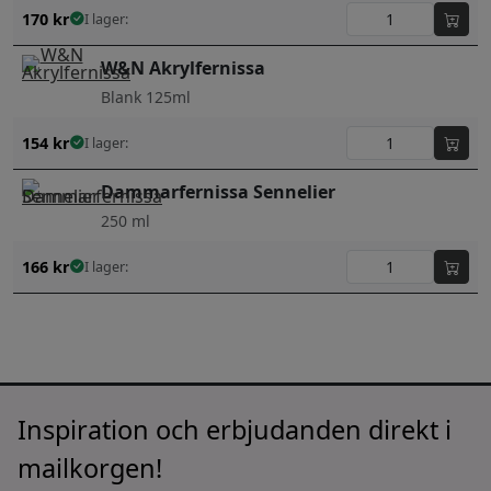
170
kr
I lager:
W&N Akrylfernissa
Blank 125ml
154
kr
I lager:
Dammarfernissa Sennelier
250 ml
166
kr
I lager:
Inspiration och erbjudanden direkt i
mailkorgen!