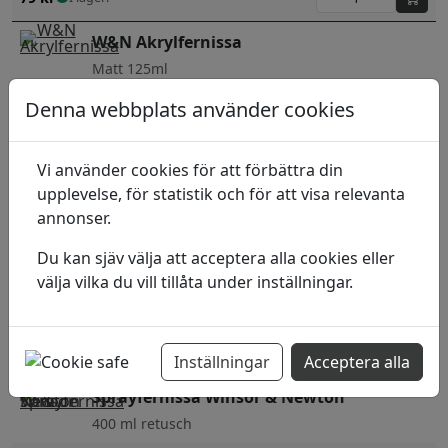
W&N Akrylfernissa
Matt 125ml
Denna webbplats använder cookies
154
kr
I lager:
Sprayfernissa Winsor & Newton
Vi använder cookies för att förbättra din
400 ml Matt
upplevelse, för statistik och för att visa relevanta
annonser.
170
kr
I lager:
Du kan sjäv välja att acceptera alla cookies eller
W&N Akrylfernissa
välja vilka du vill tillåta under inställningar.
Satin 125 ml
154
kr
I lager:
Inställningar
Acceptera alla
Sprayfernissa Winsor & Newton
400 ml retusch