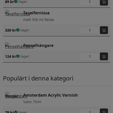
89
kr
I lager:
Tavelfernissa
matt 500 ml flaska
320
kr
I lager:
Penselhängare
124
kr
I lager:
Populärt i denna kategori
Amsterdam Acrylic Varnish
Satin 75ml
79
kr
I lager: