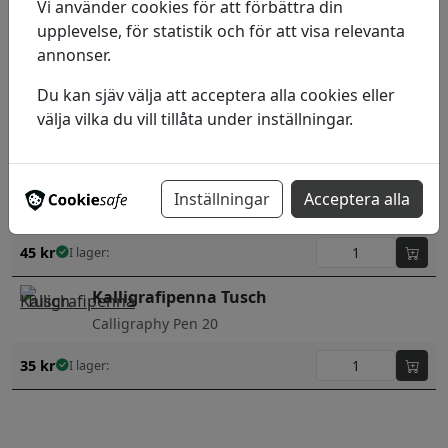
Vi använder cookies för att förbättra din
32
kr
I lager:
upplevelse, för statistik och för att visa relevanta
annonser.
Kalligrafipenna Tusch
Du kan sjäv välja att acceptera alla cookies eller
Calligraphy Pen 10
välja vilka du vill tillåta under inställningar.
35
kr
I lager:
Kalligrafipenna Tusch
Inställningar
Acceptera alla
Pigma Calligrapher 20
45
kr
I lager:
Kalligrafipenna Tusch
Calligraphy Pen 20
35
kr
I lager: