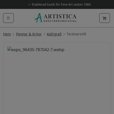
Etablerad butik för Fine-Art sedan 1984
Hem
Pennor & Kritor
Kalligrafi
Tecknarstift