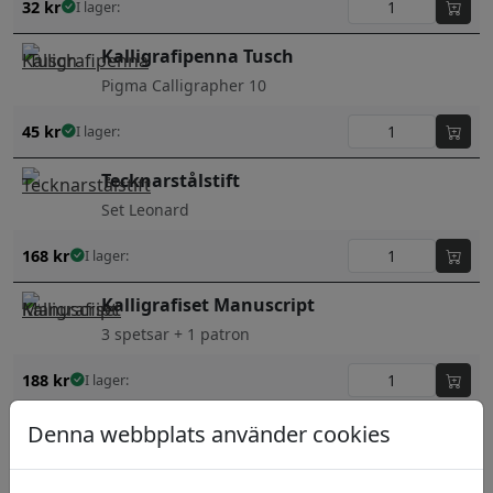
32
kr
I lager:
Kalligrafipenna Tusch
Pigma Calligrapher 10
45
kr
I lager:
Tecknarstålstift
Set Leonard
168
kr
I lager:
Kalligrafiset Manuscript
3 spetsar + 1 patron
188
kr
I lager:
Denna webbplats använder cookies
Kalligrafipenna ZIG Calligraphy Pen
Calligr Pen 1mm Svart